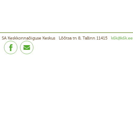
SA Keskkonnaõiguse Keskus
Lõõtsa tn 8, Tallinn 11415
k6k@k6k.ee