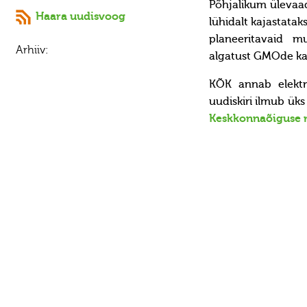
Põhjalikum ülevaa
Haara uudisvoog
lühidalt kajastat
planeeritavaid m
Arhiiv:
algatust GMOde kas
KÕK annab elektro
uudiskiri ilmub ük
Keskkonnaõiguse r