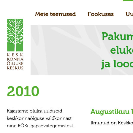
Meie teenused
Fookuses
Uu
Pakum
elu
ja loo
2010
Augustikuu 
Kajastame olulisi uudiseid
keskkonnaõiguse valdkonnast
Ilmunud on Keskk
ning KÕKi igapäevategemistest.