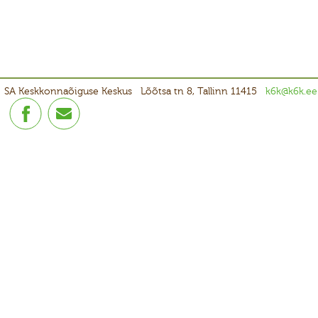
SA Keskkonnaõiguse Keskus
Lõõtsa tn 8, Tallinn 11415
k6k@k6k.ee