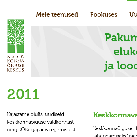
Meie teenused
Fookuses
Uu
Pakum
elu
ja loo
2011
Keskkonnava
Kajastame olulisi uudiseid
keskkonnaõiguse valdkonnast
Keskkonnaõiguse K
ning KÕKi igapäevategemistest.
lahendamiseks“ ra