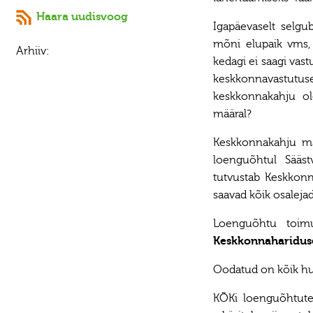
Haara uudisvoog
Igapäevaselt selgu
mõni elupaik vms, 
Arhiiv:
kedagi ei saagi vas
keskkonnavastutuse
keskkonnakahju olek
määral?
Keskkonnakahju mää
loenguõhtul Sääst
tutvustab Keskkonna
saavad kõik osaleja
Loenguõhtu toi
Keskkonnahariduse
Oodatud on kõik hu
KÕKi loenguõhtute