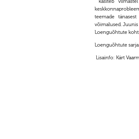
käsiteb viimaste
keskkonnaprobleem
teemade tänasest 
võimalused. Juunis
Loenguõhtute kohta
Loenguõhtute sarja
Lisainfo: Kärt Vaar