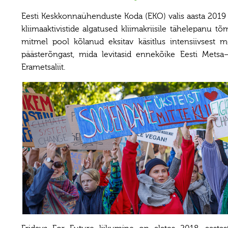
Eesti Keskkonnaühenduste Koda (EKO) valis aasta 2019
kliimaaktivistide algatused kliimakriisile tähelepanu 
mitmel pool kõlanud eksitav käsitlus intensiivsest m
päästerõngast, mida levitasid ennekõike Eesti Metsa–
Erametsaliit.