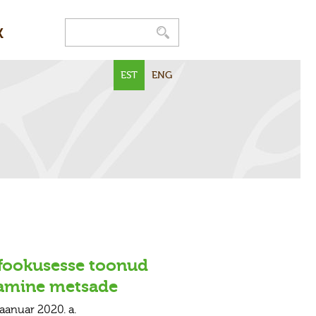
K
EST
ENG
 fookusesse toonud
rdamine metsade
jaanuar 2020. a.