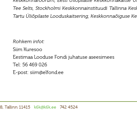
Keskkonnafoorum, Eesti Üliõpilaste Keskkonnakaitse 
Tee Selts, Stockholmi Keskkonnainstituudi Tallinna Kes
Tartu Üliõpilaste Looduskaitsering, Keskkonnaõiguse Ke
Rohkem infot:
Siim Kuresoo
Eestimaa Looduse Fondi juhatuse aseesimees
Tel: 56 469 026
E-post: siim@elfond.ee
8, Tallinn 11415
k6k@k6k.ee
742 4524