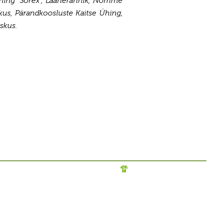
Ühing “Sorex”, Läänerannik, Nõmme
kus, Pärandkoosluste Kaitse Ühing,
skus.