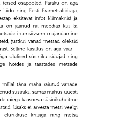
a teised osapooled. Paraku on aga
 Liidu ning Eesti Erametsaliiduga,
tap eksitavat infot kliimakriisi ja
a on jäänud nii meedias kui ka
 metsade intensiivsem majandamine
teid, justkui vanad metsad oleksid
ist. Selline käsitlus on aga väär –
a olulised süsiniku sidujad ning
ge hoides ja taastades metsade
, millal täna maha raiutud vanade
nenud süsiniku samas mahus uuesti
e raiega kaasneva süsinikuheitme
aid. Lisaks ei arvesta metsi veelgi
elurikkuse kriisiga ning metsa