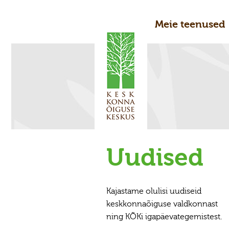
Meie teenused
Uudised
Kajastame olulisi uudiseid
keskkonnaõiguse valdkonnast
ning KÕKi igapäevategemistest.