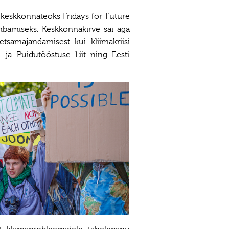
 keskkonnateoks Fridays for Future
tõmbamiseks. Keskkonnakirve sai aga
etsamajandamisest kui kliimakriisi
 ja Puidutööstuse Liit ning Eesti