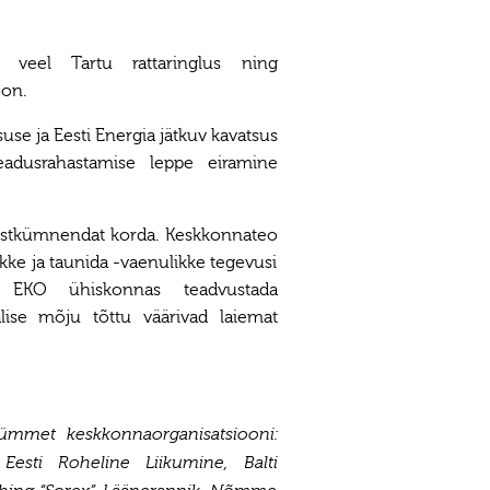
 veel Tartu rattaringlus ning
oon.
suse ja Eesti Energia jätkuv kavatsus
teadusrahastamise leppe eiramine
teistkümnendat korda. Keskkonnateo
kke ja taunida -vaenulikke tegevusi
b EKO ühiskonnas teadvustada
ise mõju tõttu väärivad laiemat
ümmet keskkonnaorganisatsiooni:
Eesti Roheline Liikumine, Balti