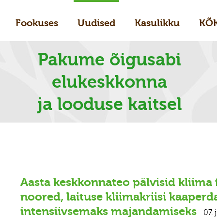
Fookuses
Uudised
Kasulikku
KÕ
Pakume õigusabi
elukeskkonna
ja looduse kaitsel
Aasta keskkonnateo pälvisid kliima
noored, laituse kliimakriisi kaape
intensiivsemaks majandamiseks
07. 