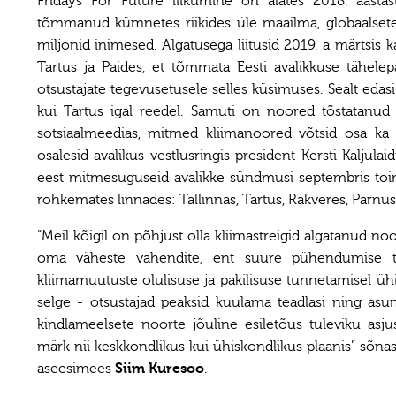
Fridays For Future liikumine on alates 2018. aastas
tõmmanud kümnetes riikides üle maailma, globaalsetel
miljonid inimesed. Algatusega liitusid 2019. a märtsis ka
Tartus ja Paides, et tõmmata Eesti avalikkuse tähelep
otsustajate tegevusetusele selles küsimuses. Sealt edasi
kui Tartus igal reedel. Samuti on noored tõstatanud 
sotsiaalmeedias, mitmed kliimanoored võtsid osa ka t
osalesid avalikus vestlusringis president Kersti Kaljulai
eest mitmesuguseid avalikke sündmusi septembris toi
rohkemates linnades: Tallinnas, Tartus, Rakveres, Pärnus,
“Meil kõigil on põhjust olla kliimastreigid algatanud no
oma väheste vahendite, ent suure pühendumise t
kliimamuutuste olulisuse ja pakilisuse tunnetamisel 
selge - otsustajad peaksid kuulama teadlasi ning as
kindlameelsete noorte jõuline esiletõus tuleviku asj
märk nii keskkondlikus kui ühiskondlikus plaanis” sõn
aseesimees
Siim Kuresoo
.