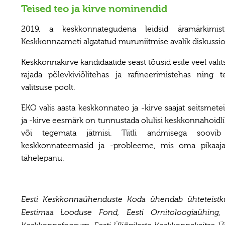
Teised teo ja kirve nominendid
2019. a keskkonnategudena leidsid äramärkimist
Keskkonnaameti algatatud muruniitmise avalik diskussi
Keskkonnakirve kandidaatide seast tõusid esile veel valit
rajada põlevkiviõlitehas ja rafineerimistehas ning 
valitsuse poolt.
EKO valis aasta keskkonnateo ja -kirve saajat seitsme
ja -kirve eesmärk on tunnustada olulisi keskkonnahoidli
või tegemata jätmisi. Tiitli andmisega soovi
keskkonnateemasid ja -probleeme, mis oma pikaajal
tähelepanu.
Eesti Keskkonnaühenduste Koda ühendab ühteteistk
Eestimaa Looduse Fond, Eesti Ornitoloogiaühing, 