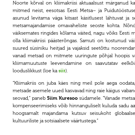
Noorte kõrval on kliimakriisi aktuaalsust märganud k
mitmed neist, eesotsas Eesti Metsa– ja Puidutööstuse
asunud levitama väga kitsast käsitlusest lähtuvat ja ses
metsamajandamise omavaheliste seoste kohta. Nõnd
väiksemates ringides kõlama väited, nagu võiks Eesti
olla kliimakriisi päästerõngas. Samuti on kostunud väi
suured süsiniku heitjad ja vajaksid seetõttu noorendam
vanad metsad on mitmete uuringute põhjal hoopis väg
kliimamuutuste leevendamine on saavutatav eelkõi
looduslikkust (loe ka
siit
).
“Kliimakriis on juba käes ning meil pole aega oodata
metsade asemele uued kasvavad ning raie käigus vaba
seovad,” paneb
Siim Kuresoo
südamele. “Vanade metsad
kompenseerimiseks võib hinnanguliselt kuluda sadu aast
hoogsamalt majandama kutsuv seisukoht globaalse 
kultuuriliste ja sotsiaalsete väärtustega.”