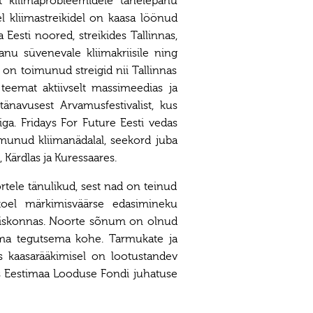
t kliimaprobleemidele tähelepanu
 kliimastreikidel on kaasa löönud
 Eesti noored, streikides Tallinnas,
anu süvenevale kliimakriisile ning
 on toimunud streigid nii Tallinnas
teemat aktiivselt massimeedias ja
änavusest Arvamusfestivalist, kus
diga. Fridays For Future Eesti vedas
munud kliimanädalal, seekord juba
 Kärdlas ja Kuressaares.
ortele tänulikud, sest nad on teinud
oel märkimisväärse edasimineku
ühiskonnas. Noorte sõnum on olnud
uma tegutsema kohe. Tarmukate ja
us kaasarääkimisel on lootustandev
as Eestimaa Looduse Fondi juhatuse