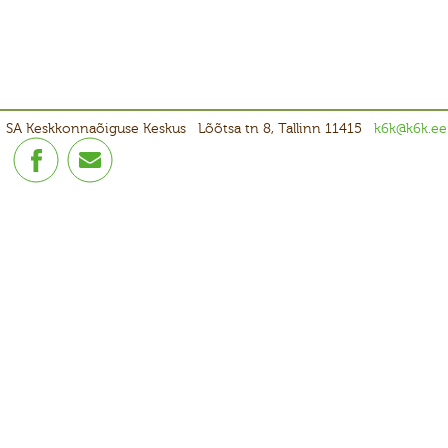
SA Keskkonnaõiguse Keskus
Lõõtsa tn 8, Tallinn 11415
k6k@k6k.ee