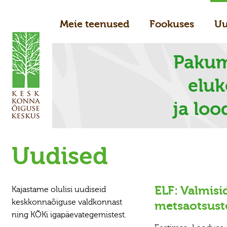
Meie teenused
Fookuses
Uu
Pakum
elu
ja loo
Uudised
ELF: Valmisi
Kajastame olulisi uudiseid
keskkonnaõiguse valdkonnast
metsaotsust
ning KÕKi igapäevategemistest.