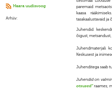
Eestimaa Looduse F
Haara uudisvoog
paremaid metsaots
kaasa rääkimisek
Arhiiv:
tasakaalustavaid ja 
Juhendid keskenduv
õigust, metsandust
Juhendmaterjali k
Keskusest ja inime
Juhenditega saab t
Juhendid on valmin
otsused”
raames, m