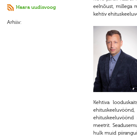
eelnõust, millega 
Haara uudisvoog
kehtiv ehituskeelu
Arhiiv:
Kehtiva looduskai
ehituskeeluvöönd, 
ehituskeeluvöönd s
meetrit. Seadusemu
hulk muid piirangu