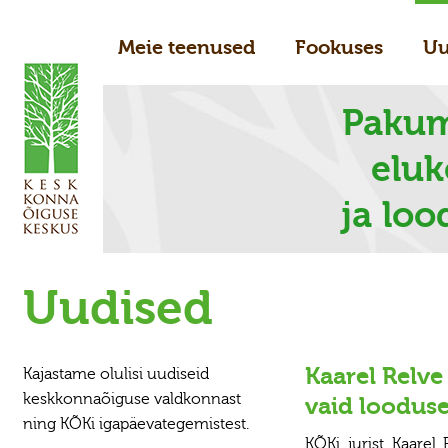
Meie teenused
Fookuses
Uu
Pakum
elu
ja loo
Uudised
Kaarel Relve
Kajastame olulisi uudiseid
keskkonnaõiguse valdkonnast
vaid looduse
ning KÕKi igapäevategemistest.
KÕKi jurist Kaarel