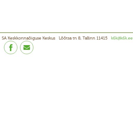
SA Keskkonnaõiguse Keskus
Lõõtsa tn 8, Tallinn 11415
k6k@k6k.ee