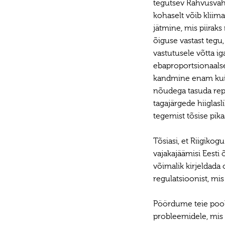
tegutsev Rahvusvahe
kohaselt võib kliim
jätmine, mis piirak
õiguse vastast tegu,
vastutusele võtta ig
ebaproportsionaalse
kandmine enam kui t
nõudega tasuda rep
tagajärgede hiiglas
tegemist tõsise pika
Tõsiasi, et Riigikog
vajakajäämisi Eesti 
võimalik kirjeldada
regulatsioonist, mis
Pöördume teie poole
probleemidele, mis 