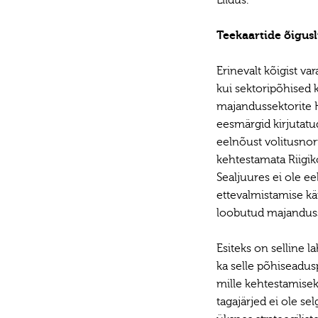
Liidus.
Teekaartide õigus
Erinevalt kõigist va
kui sektoripõhised
majandussektorite 
eesmärgid kirjutatu
eelnõust volitusnor
kehtestamata Riigik
Sealjuures ei ole e
ettevalmistamise käi
loobutud majanduss
Esiteks on selline
ka selle põhiseadus
mille kehtestamisek
tagajärjed ei ole s