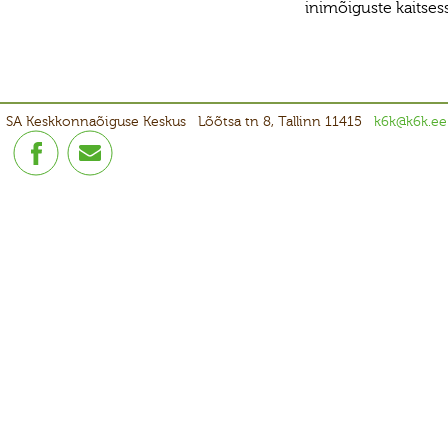
inimõiguste kaitses
SA Keskkonnaõiguse Keskus
Lõõtsa tn 8, Tallinn 11415
k6k@k6k.ee