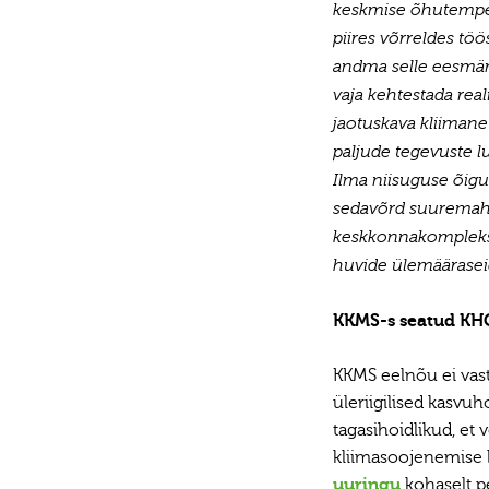
keskmise õhutempera
piires võrreldes tö
andma selle eesmär
vaja kehtestada reali
jaotuskava kliimane
paljude tegevuste l
Ilma niisuguse õigus
sedavõrd suuremahul
keskkonnakomplekslo
huvide ülemääraseid
KKMS-s seatud KHG
KKMS eelnõu ei vast
üleriigilised kasvu
tagasihoidlikud, et
kliimasoojenemise 
uuringu
kohaselt p