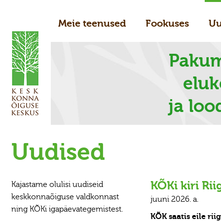
Meie teenused
Fookuses
Uu
Pakum
elu
ja loo
Uudised
KÕKi kiri Ri
Kajastame olulisi uudiseid
keskkonnaõiguse valdkonnast
juuni 2026. a.
ning KÕKi igapäevategemistest.
KÕK saatis eile ri