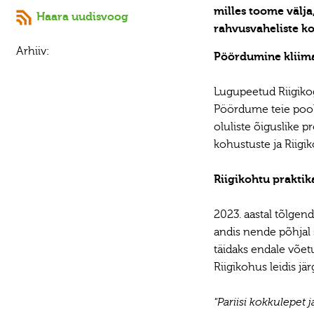
milles toome välja
Haara uudisvoog
rahvusvaheliste ko
Arhiiv:
Pöördumine kliima
Lugupeetud Riigiko
Pöördume teie pool
oluliste õiguslike 
kohustuste ja Riigi
Riigikohtu praktik
2023. aastal tõlgen
andis nende põhjal 
täidaks endale võet
Riigikohus leidis jä
"Pariisi kokkulepet 