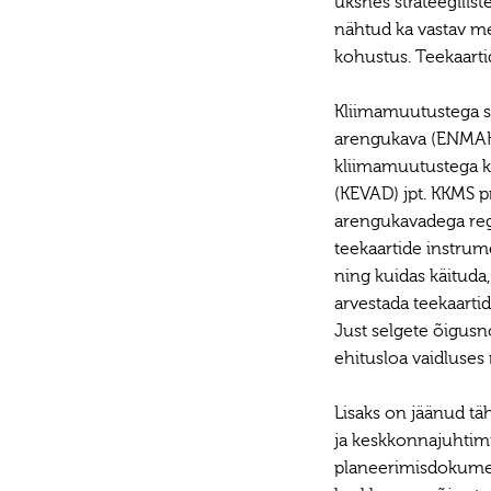
üksnes strateegilis
nähtud ka vastav m
kohustus. Teekaart
Kliimamuutustega s
arengukava (ENMAK)
kliimamuutustega 
(KEVAD) jpt. KKMS p
arengukavadega reg
teekaartide instrum
ning kuidas käituda
arvestada teekaarti
Just selgete õigusn
ehitusloa vaidluses
Lisaks on jäänud t
ja keskkonnajuhtimi
planeerimisdokument