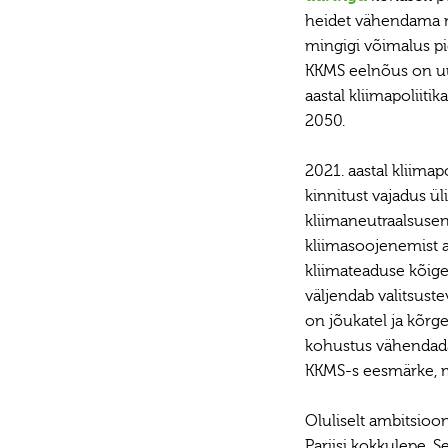
heidet vähendama n
mingigi võimalus pi
KKMS eelnõus on uur
aastal kliimapoliiti
2050.
2021. aastal kliima
kinnitust vajadus ü
kliimaneutraalsuseni
kliimasoojenemist a
kliimateaduse kõige
väljendab valitsust
on jõukatel ja kõrge
kohustus vähendada
KKMS-s eesmärke, mi
Oluliselt ambitsio
Pariisi kokkulepe. Se