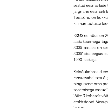
seatud eesmärkide t
järgmine eesmärk ku
Teisisõnu on kokkul
kliimamuutuste lee
KKMS eelnõus on 20
aasta tasemega, tag
2035. aastaks on se
2035” strateegias s
1990. aastaga.
Eelnõukohaseid eesm
rahvusvahelisest õi
pingutusse oma prop
seadmisega vastuo
lõike 3 kohaselt võ
ambitsiooni. Vastu