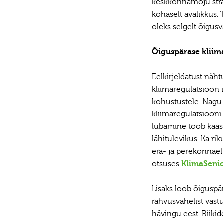
keskkonnamõju stra
kohaselt avalikkus.
oleks selgelt õigusv
Õiguspärase kliim
Eelkirjeldatust näht
kliimaregulatsioon 
kohustustele. Nagu R
kliimaregulatsioon
lubamine toob kaasa
lähitulevikus. Ka ri
era- ja perekonnae
otsuses
KlimaSenio
Lisaks loob õiguspä
rahvusvahelist vas
hävingu eest. Riiki