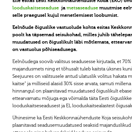
Eile esitas Eesti Keskkonnaühenduste Koda (EKO) om
looduskaitseseaduse
ja
metsaseaduse
muutmise eeln
selle praegusel kujul menetlemisest loobumist.
Eelnõude õiguslike vastuolude kohta esitas Keskkon
poolt ka täpsemad seisukohad, milles juhib tähelepa
muudatused on õiguslikult läbi mõtlemata, ettearva
on vastuolus põhiseadusega.
Eelnõudega soovib valitsus seadusesse kirjutada, et 70
majandusmets ning et tõhusalt tuleb kaitsta üksnes kuni
Seejuures on valitsusele antud ulatuslik volitus hakata
kaitse“ ja milliseid alasid 30% sisse arvata, samuti mill
hinnangul on plaanitavad muudatused õiguslikult ebasel
ettearvamatu mõjuga ega võimalda täita Eesti õiguslikke
looduskaitseseadusest ja EL looduskaitsealastest õigusakt
Ühinesime ka Eesti Keskkonnaühenduste Koja seisukohtad
plaanitavad seadusemuudatused seaksid majanduslikud k