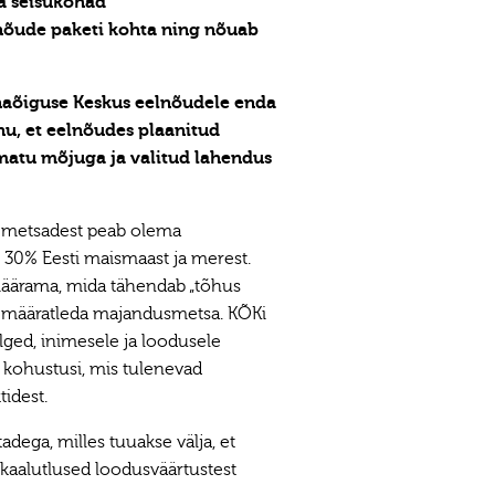
a seisukohad
õude paketi kohta ning nõuab
naõiguse Keskus eelnõudele enda
nu, et eelnõudes plaanitud
matu mõjuga ja valitud lahendus
% metsadest peab olema
 30% Eesti maismaast ja merest.
 määrama, mida tähendab „tõhus
ena määratleda majandusmetsa. KÕKi
ged, inimesele ja loodusele
 kohustusi, mis tulenevad
idest.
ega, milles tuuakse välja, et
aalutlused loodusväärtustest