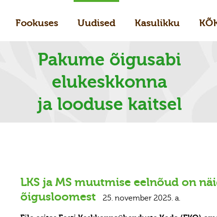
Fookuses
Uudised
Kasulikku
KÕ
Pakume õigusabi
elukeskkonna
ja looduse kaitsel
LKS ja MS muutmise eelnõud on näi
õigusloomest
25. november 2025. a.