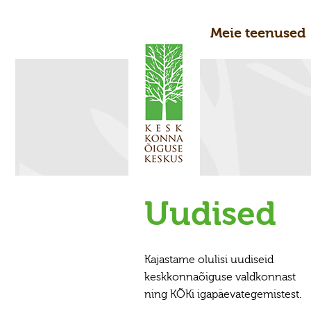
Meie teenused
Uudised
Kajastame olulisi uudiseid
keskkonnaõiguse valdkonnast
ning KÕKi igapäevategemistest.