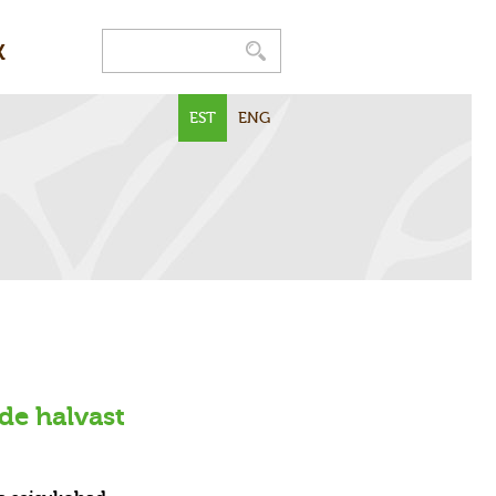
K
EST
ENG
de halvast