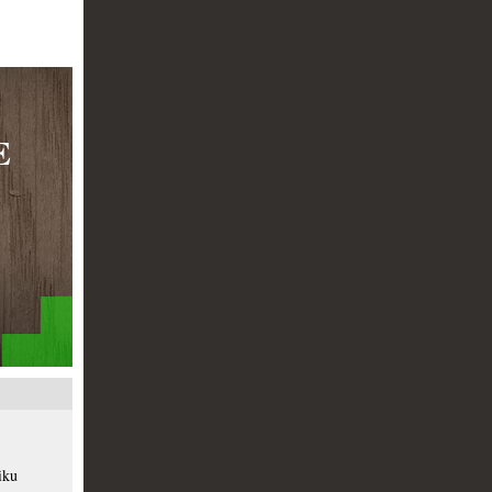
E
iku