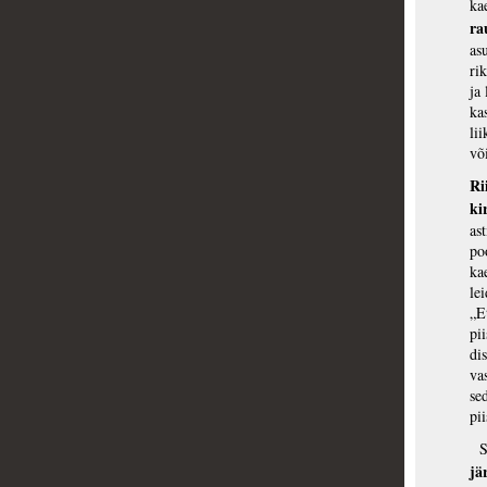
k
ra
as
ri
ja
ka
li
võ
Ri
ki
as
po
ka
le
„E
pi
di
va
se
pii
Sa
jä