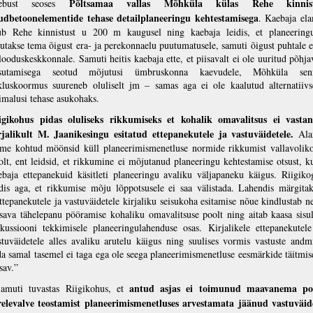
Põltsamaa vallas Mõhküla külas Rehe kinnist
aebust seoses
udbetoonelementide tehase detailplaneeringu kehtestamisega
. Kaebaja el
ub Rehe kinnistust u 200 m kaugusel ning kaebaja leidis, et planeering
kutakse tema õigust era- ja perekonnaelu puutumatusele, samuti õigust puhtale e
 looduskeskkonnale. Samuti heitis kaebaja ette, et piisavalt ei ole uuritud põhja
sutamisega seotud mõjutusi ümbruskonna kaevudele, Mõhküla sen
ikluskoormus suureneb oluliselt jm – samas aga ei ole kaalutud alternatiivs
imalusi tehase asukohaks.
igikohus pidas oluliseks rikkumiseks et kohalik omavalitsus ei vasta
rjalikult M. Jaanikesingu esitatud ettepanekutele ja vastuväidetele.
Ala
tme kohtud möönsid küll planeerimismenetluse normide rikkumist vallavolik
olt, ent leidsid, et rikkumine ei mõjutanud planeeringu kehtestamise otsust, k
ebaja ettepanekuid käsitleti planeeringu avaliku väljapaneku käigus. Riigiko
idis aga, et rikkumise mõju lõppotsusele ei saa välistada. Lahendis märgitak
ttepanekutele ja vastuväidetele kirjaliku seisukoha esitamise nõue kindlustab ne
isava tähelepanu pööramise kohaliku omavalitsuse poolt ning aitab kaasa sisul
skussiooni tekkimisele planeeringulahenduse osas. Kirjalikele ettepanekutele
stuväidetele alles avaliku arutelu käigus ning suulises vormis vastuste andm
da samal tasemel ei taga ega ole seega planeerimismenetluse eesmärkide täitmis
sav.”
antud asjas ei toimunud maavanema po
muti tuvastas Riigikohus, et
relevalve teostamist planeerimismenetluses arvestamata jäänud vastuväid