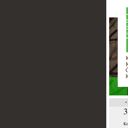
«
3
Ko