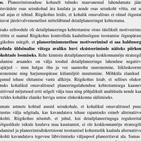
as.
Planeerimisseaduse kohaselt tulnuks maavanemal lahendamata jää
stuväidete osas seisukohad ära kuulata ja nende osas seisukoht võtta, ent s
tud asjas ei tehtud. Riigikohus leidis, et kohalik omavalitsus ei olnud õigusta
stavat järelevalvemenetlust mitteläbinud detailplaneeringut kehtestama.
saks eeltoodule oli detailplaneeringu kehtestamise otsus täielikult motiveerima
etõttu ei saanud Riigikohus kontrollida kaalutlusõiguse teostamise õiguspärasu
planeerimismenetluse motiveerimisel ei saa haldusor
igikohus märgib, et
irduda üldsõnalise viitega avaliku huvi eksisteerimisele näiteks piirko
ökohtade loomiseks.
Rehe kinnistu detailplaneeringu keskkonnamõju strateegil
ndamise aruandes on välja toodud detailplaneeringu lahenduse negatiiv
gajärjed – muu hulgas õhu ja vee saasteohu suurenemine, liikluskoorm
urenemine ning harjumuspärase külamiljöö muutumine. Mõhküla elanikud
gunud tehase ehitamise vastu allkirju. Riigikohus leiab, et sellises olukor
lnuks kohalikul omavalitsusel planeeringulahenduse kehtestamisega kaasne
sitiivsed mõjutused eriti selgelt välja tuua ning põhjalikult analüüsida nende kaa
rreldes kohalike elanike huviga senise elukeskkonna säilimiseks.
amate astmete kohtud asusid seisukohale, et kohalikul omavalitsusel puu
hustus välja selgitada, kas kavandatava tehase rajamiseks esineb alternatiivs
ukohti. Riigikohus nõustub, et juhul, kui detailplaneeringuga reguleerita
aõiguslikule isikule kuuluva maa kasutamist, ei ole keskkonnamõju strateegili
ndamisel ja planeerimisdiskretsiooni teostamisel kohustuslik kaaluda alternatiivs
ukohti kavandatava tegevuse läbiviimiseks väljaspool planeeritavat ala. Samas 