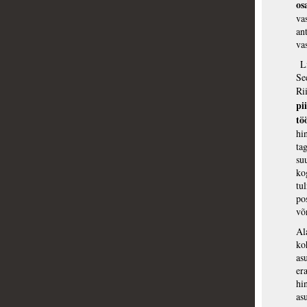
os
va
an
va
Li
Se
Ri
pi
tö
hi
ta
su
ko
tu
po
võ
Al
ko
as
er
hi
as