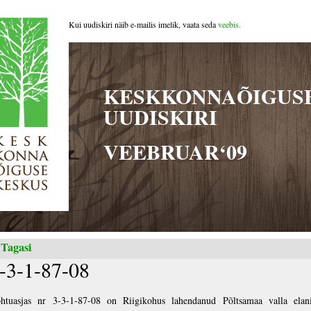
Kui uudiskiri näib e-mailis imelik, vaata seda
veebis.
KESKKONNAÕIGUS
UUDISKIRI
VEEBRUAR‘09
 Tagasi
-3-1-87-08
htuasjas nr 3-3-1-87-08 on Riigikohus lahendanud Põltsamaa valla elan