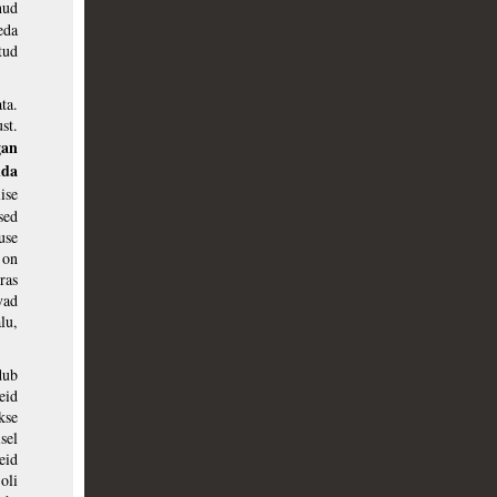
nud
eda
tud
ta.
st.
gan
nda
ise
sed
use
 on
ras
vad
lu,
dub
eid
kse
sel
eid
oli