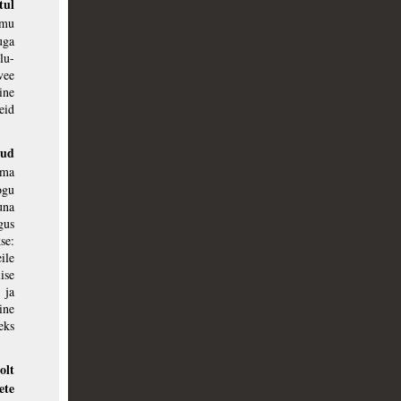
ul
amu
uga
lu-
vee
ine
eid
nud
ma
ogu
una
gus
se:
ile
ise
 ja
ine
eks
olt
ete