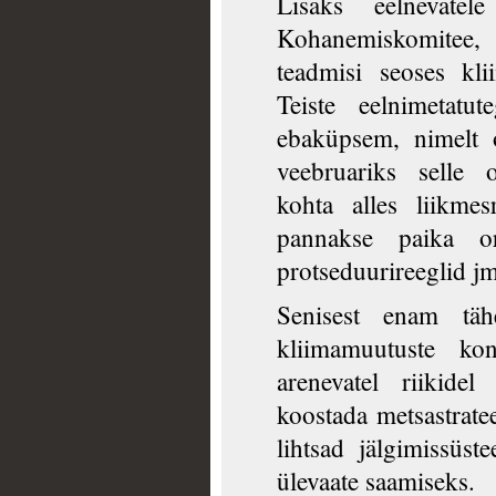
Lisaks eelnevatele
Kohanemiskomitee
teadmisi seoses kl
Teiste eelnimetatu
ebaküpsem, nimelt 
veebruariks selle 
kohta alles liikmes
pannakse paika or
protseduurireeglid jm
Senisest enam tä
kliimamuutuste kon
arenevatel riikidel
koostada metsastratee
lihtsad jälgimissüs
ülevaate saamiseks.