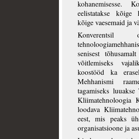
kohanemisesse. Ko
eelistatakse kõige 
kõige vaesemaid ja väi
Konverentsil
tehnoloogiamehha
senisest tõhusamal
võitlemiseks vajal
koostööd ka erasek
Mehhanismi raam
tagamiseks luuakse 
Kliimatehnoloogia 
loodava Kliimatehn
eest, mis peaks üh
organisatsioone ja as