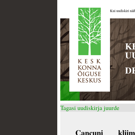
Kui uudiskiri näi
K
U
D
Tagasi uudiskirja juurde
Cancuni kliima