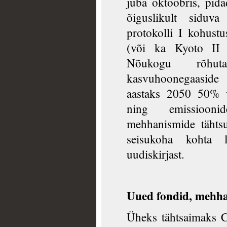
juba oktoobris, pida
õiguslikult siduv
protokolli I kohustu
(või ka Kyoto II k
Nõukogu rõhuta
kasvuhoonegaaside
aastaks 2050 50% v
ning emissioonid
mehhanismide tähts
seisukoha kohta
uudiskirjast.
Uued fondid, mehha
Üheks tähtsaimaks 