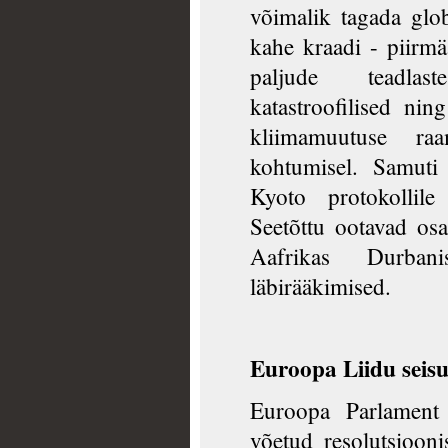
võimalik tagada glob
kahe kraadi - piirmä
paljude teadlas
katastroofilised n
kliimamuutuse raa
kohtumisel. Samuti
Kyoto protokollil
Seetõttu ootavad osa
Aafrikas Durban
läbirääkimised.
Euroopa Liidu seisu
Euroopa Parlament 
võetud resolutsiooni