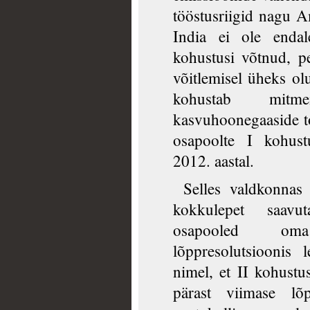
tööstusriigid nagu A
India ei ole endal
kohustusi võtnud, p
võitlemisel üheks o
kohustab mitme
kasvuhoonegaaside t
osapoolte I kohust
2012. aastal.
Selles valdkonnas
kokkulepet saavut
osapooled oma
lõppresolutsioonis 
nimel, et II kohustu
pärast viimase lõ