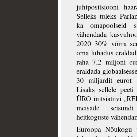
juhtpositsiooni ha
Selleks tuleks Parl
ka omapoolseid s
vähendada kasvuhoo
2020 30% võrra seni
oma lubadus eraldada 
raha 7,2 miljoni eur
eraldada globaalsesse
30 miljardit eurot (
Lisaks sellele peeti
ÜRO initsiatiivi „R
metsade seisundi
heitkoguste vähenda
Euroopa Nõukogu v