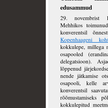
edusammud
29. novembrist 1
Mehhikos toimunud
konverentsil õnne
Kopenhaageni koht
kokkulepe, millega n
osapooled (erandin
delegatsioon). Asj
lõppenud järjekordse
nende jätkamise ots
osapooli, kelle a
konverentsil saavut
rõõmustamiseks põ
kokkulepitud meetme