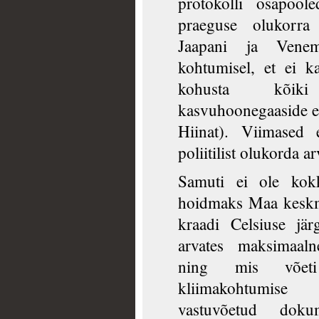
protokolli osapool
praeguse olukorra
Jaapani ja Venema
kohtumisel, et ei k
kohusta kõik
kasvuhoonegaaside em
Hiinat). Viimased 
poliitilist olukorda 
Samuti ei ole kokk
hoidmaks Maa keskmi
kraadi Celsiuse jär
arvates maksimaaln
ning mis võeti
kliimakohtumise
vastuvõetud doku