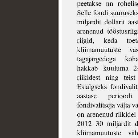
peetakse nn rohelis
Selle fondi suurusek
miljardit dollarit aa
arenenud tööstusriig
riigid, keda toe
kliimamuutuste va
tagajärgedega koh
hakkab kuuluma 24 
riikidest ning teis
Esialgseks fondival
aastase periood
fondivalitseja välja 
on arenenud riikidel 
2012 30 miljardit do
kliimamuutuste vä