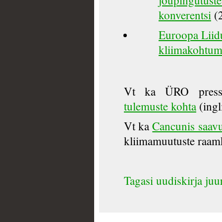
jõupingutus
konverentsi
(2
Euroopa Liid
kliimakohtum
Vt ka ÜRO press
tulemuste kohta
(ingl
Vt ka
Cancunis saavu
kliimamuutuste raam
Tagasi uudiskirja juu