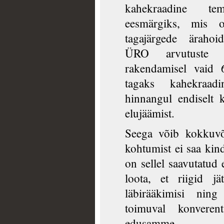
kahekraadine te
eesmärgiks, mis on
tagajärgede ärahoi
ÜRO arvutuste k
rakendamisel vaid 
tagaks kahekraad
hinnangul endiselt 
elujäämist.
Seega võib kokkuvõ
kohtumist ei saa kin
on sellel saavutatud 
loota, et riigid jä
läbirääkimisi ning
toimuval konverent
edusamme.