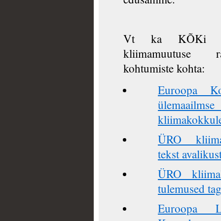
Vt ka KÕKi sen
kliimamuutuse ra
kohtumiste kohta:
Euroopa Ko
ülemaai
kliimakokkul
ÜRO kliimal
tekst avalikus
ÜRO kliimal
tulemused tag
Euroopa Li