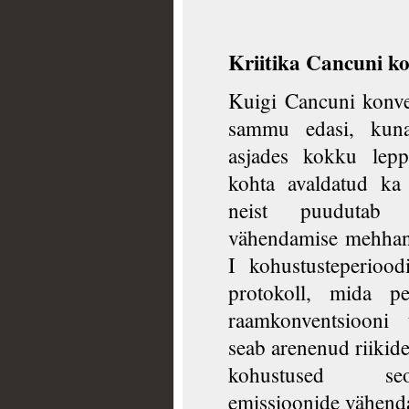
Kriitika Cancuni ko
Kuigi Cancuni konver
sammu edasi, kuna
asjades kokku lepp
kohta avaldatud ka k
neist puudutab s
vähendamise mehhani
I kohustusteperiood
protokoll, mida p
raamkonventsiooni 
seab arenenud riikide
kohustused seo
emissioonide vähend