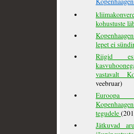
Kopenhaagen
kliimakonvere
kohustuste lä
Kopenhaagen
lepet ei sünd
Riigid es
kasvuhooneg
vastavalt K
veebruar)
Euroopa L
Kopenhaage
tegudele
(201
Jätkuvad aru