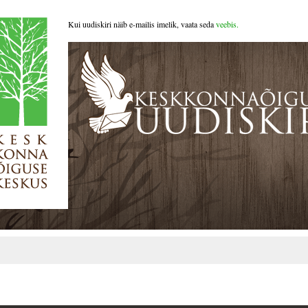
Kui uudiskiri näib e-mailis imelik, vaata seda
veebis.