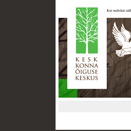
Kui uudiskiri näi