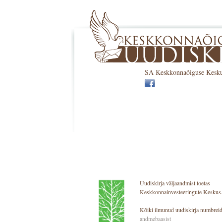
SA Keskkonnaõiguse Keskus 
Uudiskirja väljaandmist toetas
Keskkonnainvesteeringute Keskus
Kõiki ilmunud uudiskirja numbreid
andmebaasist