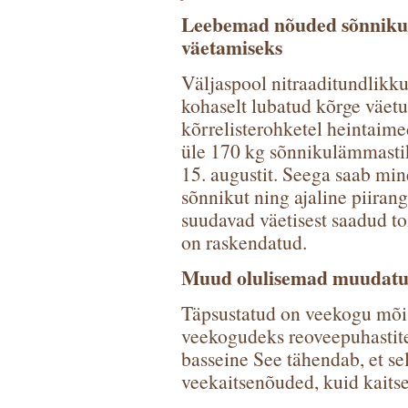
Leebemad nõuded sõnniku 
väetamiseks
Väljaspool nitraaditundlikk
kohaselt lubatud kõrge väetus
kõrrelisterohketel heintaime
üle 170 kg sõnnikulämmastik
15. augustit. Seega saab mi
sõnnikut ning ajaline piirang
suudavad väetisest saadud to
on raskendatud.
Muud olulisemad muudatu
Täpsustatud on veekogu mõis
veekogudeks reoveepuhastite b
basseine See tähendab, et sell
veekaitsenõuded, kuid kaitse