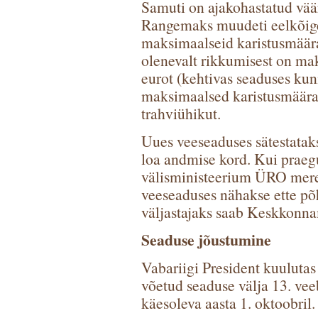
Samuti on ajakohastatud vää
Rangemaks muudeti eelkõige
maksimaalseid karistusmäärasi
olenevalt rikkumisest on ma
eurot (kehtivas seaduses kun
maksimaalsed karistusmäärad
trahviühikut.
Uues veeseaduses sätestataks
loa andmise kord. Kui prae
välisministeerium ÜRO mereõ
veeseaduses nähakse ette põ
väljastajaks saab Keskkonna
Seaduse jõustumine
Vabariigi President kuulutas
võetud seaduse välja 13. vee
käesoleva aasta 1. oktoobril.