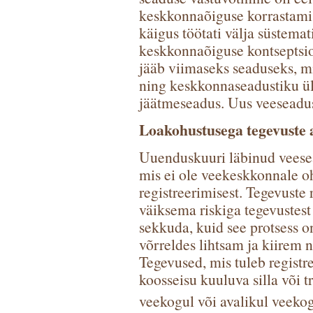
keskkonnaõiguse korrastamise
käigus töötati välja süstemat
keskkonnaõiguse kontseptsio
jääb viimaseks seaduseks, mi
ning keskkonnaseadustiku ül
jäätmeseadus. Uus veeseadus 
Loakohustusega tegevuste
Uuenduskuuri läbinud veesea
mis ei ole veekeskkonnale oh
registreerimisest. Tegevuste 
väiksema riskiga tegevustes
sekkuda, kuid see protsess o
võrreldes lihtsam ja kiirem 
Tegevused, mis tuleb registre
koosseisu kuuluva silla või t
veekogul või avalikul veeko