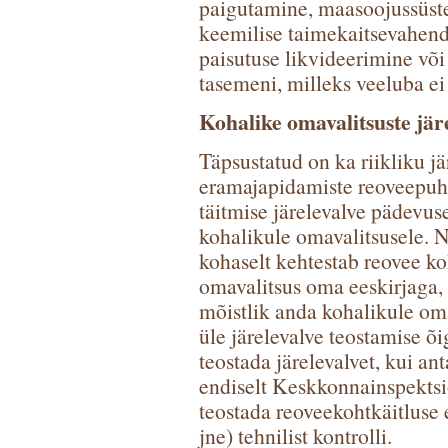
paigutamine, maasoojussüst
keemilise taimekaitsevahend
paisutuse likvideerimine v
tasemeni, milleks veeluba ei
Kohalike omavalitsuste jär
Täpsustatud on ka riikliku jä
eramajapidamiste reoveepuh
täitmise järelevalve pädevus
kohalikule omavalitsusele. N
kohaselt kehtestab reovee ko
omavalitsus oma eeskirjaga, 
mõistlik anda kohalikule oma
üle järelevalve teostamise õ
teostada järelevalvet, kui an
endiselt Keskkonnainspektsi
teostada reoveekohtkäitluse
jne) tehnilist kontrolli.