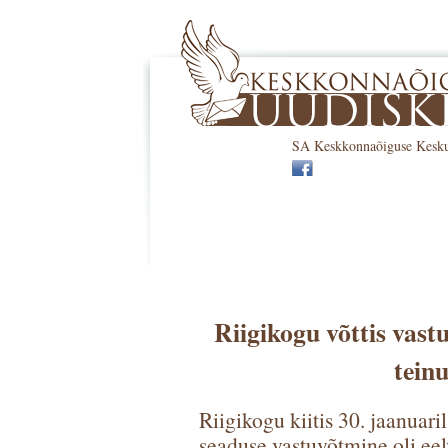
SA Keskkonnaõiguse Keskus 
Riigikogu võttis vast
tein
Riigikogu kiitis 30. jaanuar
seaduse vastuvõtmine oli eel