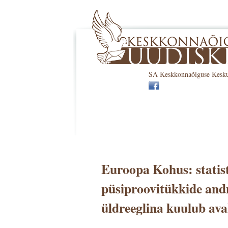
SA Keskkonnaõiguse Keskus 
Euroopa Kohus: statist
püsiproovitükkide and
üldreeglina kuulub ava