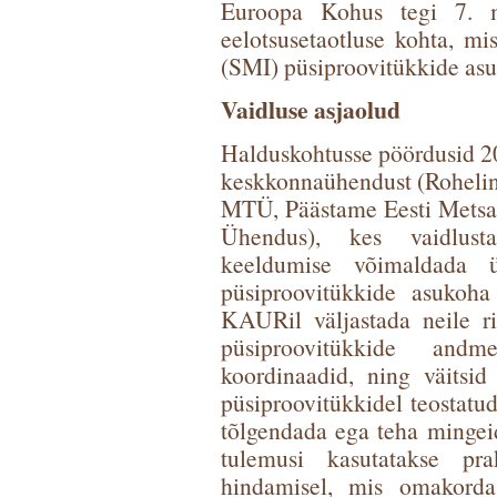
Euroopa Kohus tegi 7. mä
eelotsusetaotluse kohta, mis
(SMI) püsiproovitükkide as
Vaidluse asjaolud
Halduskohtusse pöördusid 202
keskkonnaühendust (Roheli
MTÜ, Päästame Eesti Metsa
Ühendus), kes vaidlust
keeldumise võimaldada üh
püsiproovitükkide asukoh
KAURil väljastada neile ri
püsiproovitükkide and
koordinaadid, ning väitsid 
püsiproovitükkidel teostatu
tõlgendada ega teha mingeid
tulemusi kasutatakse pra
hindamisel, mis omakorda