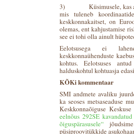
3) Küsimusele, kas andm
mis tuleneb koordinaatide
keskkonnakaitset, on Euro
olemas, ent kahjustamise ris
see ei tohi olla ainult hüpot
Eelotsusega ei lah
keskkonnaühenduste kaebust
kohtus. Eelotsuses antu
halduskohtul kohtuasja edasi
KÕKi kommentaar
SMI andmete avaliku juurdep
ka seoses metsaseaduse muu
Keskkonnaõiguse Keskuse p
eelnõus 292SE kavandatud 
õiguspärasusele“
jõudsime
püsiproovitükkide asukohaa