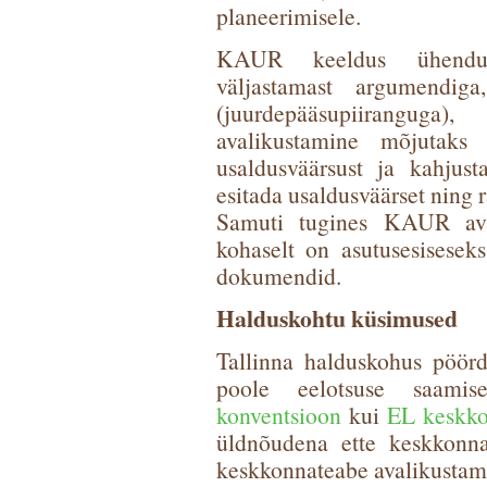
planeerimisele.
KAUR keeldus ühendust
väljastamast argumendig
(juurdepääsupiirangug
avalikustamine mõjutaks ri
usaldusväärsust ja kahjust
esitada usaldusväärset ning r
Samuti tugines KAUR aval
kohaselt on asutusesiseseks
dokumendid.
Halduskohtu küsimused
Tallinna halduskohus pöör
poole eelotsuse saami
konventsioon
kui
EL keskko
üldnõudena ette keskkonna
keskkonnateabe avalikustami