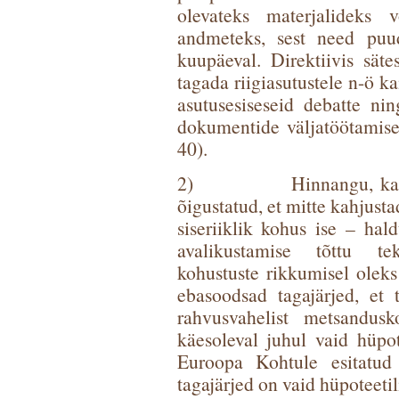
olevateks materjalideks 
andmeteks, sest need puud
kuupäeval. Direktiivis säte
tagada riigiasutustele n-ö ka
asutusesiseseid debatte ni
dokumentide väljatöötamise
40).
2) Hinnangu, kas teabe
õigustatud, et mitte kahjust
siseriiklik kohus ise – hal
avalikustamise tõttu tek
kohustuste rikkumisel oleks
ebasoodsad tagajärjed, et 
rahvusvahelist metsandusk
käesoleval juhul vaid hüpo
Euroopa Kohtule esitatud 
tagajärjed on vaid hüpoteetil