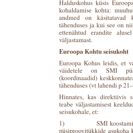
Halduskohus küsis Euroopa
kohaldamise kohta: muuhul
andmed on käsitatavad ke
tähenduses ja kui see on nii,
ettenähtud erandite alus
väljastamast.
Euroopa Kohtu seisukoht
Euroopa Kohus leidis, et va
väidetele on SMI püsi
(koordinaadid) keskkonnate
tähenduses (vt lahendi p 21–
Hinnates, kas direktiivis
teabe väljastamisest keeld
seisukohale, et:
1) SMI koostamisel an
püsiproovitükkide asukoha k