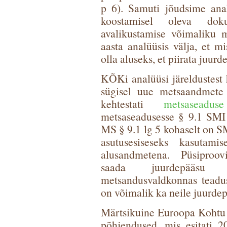
p 6). Samuti jõudsime analü
koostamisel oleva do
avalikustamise võimaliku 
aasta analüüsis välja, et m
olla aluseks, et piirata juu
KÕKi analüüsi järeldustest 
sügisel uue metsaandmete 
kehtestati
metsaseadu
metsaseadusesse § 9.1 SMI 
MS § 9.1 lg 5 kohaselt on 
asutusesiseseks kasutam
alusandmetena. Püsiproov
saada juurdepääsu 
metsandusvaldkonnas teadus
on võimalik ka neile juurdep
Märtsikuine Euroopa Kohtu 
põhjendused, mis esitati 2