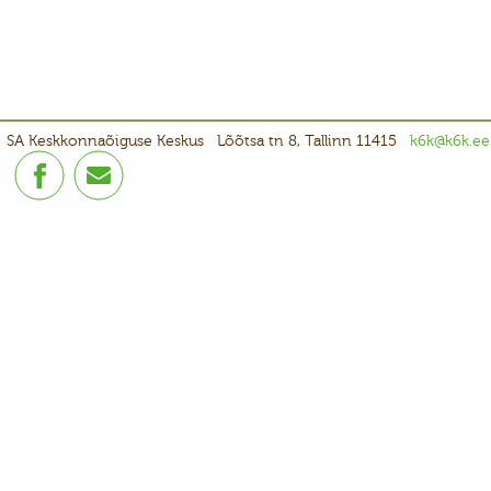
SA Keskkonnaõiguse Keskus
Lõõtsa tn 8, Tallinn 11415
k6k@k6k.ee