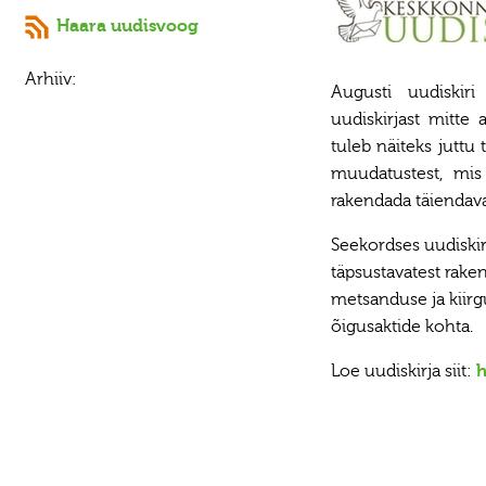
Haara uudisvoog
Arhiiv:
Augusti uudiskir
uudiskirjast mitte
tuleb näiteks juttu
muudatustest, mis
rakendada täiendava
Seekordses uudiskir
täpsustavatest rake
metsanduse ja kiirg
õigusaktide kohta.
Loe uudiskirja siit:
h