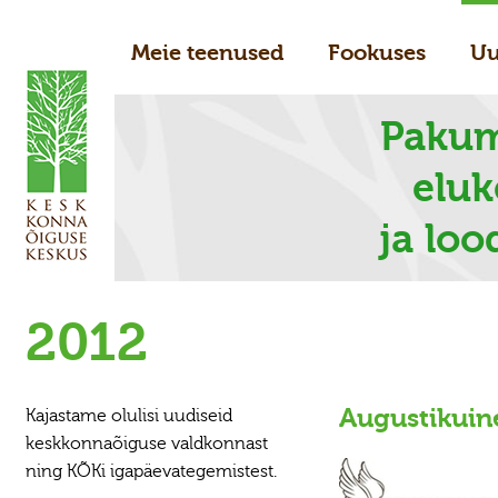
Meie teenused
Fookuses
Uu
Pakum
elu
ja loo
2012
Augustikuin
Kajastame olulisi uudiseid
keskkonnaõiguse valdkonnast
ning KÕKi igapäevategemistest.