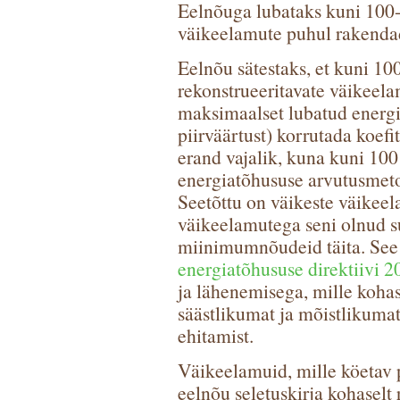
Eelnõuga lubataks kuni 100-
väikeelamute puhul rakenda
Eelnõu sätestaks, et kuni 10
rekonstrueeritavate väikeel
maksimaalset lubatud energ
piirväärtust) korrutada koefi
erand vajalik, kuna kuni 10
energiatõhususe arvutusmeto
Seetõttu on väikeste väikee
väikeelamutega seni olnud s
miinimumnõudeid täita. See
energiatõhususe direktiivi 
ja lähenemisega, mille koha
säästlikumat ja mõistlikumat
ehitamist.
Väikeelamuid, mille köetav 
eelnõu seletuskirja kohaselt 