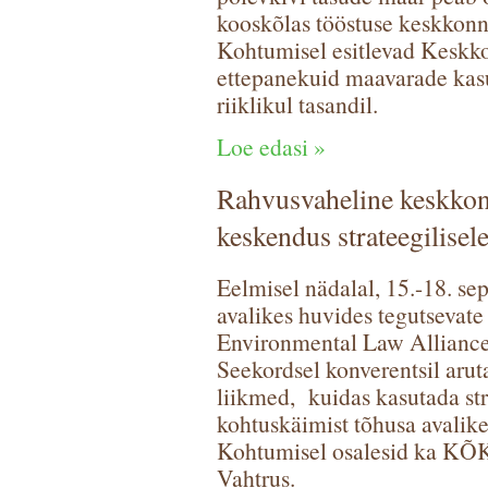
kooskõlas tööstuse keskkon
Kohtumisel esitlevad Keskko
ettepanekuid maavarade kas
riiklikul tasandil.
Loe edasi »
Rahvusvaheline keskkonn
keskendus strateegilise
Eelmisel nädalal, 15.-18. s
avalikes huvides tegutsevate
Environmental Law Allianc
Seekordsel konverentsil arut
liikmed, kuidas kasutada str
kohtuskäimist tõhusa avalik
Kohtumisel osalesid ka KÕKi
Vahtrus.