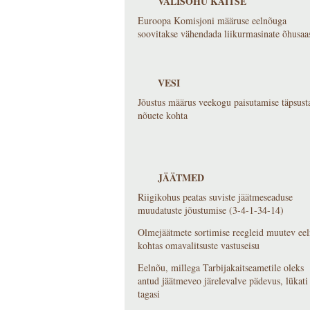
VÄLISÕHU KAITSE
Euroopa Komisjoni määruse eelnõuga
soovitakse vähendada liikurmasinate õhusaas
VESI
Jõustus määrus veekogu paisutamise täpsust
nõuete kohta
JÄÄTMED
Riigikohus peatas suviste jäätmeseaduse
muudatuste jõustumise (3-4-1-34-14)
Olmejäätmete sortimise reegleid muutev ee
kohtas omavalitsuste vastuseisu
Eelnõu, millega Tarbijakaitseametile oleks
antud jäätmeveo järelevalve pädevus, lükati
tagasi