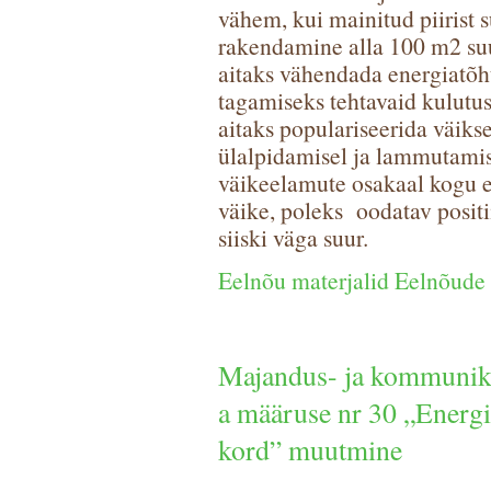
vähem, kui mainitud piirist 
rakendamine alla 100 m2 su
aitaks vähendada energiatõ
tagamiseks tehtavaid kulutu
aitaks populariseerida väiks
ülalpidamisel ja lammutamis
väikeelamute osakaal kogu e
väike, poleks oodatav posit
siiski väga suur.
Eelnõu materjalid Eelnõude 
Majandus- ja kommunikat
a määruse nr 30 „Energ
kord” muutmine