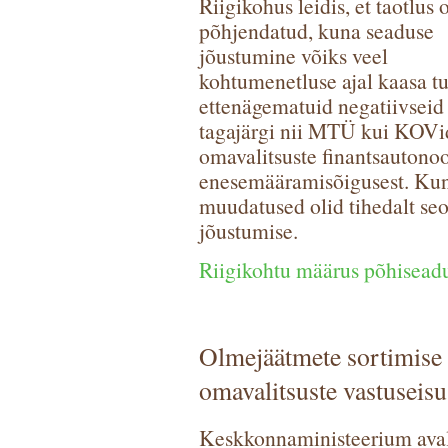
Riigikohus leidis, et taotlus 
põhjendatud, kuna seaduse
jõustumine võiks veel
kohtumenetluse ajal kaasa t
ettenägematuid negatiivseid
tagajärgi nii MTÜ kui KOVid
omavalitsuste finantsautono
enesemääramisõigusest. Kun
muudatused olid tihedalt se
jõustumise.
Riigikohtu määrus põhiseadu
Olmejäätmete sortimise 
omavalitsuste vastuseisu
Keskkonnaministeerium avald