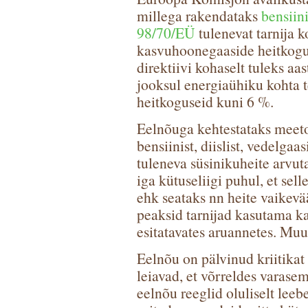
millega rakendataks
bensiini
98/70/EÜ
tulenevat tarnija 
kasvuhoonegaaside heitkogus
direktiivi kohaselt tuleks a
jooksul energiaühiku kohta 
heitkoguseid kuni 6 %.
Eelnõuga kehtestataks meetod
bensiinist, diislist, vedelga
tuleneva süsinikuheite arvut
iga kütuseliigi puhul, et sel
ehk seataks nn heite vaikevä
peaksid tarnijad kasutama k
esitatavates aruannetes. Muu
Eelnõu on pälvinud kriitikat
leiavad, et võrreldes varase
eelnõu reeglid oluliselt leeb