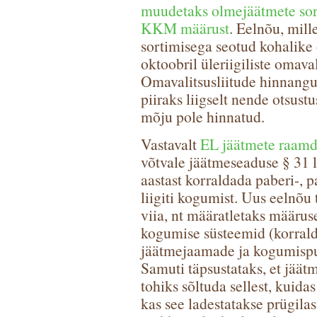
muudetaks olmejäätmete sort
KKM määrust
. Eelnõu, mill
sortimisega seotud kohalike o
oktoobril üleriigiliste omava
Omavalitsusliitude hinnangu
piiraks liigselt nende otsustu
mõju pole hinnatud.
Vastavalt
EL jäätmete raamd
võtvale jäätmeseaduse § 31 
aastast korraldada paberi-, pa
liigiti kogumist. Uus eelnõu 
viia, nt määratletaks määruse
kogumise süsteemid (korral
jäätmejaamade ja kogumispun
Samuti täpsustataks, et jäätm
tohiks sõltuda sellest, kuida
kas see ladestatakse prügila