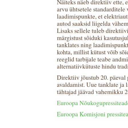
Näiteks näeb direktiiv ette, 
arvu ühtsetele standarditele 
laadimispunkte, et elektria
autod saaksid liigelda vähema
Lisaks sellele tuleb direktii
märgistust sõiduki kasutusju
tanklates ning laadimispunktid
kohta, millist kütust võib sõ
reeglid tarbijale teabe andm
alternatiivkütuste hindu trad
Direktiiv jõustub 20. päeval
avaldamist. Uue tanklate ja 
tähtajad jäävad vahemikku 2
Euroopa Nõukogupressitead
Euroopa Komisjoni pressite