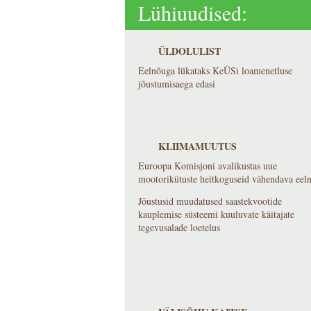
Lühiuudised:
ÜLDOLULIST
Eelnõuga lükataks KeÜSi loamenetluse
jõustumisaega edasi
KLIIMAMUUTUS
Euroopa Komisjoni avalikustas uue
mootorikütuste heitkoguseid vähendava eel
Jõustusid muudatused saastekvootide
kauplemise süsteemi kuuluvate käitajate
tegevusalade loetelus