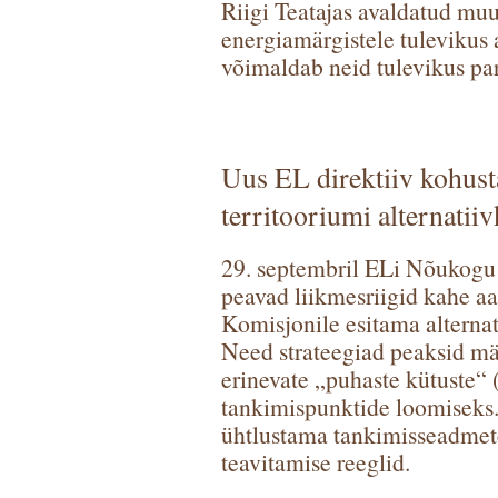
Riigi Teatajas avaldatud muu
energiamärgistele tulevikus
võimaldab neid tulevikus pa
Uus EL direktiiv kohust
territooriumi alternatii
29. septembril ELi Nõukogu p
peavad liikmesriigid kahe a
Komisjonile esitama alternat
Need strateegiad peaksid mä
erinevate „puhaste kütuste“ (
tankimispunktide loomiseks. 
ühtlustama tankimisseadmete
teavitamise reeglid.