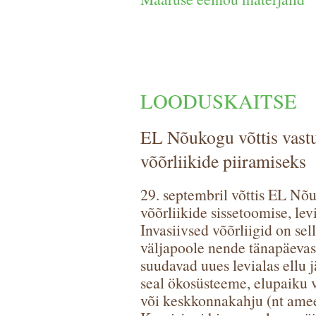
LOODUSKAITSE
EL Nõukogu võttis vastu
võõrliikide piiramiseks
29. septembril võttis EL Nõ
võõrliikide sissetoomise, le
Invasiivsed võõrliigid on sel
väljapoole nende tänapäevast 
suudavad uues levialas ellu 
seal ökosüsteeme, elupaiku v
või keskkonnakahju (nt amee