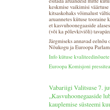
esitada aruandeid mitte kütus
keskmise vaikimisi väärtuse
kitsaskohaks võimalust vält
aruannetes kütuse tooraine 
et kasvuhoonegaaside alases a
(või ka põlevkiviõli) tavapä
Järgmiseks annavad eelnõu 
Nõukogu ja Euroopa Parlam
Info kütuse kvaliteedinõuet
Euroopa Komisjoni pressite
Vabariigi Valitsuse 7. j
„Kasvuhoonegaaside lub
kauplemise süsteemi kuu