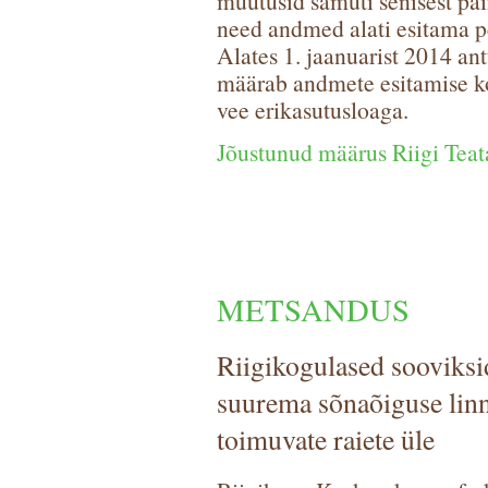
muutusid samuti senisest pai
need andmed alati esitama p
Alates 1. jaanuarist 2014 ant
määrab andmete esitamise k
vee erikasutusloaga.
Jõustunud määrus Riigi Teat
METSANDUS
Riigikogulased sooviks
suurema sõnaõiguse linna
toimuvate raiete üle