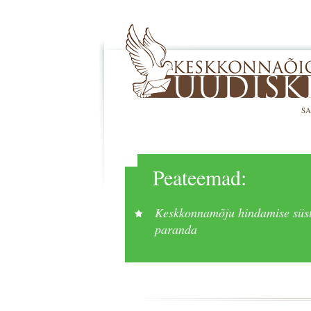
SA
Peateemad:
Keskkonnamõju hindamise süst
paranda