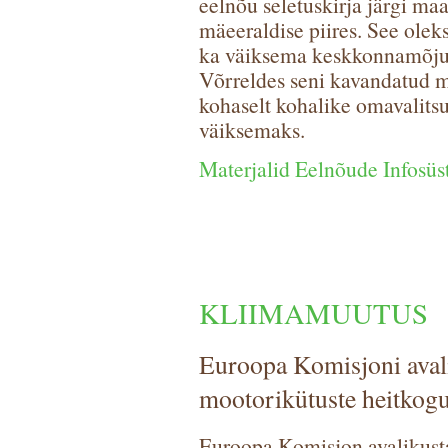
eelnõu seletuskirja järgi ma
mäeeraldise piires. See oleks
ka väiksema keskkonnamõjug
Võrreldes seni kavandatud 
kohaselt kohalike omavalitsus
väiksemaks.
Materjalid Eelnõude Infosüs
KLIIMAMUUTUS
Euroopa Komisjoni aval
mootorikütuste heitkog
Euroopa Komisjon avalikustas