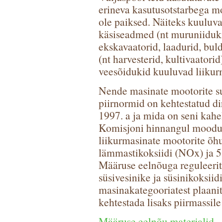
erineva kasutusotstarbega mo
ole paiksed. Näiteks kuuluv
käsiseadmed (nt muruniiduki
ekskavaatorid, laadurid, bu
(nt harvesterid, kultivaatorid
veesõidukid kuuluvad liikur
Nende masinate mootorite su
piirnormid on kehtestatud di
1997. a ja mida on seni kah
Komisjoni hinnangul moodust
liikurmasinate mootorite õ
lämmastikoksiidi (NOx) ja 5
Määruse eelnõuga reguleerita
süsivesinike ja süsinikoksii
masinakategooriatest plaani
kehtestada lisaks piirmassile
Määruse eelnõu materjalid