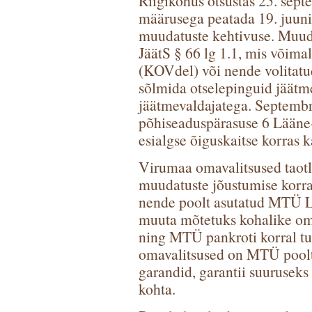
Riigikohus otsustas 25. sept
määrusega peatada 19. juuni
muudatuste kehtivuse. Muuda
JäätS § 66 lg 1.1, mis võima
(KOVdel) või nende volitat
sõlmida otselepinguid jäätm
jäätmevaldajatega. Septembr
põhiseaduspärasuse 6 Lääne-V
esialgse õiguskaitse korras 
Virumaa omavalitsused taotle
muudatuste jõustumise korra
nende poolt asutatud MTÜ L
muuta mõtetuks kohalike oma
ning MTÜ pankroti korral tu
omavalitsused on MTÜ poolt
garandid, garantii suurusek
kohta.