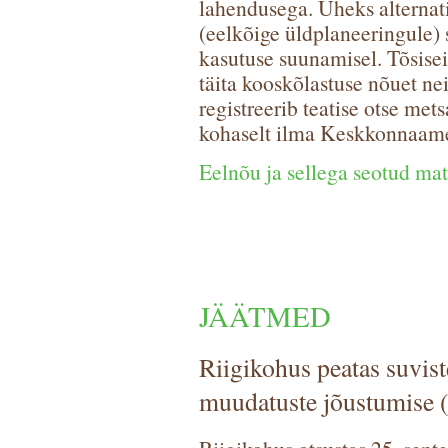
lahendusega. Üheks alternati
(eelkõige üldplaneeringule
kasutuse suunamisel. Tõsisei
täita kooskõlastuse nõuet ne
registreerib teatise otse met
kohaselt ilma Keskkonnaame
Eelnõu ja sellega seotud ma
JÄÄTMED
Riigikohus peatas suvis
muudatuste jõustumise 