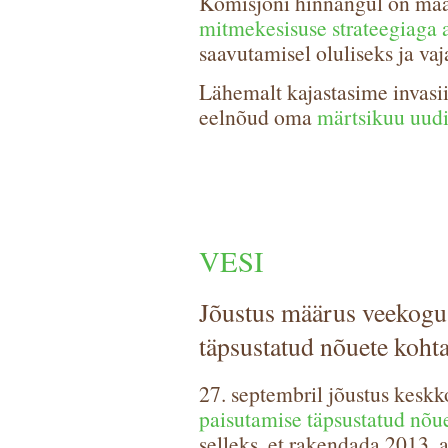
Komisjoni hinnangul on mä
mitmekesisuse strateegiaga 
saavutamisel oluliseks ja va
Lähemalt kajastasime invasii
eelnõud oma
märtsikuu uudi
VESI
Jõustus määrus veekogu
täpsustatud nõuete koht
27. septembril jõustus kesk
paisutamise täpsustatud nõu
selleks, et rakendada 2013. 