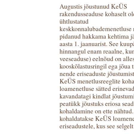
Augustis jõustunud KeÜS
rakendusseaduse kohaselt ol
ühtlustatud
keskkonnalubademenetluse r
pidanud hakkama kehtima j
aasta 1. jaanuarist. See ku
hinnangul enam reaalne, kuna
veeseaduse) eelnõud on alle
kooskõlastusringil ega jõua 
nende eriseaduste jõustumist
KeÜS menetlusreeglite kohas
loamenetluse sätted erinevad
kavandatagi kindlat jõustum
peatükk jõustuks eriosa sead
kohaldamine on ette nähtud.
kohaldatakse KeÜS loamenetl
eriseadustele, kus see selgelt