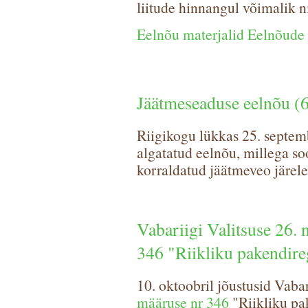
liitude hinnangul võimalik ni
Eelnõu materjalid Eelnõude 
Jäätmeseaduse eelnõu (
Riigikogu lükkas 25. septemb
algatatud eelnõu, millega so
korraldatud jäätmeveo järele
Vabariigi Valitsuse 26.
346 "Riikliku pakendir
10. oktoobril jõustusid Vaba
määruse nr 346
"Riikliku pa