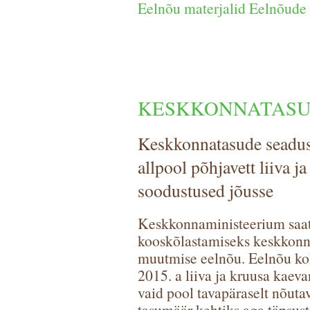
Eelnõu materjalid Eelnõude 
KESKKONNATAS
Keskkonnatasude seadus
allpool põhjavett liiva 
soodustused jõusse
Keskkonnaministeerium saati
kooskõlastamiseks keskkonna
muutmise eelnõu. Eelnõu koha
2015. a liiva ja kruusa kaev
vaid pool tavapäraselt nõut
tasumäär kehtiks aga täpsust