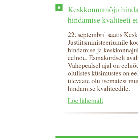
Keskkonnamõju hinda
hindamise kvaliteeti e
22. septembril saatis Ke
Justiitsministeeriumile 
hindamise ja keskkonnaju
eelnõu. Esmakordselt avali
Vahepealsel ajal on eelnõ
olulistes küsimustes on e
ülevaate olulisematest mu
hindamise kvaliteedile.
Loe lähemalt