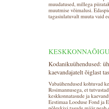
muudatused, millega piiratak
muutmise võimalusi. Edaspi
tagasiulatuvalt muuta vaid e
KESKKONNAÕIGU
Kodanikuühendused: ühi
kaevandajatelt õiglast t
Vabaühendused kohtuvad kes
Rosimannusega, et tutvustad
keskkonnatasude ja kaevandu
Eestimaa Looduse Fond ja Ee
põlevkivi tasude määr peab o