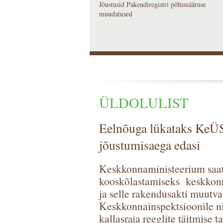
Jõustusid Pakendiregistri põhimääruse
muudatused
ÜLDOLULIST
Eelnõuga lükataks KeÜS
jõustumisaega edasi
Keskkonnaministeerium saati
kooskõlastamiseks keskkon
ja selle rakendusakti muutv
Keskkonnainspektsioonile ni
kallasraja reeglite täitmise 