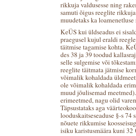
rikkuja valdusesse ning rak
samuti õigus reeglite rikkuj
muudetaks ka loamenetluse re
KeÜS kui üldseadus ei sisal
praegusel kujul eraldi reegle
täitmise tagamise kohta. Ke
des 38 ja 39 toodud kallasraj
selle sulgemise või tõkestam
reeglite täitmata jätmise kor
võimalik kohaldada üldmeetme
ole võimalik kohaldada erim
muud jõulisemad meetmed). 
erimeetmed, nagu olid varem
Täpsustataks aga väärteokoo
looduskaitseseaduse §-s 74 sä
nõuete rikkumise koosseisuga
isiku karistusmäära kuni 32 