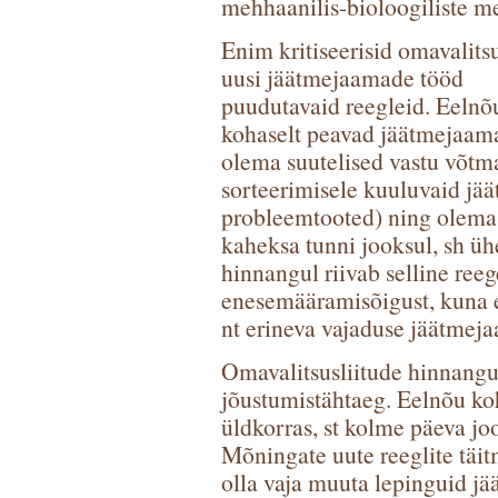
mehhaanilis-bioloogiliste m
Enim kritiseerisid omavalits
uusi jäätmejaamade tööd
puudutavaid reegleid. Eelnõ
kohaselt peavad jäätmejaam
olema suutelised vastu võtm
sorteerimisele kuuluvaid jää
probleemtooted) ning olema
kaheksa tunni jooksul, sh üh
hinnangul riivab selline ree
enesemääramisõigust, kuna e
nt erineva vajaduse jäätmeja
Omavalitsusliitude hinnangu
jõustumistähtaeg. Eelnõu ko
üldkorras, st kolme päeva joo
Mõningate uute reeglite täit
olla vaja muuta lepinguid jä