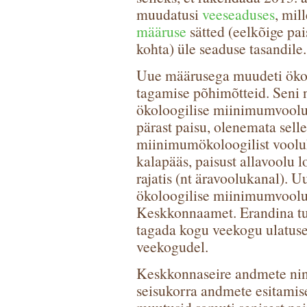
muudatusi
veeseaduses
, mil
määruse
sätted (eelkõige pa
kohta) üle seaduse tasandile.
Uue määrusega muudeti öko
tagamise põhimõtteid. Seni nõ
ökoloogilise miinimumvoolu
pärast paisu, olenemata selle
miinimumökoloogilist vooluh
kalapääs, paisust allavoolu l
rajatis (nt äravoolukanal). U
ökoloogilise miinimumvoolu
Keskkonnaamet. Erandina t
tagada kogu veekogu ulatus
veekogudel.
Keskkonnaseire andmete ning
seisukorra andmete esitamise