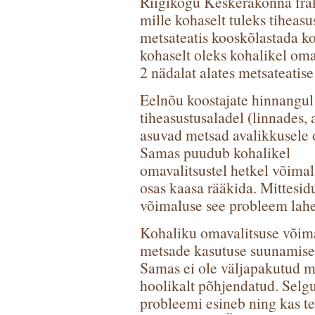
Riigikogu Keskerakonna frak
mille kohaselt tuleks tiheasu
metsateatis kooskõlastada k
kohaselt oleks kohalikel om
2 nädalat alates metsateatise
Eelnõu koostajate hinnangul
tiheasustusaladel (linnades, a
asuvad metsad avalikkusele o
Samas puudub kohalikel
omavalitsustel hetkel võimal
osas kaasa rääkida. Mittesi
võimaluse see probleem lah
Kohaliku omavalitsuse võima
metsade kasutuse suunamisek
Samas ei ole väljapakutud m
hoolikalt põhjendatud. Selgu
probleemi esineb ning kas t