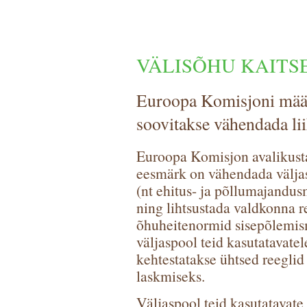
VÄLISÕHU KAITS
Euroopa Komisjoni mää
soovitakse vähendada li
Euroopa Komisjon avalikusta
eesmärk on vähendada väljas
(nt ehitus- ja põllumajandus
ning lihtsustada valdkonna 
õhuheitenormid sisepõlemism
väljaspool teid kasutatavatel
kehtestatakse ühtsed reeglid 
laskmiseks.
Väljaspool teid kasutatavate