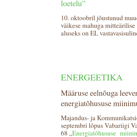
loetelu”
10. oktoobril jõustunud muud
väikese mahuga mitteärilise
aluseks on EL vastavasisuli
ENERGEETIKA
Määruse eelnõuga leeve
energiatõhususe miini
Majandus- ja Kommunikatsio
septembri lõpus Vabariigi Va
68 „
Energiatõhususe miin