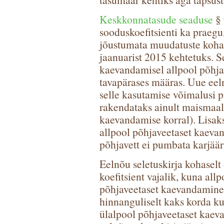
Keskkonnatasude seaduse
§ 
sooduskoefitsienti ka praeg
jõustumata muudatuste kohase
jaanuarist 2015 kehtetuks. Se
kaevandamisel allpool põhja
tavapärases määras. Uue eeln
selle kasutamise võimalusi pi
rakendataks ainult maismaal 
kaevandamise korral). Lisak
allpool põhjaveetaset kaevan
põhjavett ei pumbata karjääri
Eelnõu seletuskirja kohaselt
koefitsient vajalik, kuna allp
põhjaveetaset kaevandamine
hinnanguliselt kaks korda 
ülalpool põhjaveetaset kaev