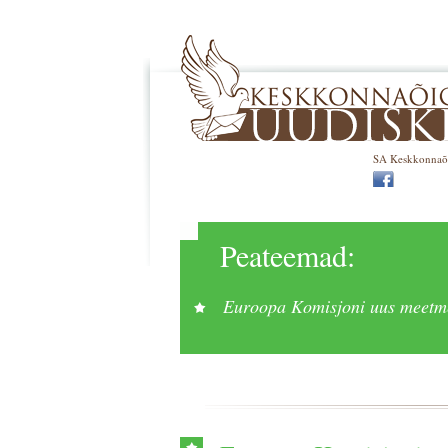
SA Keskkonnaõig
Peateemad:
Euroopa Komisjoni uus meetme