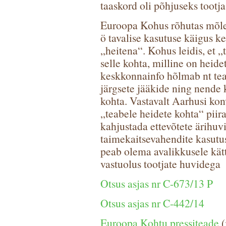
taaskord oli põhjuseks tootja
Euroopa Kohus rõhutas mõlem
ö tavalise kasutuse käigus k
„heitena“. Kohus leidis, et „
selle kohta, milline on heide
keskkonnainfo hõlmab nt tea
järgsete jääkide ning nende 
kohta. Vastavalt Aarhusi kon
„teabele heidete kohta“ piira
kahjustada ettevõtete ärihuvi
taimekaitsevahendite kasut
peab olema avalikkusele kätt
vastuolus tootjate huvidega
Otsus asjas nr C-673/13 P
Otsus asjas nr C-442/14
Euroopa Kohtu pressiteade
(