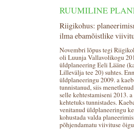
RUUMILINE PLAN
Riigikohus: planeerimism
ilma ebamõistlike viivit
Novembri lõpus tegi Riigiko
oli Luunja Vallavolikogu 201
üldplaneering Eeli Lääne (ka
Lillevälja tee 20) suhtes. En
üldplaneeringu 2009. a kaeba
tunnistanud, siis menetlenu
selle kehtestamiseni 2013. a 
kehtetuks tunnistades. Kaebaja
venitanud üldplaneeringu ke
kohustada valda planeerimis
põhjendamatu viivituse õigu