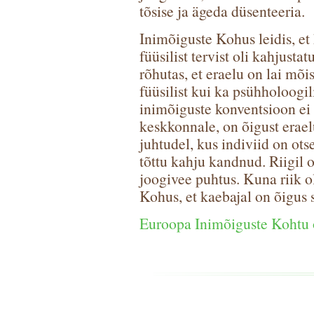
tõsise ja ägeda düsenteeria.
Inimõiguste Kohus leidis, et
füüsilist tervist oli kahjust
rõhutas, et eraelu on lai mõ
füüsilist kui ka psühholoogi
inimõiguste konventsioon ei 
keskkonnale, on õigust erael
juhtudel, kus indiviid on ots
tõttu kahju kandnud. Riigil o
joogivee puhtus. Kuna riik o
Kohus, et kaebajal on õigus 
Euroopa Inimõiguste Kohtu 