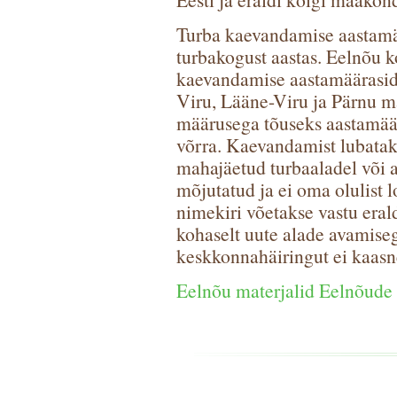
Turba kaevandamise aastamä
turbakogust aastas. Eelnõu k
kaevandamise aastamäärasid
Viru, Lääne-Viru ja Pärnu m
määrusega tõuseks aastamäär
võrra. Kaevandamist lubataks
mahajäetud turbaaladel või a
mõjutatud ja ei oma olulist l
nimekiri võetakse vastu eral
kohaselt uute alade avamiseg
keskkonnahäiringut ei kaasn
Eelnõu materjalid Eelnõude 