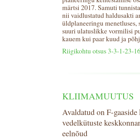
märtsi 2017. Samuti tunnista
nii vaidlustatud haldusakti 
üldplaneeringu menetluses, s
suuri ulatuslikke vormilisi 
kauem kui paar kuud ja põhje
Riigikohtu otsus 3-3-1-23-1
KLIIMAMUUTUS
Avaldatud on F-gaaside k
vedelkütuste keskkonna
eelnõud