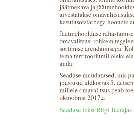
jäätmekava ja jäätmehooldus
arvestatakse omavalitsusüks
kasutusotstarbega hoonete ar
Jäätmehoolduse rahastamise 
omavalitsusi rohkem tegelema
sortimise arendamisega. Koh
tema territooriumil oleks ela
anda.
Seaduse muudatused, mis puu
jõustusid üldkorras 5. detse
millele omavalitsus peab toe
oktoobrist 2017.a
Seaduse tekst Riigi Teatajas