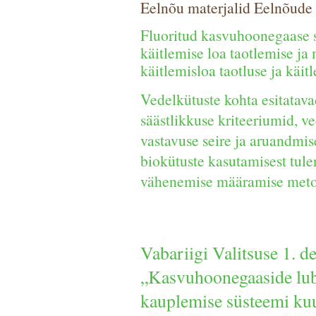
Eelnõu materjalid Eelnõude 
Fluoritud kasvuhoonegaase s
käitlemise loa taotlemise ja
käitlemisloa taotluse ja käi
Vedelkütuste kohta esitatav
säästlikkuse kriteeriumid, 
vastavuse seire ja aruandmis
biokütuste kasutamisest tul
vähenemise määramise met
Vabariigi Valitsuse 1. 
„Kasvuhoonegaaside lub
kauplemise süsteemi kuu