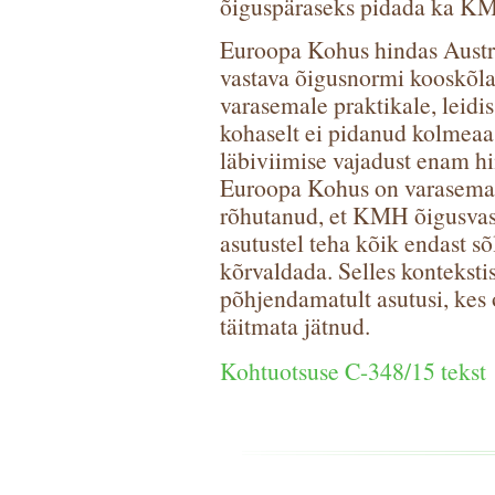
õiguspäraseks pidada ka KMH
Euroopa Kohus hindas Austri
vastava õigusnormi kooskõl
varasemale praktikale, leidis
kohaselt ei pidanud kolmea
läbiviimise vajadust enam h
Euroopa Kohus on varasemal
rõhutanud, et KMH õigusvasta
asutustel teha kõik endast s
kõrvaldada. Selles konteksti
põhjendamatult asutusi, kes
täitmata jätnud.
Kohtuotsuse C-348/15 tekst