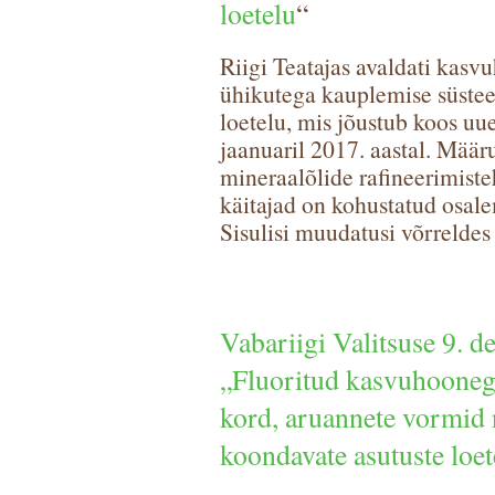
loetelu
“
Riigi Teatajas avaldati kas
ühikutega kauplemise süstee
loetelu, mis jõustub koos uu
jaanuaril 2017. aastal. Määr
mineraalõlide rafineerimiste
käitajad on kohustatud osa
Sisulisi muudatusi võrreldes
Vabariigi Valitsuse 9. 
„Fluoritud kasvuhoonega
kord, aruannete vormid 
koondavate asutuste loet