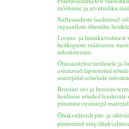
Põletusseadmetest välisõhku 
mõõtmise ja arvutusliku mä
Naftasaaduste laadimisel väl
orgaaniliste ühendite heide
Looma- ja linnukasvatusest v
heitkoguste määramise meet
infosüsteemis
Õhusaasteloa taotlusele ja l
esitatavad täpsustatud nõuded
materjalid eelnõude infosüs
Bensiini veo ja bensiini ter
hoidmise nõuded lenduvate o
piiramise eesmärgil materja
Õhukvaliteedi piir- ja sihtv
piirnormid ning õhukvalitee