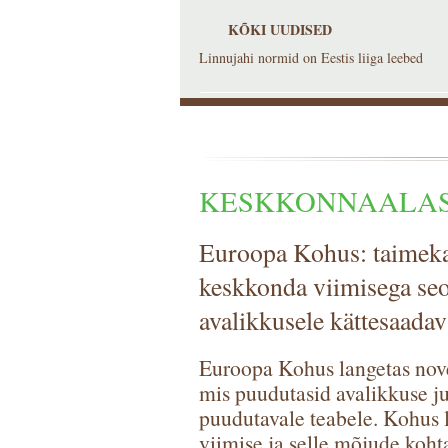
KÕKI UUDISED
Linnujahi normid on Eestis liiga leebed
KESKKONNAALAS
Euroopa Kohus: taimeka
keskkonda viimisega seo
avalikkusele kättesaada
Euroopa Kohus langetas nove
mis puudutasid avalikkuse j
puudutavale teabele. Kohus le
viimise ja selle mõjude koht