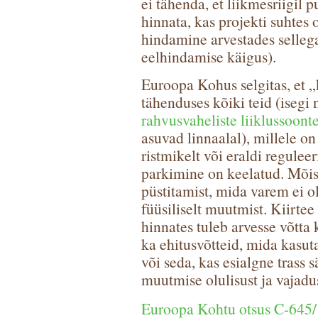
ei tähenda, et liikmesriigil
hinnata, kas projekti suhtes
hindamine arvestades selleg
eelhindamise käigus).
Euroopa Kohus selgitas, et „
tähenduses kõiki teid (isegi 
rahvusvaheliste liiklussoon
asuvad linnaalal), millele on
ristmikelt või eraldi regulee
parkimine on keelatud. Mõis
püstitamist, mida varem ei o
füüsiliselt muutmist. Kiirte
hinnates tuleb arvesse võtta 
ka ehitusvõtteid, mida kasuta
või seda, kas esialgne trass s
muutmise olulisust ja vajad
Euroopa Kohtu otsus C-645