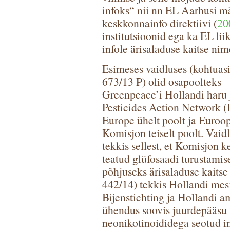
infoks“ nii nn EL Aarhusi m
keskkonnainfo direktiivi (
20
institutsioonid ega ka EL lii
infole ärisaladuse kaitse nim
Esimeses vaidluses (kohtuasi
673/13 P) olid osapoolteks
Greenpeace’i Hollandi haru 
Pesticides Action Network 
Europe ühelt poolt ja Euroo
Komisjon teiselt poolt. Vaid
tekkis sellest, et Komisjon 
teatud glüfosaadi turustami
põhjuseks ärisaladuse kaitse
442/14) tekkis Hollandi mesi
Bijenstichting ja Hollandi a
ühendus soovis juurdepääsu 
neonikotinoididega seotud in