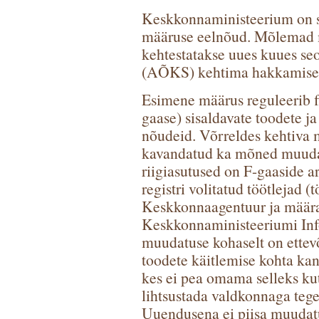
Keskkonnaministeerium on s
määruse eelnõud. Mõlemad mä
kehtestatakse uues kuues se
(AÕKS) kehtima hakkamisega
Esimene määrus reguleerib f
gaase) sisaldavate toodete ja
nõudeid. Võrreldes kehtiva
kavandatud ka mõned muudat
riigiasutused on F-gaaside
registri volitatud töötlejad (
Keskkonnaagentuur ja määra
Keskkonnaministeeriumi Inf
muudatuse kohaselt on ettevõ
toodete käitlemise kohta kan
kes ei pea omama selleks kut
lihtsustada valdkonnaga tegel
Uuendusena ei piisa muudatu