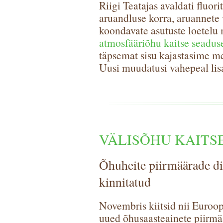
Riigi Teatajas avaldati fluo
aruandluse korra, aruannete
koondavate asutuste loetelu 
atmosfääriõhu kaitse seadus
täpsemat sisu kajastasime m
Uusi muudatusi vahepeal lis
VÄLISÕHU KAITS
Õhuheite piirmäärade dir
kinnitatud
Novembris kiitsid nii Euro
uued õhusaasteainete piirmä