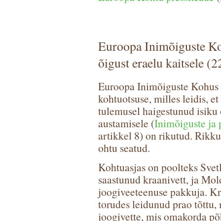
Euroopa Inimõiguste Koh
õigust eraelu kaitsele (
Euroopa Inimõiguste Kohus a
kohtuotsuse, milles leidis, et
tulemusel haigestunud isiku 
austamisele (
Inimõiguste ja 
artikkel 8) on rikutud. Rikkum
ohtu seatud.
Kohtuasjas on poolteks Svetl
saastunud kraanivett, ja Mol
joogiveeteenuse pakkuja. Kr
torudes leidunud prao tõttu, 
joogivette, mis omakorda põh