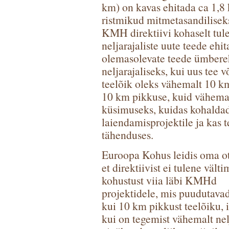
km) on kavas ehitada ca 1,8
ristmikud mitmetasandiliseks
KMH direktiivi kohaselt tul
neljarajaliste uute teede ehi
olemasolevate teede ümbereh
neljarajaliseks, kui uus tee 
teelõik oleks vähemalt 10 k
10 km pikkuse, kuid vähemalt
küsimuseks, kuidas kohaldad
laiendamisprojektile ja kas 
tähenduses.
Euroopa Kohus leidis oma ot
et direktiivist ei tulene välti
kohustust viia läbi KMHd
projektidele, mis puudutav
kui 10 km pikkust teelõiku, i
kui on tegemist vähemalt nel