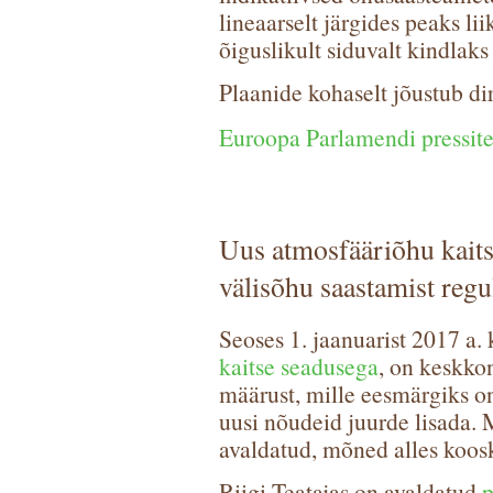
lineaarselt järgides peaks l
õiguslikult siduvalt kindlak
Plaanide kohaselt jõustub di
Euroopa Parlamendi pressit
Uus atmosfääriõhu kait
välisõhu saastamist regu
Seoses 1. jaanuarist 2017 a
kaitse seadusega
, on keskko
määrust, mille eesmärgiks on
uusi nõudeid juurde lisada. 
avaldatud, mõned alles koosk
Riigi Teatajas on avaldatud
p