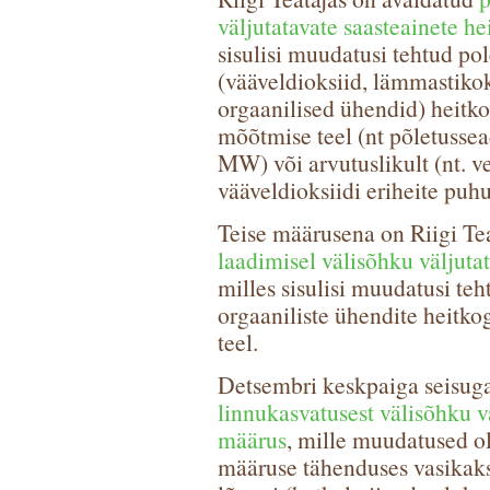
väljutatavate saasteainete h
sisulisi muudatusi tehtud po
(vääveldioksiid, lämmastikok
orgaanilised ühendid) heitko
mõõtmise teel (nt põletusse
MW) või arvutuslikult (nt. v
vääveldioksiidi eriheite puhu
Teise määrusena on Riigi Te
laadimisel välisõhku väljut
milles sisulisi muudatusi te
orgaaniliste ühendite heitko
teel.
Detsembri keskpaiga seisuga
linnukasvatusest välisõhku v
määrus
, mille muudatused ol
määruse tähenduses vasikak