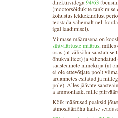
direktiividega
94/63
(bensiin
(mootorsõidukite tankimise di
kohustus lekkekindlust perioo
teostada vähemalt neli korda
igal laadimisel).
Viimase määrusena on koosk
sihtväärtuste määrus
, milles
osas (nt välisõhu saastatuse
õhukvaliteet) ja vähendatud 
saasteainete nimekirja (nt on
ei ole ettevõtjate poolt viim
aruannetes esitatud ja mille
pole). Alles jäävate saasteain
a ammoniaak, mille piirväär
Kõik määrused peaksid jõust
atmosfääriõhu kaitse seadus