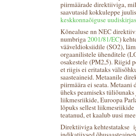
piirmäärade direktiiviga, mi
saavutasid kokkuleppe juuli
keskkonnaõiguse uudiskirjas
Kõnealuse nn NEC direktiivi
numbriga
2001/81/EC
) keht
vääveldioksiidile (SO2), lä
orgaanilistele ühenditele (
osakestele (PM2,5). Riigid 
et riigis ei eritataks välisõh
saasteaineid. Metaanile dire
piirmäära ei seata. Metaani d
üheks peamiseks tüliõunaks j
liikmesriikide, Euroopa Par
lõpuks sellest liikmesriikid
teatanud, et kaalub uusi me
Direktiiviga kehtestatakse ig
indikatiivsed õhusaasteainet