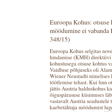
Euroopa Kohus: otsuse k
möödumine ei vabanda K
348/15)
Euroopa Kohus selgitas nov
hindamise (KMH) direktiivi
kohustusega otsuse kohtus v
Vaidluse põhjuseks oli Alam-
Wiener Neustadti nimelises l
töötlemise tehast. Kui linn o
jättis Austria halduskohus 
õiguspärasuse küsimuses läbi
vastavalt Austria seadustele
kaebetähtaja möödumist luge