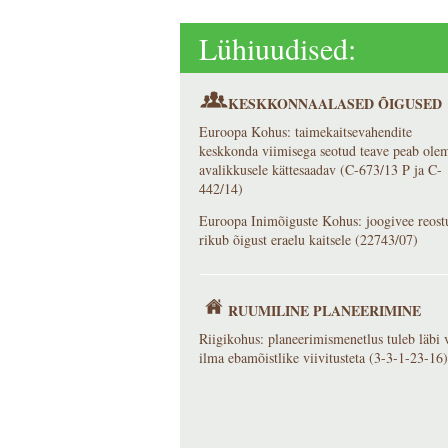
Lühiuudised:
KESKKONNAALASED ÕIGUSED
Euroopa Kohus: taimekaitsevahendite
keskkonda viimisega seotud teave peab ole
avalikkusele kättesaadav (C-673/13 P ja C-
442/14)
Euroopa Inimõiguste Kohus: joogivee reost
rikub õigust eraelu kaitsele (22743/07)
RUUMILINE PLANEERIMINE
Riigikohus: planeerimismenetlus tuleb läbi v
ilma ebamõistlike viivitusteta (3-3-1-23-16)