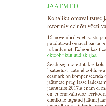
JÄÄTMED
Kohaliku omavalitsuse j
reformiv eelnõu võeti va
16. novembril võeti vastu j
puudutavad omavalitsuste po
ja käitlemist. Eelnõu käsit
oktoobrikuu uudiskirjas.
Seadusega sätestatakse koha
lisatoetust jäätmehoolduse a
eesmärk on kompenseerida om
jäätmete prügilasse ladestam
jaanuarist 2017.a enam ei m
on, et omavalitsuse territoo
elanikule tagatud jäätmejaa
omavalitsuses, toimib korra