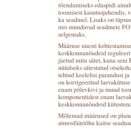
tõendamiseks edaspidi ainult
toomisest kasutusjuhendis, 
ka seadmel. Lisaks on täpsus
mis muudavad seadmete FOK
selgemaks.
Määruse uuesti kehtestamise
keskkonnanõudeid reguleeri
jäetud mitu sätet, kuna seni
nüüdseks sätestatud otsekoh
tehtud keelelisi parandusi j
on korrigeeritud laevakütuse
enam põlevkivi ja muud toora
komponentidest enam laevakü
keskkonnanõudeid kütustena 
Mõlemad määrused on planee
atmosfääriõhu kaitse seaduse