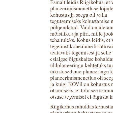
Esmalt leidis Riigikohus, et 
planeerimismenetluse lõpule
kohustus ja seega oli valla
tegutsemiseks kohustamise 
põhjendatud. Vald on ületa
mõistliku aja piiri, mille jo
teha tuleks. Kohus leidis, et
tegemist kõnealune kohtuvai
teatavaks tegemisest ja selle
esialgse õiguskaitse kohaldam
üldplaneeringu kehtetuks tun
takistused uue planeeringu k
planeerimismenetlus oli seeg
ja kuigi KOVil on kohustus 
otsimiseks, ei tohi see toimu
otsuse tegemisel ei õigusta k
Riigikohus rahuldas kohusta
planeeringu kehtestamise osa