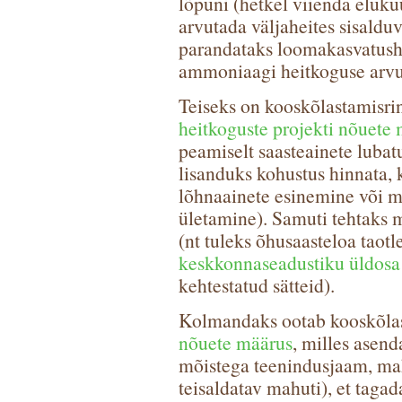
lõpuni (hetkel viienda elukuu
arvutada väljaheites sisaldu
parandataks loomakasvatusho
ammoniaagi heitkoguse arvu
Teiseks on kooskõlastamisri
heitkoguste projekti nõuete
peamiselt saasteainete lubatu
lisanduks kohustus hinnata, 
lõhnaainete esinemine või m
ületamine). Samuti tehtaks m
(nt tuleks õhusaasteloa taot
keskkonnaseadustiku üldosa
kehtestatud sätteid).
Kolmandaks ootab kooskõla
nõuete määrus
, milles asen
mõistega teenindusjaam, mah
teisaldatav mahuti), et taga