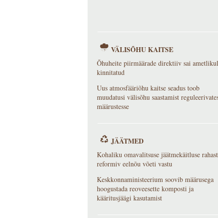
VÄLISÕHU KAITSE
Õhuheite piirmäärade direktiiv sai ametlikul
kinnitatud
Uus atmosfääriõhu kaitse seadus toob
muudatusi välisõhu saastamist reguleerivate
määrustesse
JÄÄTMED
Kohaliku omavalitsuse jäätmekäitluse rahast
reformiv eelnõu võeti vastu
Keskkonnaministeerium soovib määrusega
hoogustada reoveesette komposti ja
kääritusjäägi kasutamist