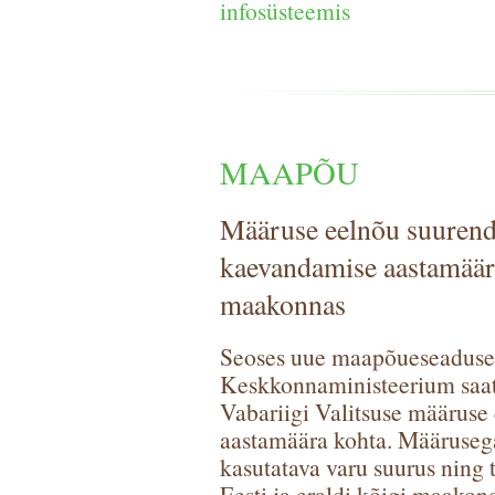
infosüsteemis
MAAPÕU
Määruse eelnõu suurend
kaevandamise aastamäär
maakonnas
Seoses uue maapõueseaduse j
Keskkonnaministeerium saat
Vabariigi Valitsuse määruse
aastamäära kohta. Määrusega s
kasutatava varu suurus ning
Eesti ja eraldi kõigi maako