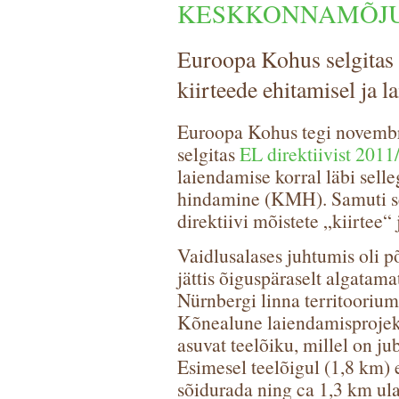
KESKKONNAMÕJU
Euroopa Kohus selgita
kiirteede ehitamisel ja 
Euroopa Kohus tegi novembri
selgitas
EL direktiivist 2011
laiendamise korral läbi sel
hindamine (KMH). Samuti se
direktiivi mõistete „kiirtee“
Vaidlusalases juhtumis oli p
jättis õiguspäraselt algatam
Nürnbergi linna territoorium
Kõnealune laiendamisprojek
asuvat teelõiku, millel on j
Esimesel teelõigul (1,8 km) 
sõidurada ning ca 1,3 km ula