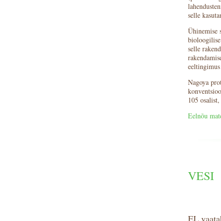
lahendusten
selle kasuta
Ühinemise se
bioloogilis
selle raken
rakendamise
eeltingimus
Nagoya prot
konventsioo
105 osalist,
Eelnõu mate
VESI
EL vaatab