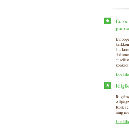
Euroop
juurde
Euroopa
keskkonn
kas kom
dokument
et selli
konkree
Loe läh
Riigi
Riigiko
Alljärgn
Kõik eel
ning muu
Loe läh