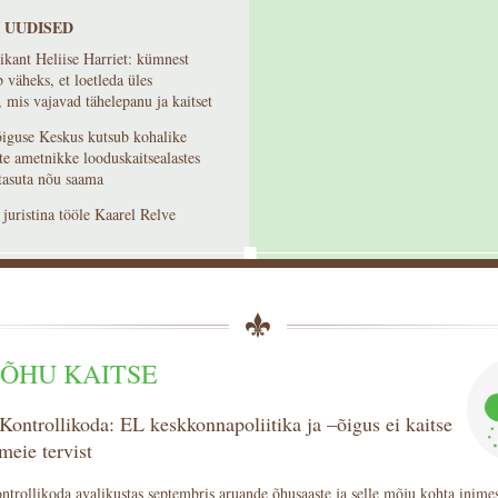
 UUDISED
kant Heliise Harriet: kümnest
 väheks, et loetleda üles
 mis vajavad tähelepanu ja kaitset
iguse Keskus kutsub kohalike
te ametnikke looduskaitsealastes
tasuta nõu saama
juristina tööle Kaarel Relve
SÕHU KAITSE
ontrollikoda: EL keskkonnapoliitika ja –õigus ei kaitse
 meie tervist
trollikoda avalikustas septembris aruande õhusaaste ja selle mõju kohta inimest