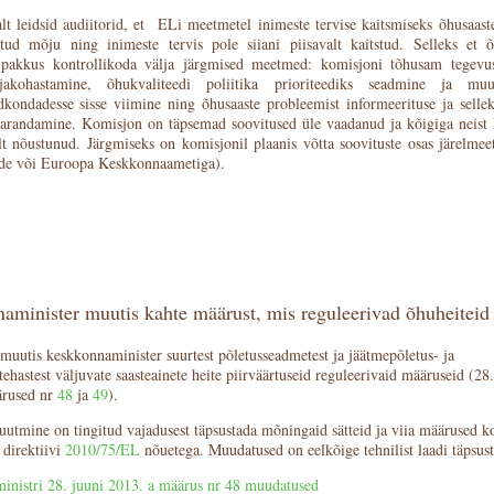
t leidsid audiitorid, et ELi meetmetel inimeste tervise kaitsmiseks õhusaaste
ud mõju ning inimeste tervis pole siiani piisavalt kaitstud. Selleks et õ
 pakkus kontrollikoda välja järgmised meetmed: komisjoni tõhusam tegevus,
jakohastamine, õhukvaliteedi poliitika prioriteediks seadmine ja mu
ldkondadesse sisse viimine ning õhusaaste probleemist informeerituse ja selle
parandamine. Komisjon on täpsemad soovitused üle vaadanud ja kõigiga neist k
ult nõustunud. Järgmiseks on komisjonil plaanis võtta soovituste osas järelme
ide või Euroopa Keskkonnaametiga).
aminister muutis kahte määrust, mis reguleerivad õhuheiteid
muutis keskkonnaminister suurtest põletusseadmetest ja jäätmepõletus- ja
ehastest väljuvate saasteainete heite piirväärtuseid reguleerivaid määruseid (28.
ärused nr
48
ja
49
).
utmine on tingitud vajadusest täpsustada mõningaid sätteid ja viia määrused 
 direktiivi
2010/75/EL
nõuetega. Muudatused on eelkõige tehnilist laadi täpsust
nistri 28. juuni 2013. a määrus nr 48 muudatused