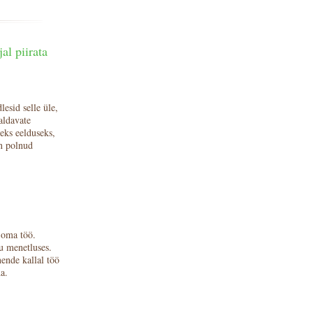
l piirata
esid selle üle,
aldavate
eks eelduseks,
on polnud
 oma töö.
u menetluses.
ende kallal töö
a.