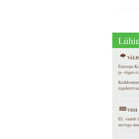
Lühiu
VÄLI
Euroopa Kon
ja –õigus ei
Keskkonnami
reguleeriva
VESI
EL vaatab ü
survega mer