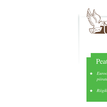
Pea
Euroo
piira
Riigi