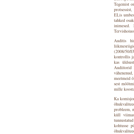
Tegemist on
protsessist
ELis umbes 
tahked osak
inimesed.
Tervishoiuo
Auditis hi
liikmesr
(2008/50/E
kontrollis j
kas üldsus
Audiitorid 
vähenenud, 
meetmeid õh
sest mõõtmi
mille koost
Ka komisjon
õhukvalitee
probleem, m
küll viima
tunnustatud
kohtusse p
õhukvalitee