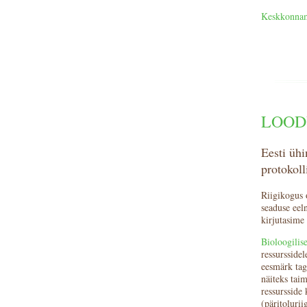
Keskkonnami
LOOD
Eesti üh
protokoll
Riigikogus 
seaduse eel
kirjutasime
Bioloogilis
ressurssidel
eesmärk taga
näiteks taim
ressursside 
(päritoluri