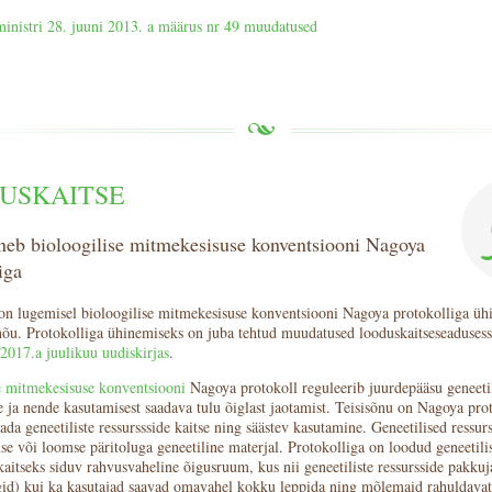
nistri 28. juuni 2013. a määrus nr 49 muudatused
USKAITSE
ineb bioloogilise mitmekesisuse konventsiooni Nagoya
iga
on lugemisel bioloogilise mitmekesisuse konventsiooni Nagoya protokolliga üh
nõu. Protokolliga ühinemiseks on juba tehtud muudatused looduskaitseseadusesse
2017.a juulikuu uudiskirjas
.
e mitmekesisuse konventsiooni
Nagoya protokoll reguleerib juurdepääsu geneetil
e ja nende kasutamisest saadava tulu õiglast jaotamist. Teisisõnu on Nagoya prot
da geneetiliste ressurssside kaitse ning säästev kasutamine. Geneetilised ressur
se või loomse päritoluga geneetiline materjal. Protokolliga on loodud geneetili
kaitseks siduv rahvusvaheline õigusruum, kus nii geneetiliste ressursside pakkuj
igid) kui ka kasutajad saavad omavahel kokku leppida ning mõlemaid rahuldavat