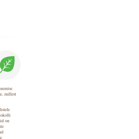
inemise
, millest
istele
okolli
sid on
ste
ad
e