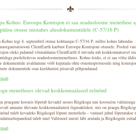
a Kohus: Euroopa Komisjon ei saa seadusloome menetluse aja
pääsu otsuse mistahes alusdokumentidele (C-57/16 P)
 Kohus tegi 4. septembril otsuse kohtuasjas C-57/16 P, milles kohus lahendas
aorganisatsiooni ClientEarth kaebust Euroopa Komisjoni otsusele. Pooled vaidl
isjon oleks pidanud võimaldama ClientEarth’il tutvuda mh keskkonnateavet sis
idega pooleliolevas seadusloomemenetluses. Kohus leidis, et ei saa võtta üldis
ste dokumentide avaldamine võib kujutada ohtu otsustusprotsessile ning komisj
tsete dokumentide osas keeldumist piisavalt põhjendanud.
emalt
kogu menetluses olevad keskkonnaalased eelnõud
gu praegune kooseis lõpetab kevadel seoses Riigikogu uue koosseisu valimisega
evalt anname ülevaate keskkonnaalastest õigusaktidest, mis on praegu Riigikog
nõud tuleb kevadeks Riigikogul lõpuni menetleda – vastasel juhul lõpetatakse n
datusettepanekud tuleb uuel Valitsusel uuesti läbi arutada ja Riigikogule esitad
emalt