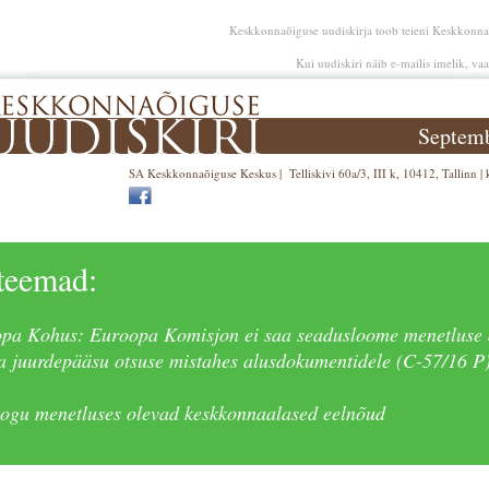
Keskkonnaõiguse uudiskirja toob teieni Keskkonn
Kui uudiskiri näib e-mailis imelik, va
Septem
SA Keskkonnaõiguse Keskus | Telliskivi 60a/3, III k, 10412, Tallinn |
teemad:
pa Kohus: Euroopa Komisjon ei saa seadusloome menetluse 
ta juurdepääsu otsuse mistahes alusdokumentidele (C-57/16 P
kogu menetluses olevad keskkonnaalased eelnõud