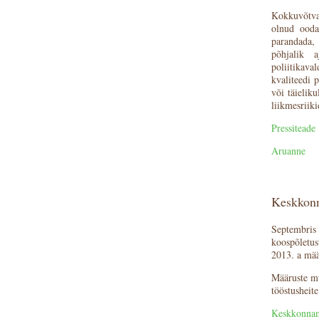
Kokkuvõtval
olnud oodat
parandada,
põhjalik a
poliitikava
kvaliteedi 
või täielik
liikmesriik
Pressiteade
Aruanne
Keskkonn
Septembris 
koospõletust
2013. a mä
Määruste mu
tööstusheite
Keskkonnami