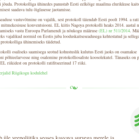
i jõuda. Protokolliga ühinedes panustab Eesti eelkõige maailma elurikkuse kaits
misest saadava tulu õiglasesse jaotamisse.
aduse vastuvõtmine on vajalik, sest protokoll täiendab Eesti poolt 1994. a ratif
e mitmekesisuse konventsiooni. EL kiitis Nagoya protokolli heaks 2014. aastal n
damiseks vastu Euroopa Parlamendi ja nõukogu määruse
(EL) nr 511/2014
. Mä
ks vajalikud normid on Eestis juba looduskaitseseadusega kehtestatud ja selleg
 protokolliga ühinemiseks täidetud.
okolli osaliseks saamisega seotud kohustuslik kulutus Eesti jaoks on osamakse
ni põhieelarvesse ning osalemine protokolliosaliste koosolekutel. Tänaseks on p
 EL riikidest on protokolli ratifitseerinud 17 riiki.
rjalid Riigikogu kodulehel
 üle veepoliitika seoses kasvava survega merele ja