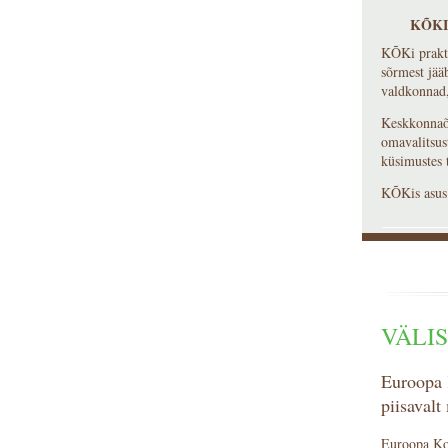
KÕKI
KÕKi prakti
sõrmest jääb
valdkonnad,
Keskkonnaõ
omavalitsus
küsimustes 
KÕKis asus 
VÄLI
Euroopa K
piisavalt
Euroopa Kon