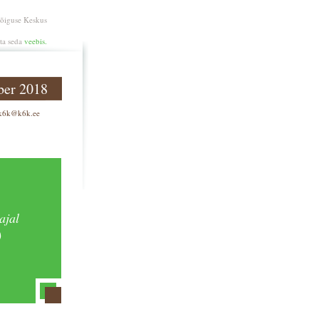
aõiguse Keskus
ata seda
veebis.
ber 2018
k6k@k6k.ee
ajal
)