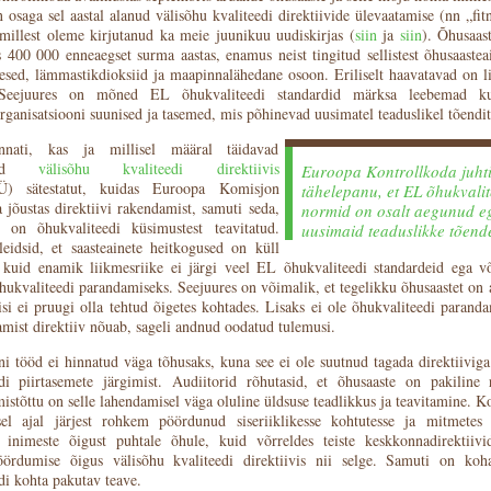
 osaga sel aastal alanud välisõhu kvaliteedi direktiivide ülevaatamise (nn „fit
, millest oleme kirjutanud ka meie juunikuu uudiskirjas (
siin
ja
siin
). Õhusaas
400 000 enneaegset surma aastas, enamus neist tingitud sellistest õhusaastea
esed, lämmastikdioksiid ja maapinnalähedane osoon. Eriliselt haavatavad on l
 Seejuures on mõned EL õhukvaliteedi standardid märksa leebemad k
rganisatsiooni suunised ja tasemed, mis põhinevad uusimatel teaduslikel tõendit
nnati, kas ja millisel määral täidavad
iigid
välisõhu kvaliteedi direktiivis
Euroopa Kontrollkoda juhti
Ü) sätestatut, kuidas Euroopa Komisjon
tähelepanu, et EL õhukvalit
a jõustas direktiivi rakendamist, samuti seda,
normid on osalt aegunud e
t on õhukvaliteedi küsimustest teavitatud.
uusimaid teaduslikke tõend
leidsid, et saasteainete heitkogused on küll
kuid enamik liikmesriike ei järgi veel EL õhukvaliteedi standardeid ega võ
ukvaliteedi parandamiseks. Seejuures on võimalik, et tegelikku õhusaastet on 
si ei pruugi olla tehtud õigetes kohtades. Lisaks ei ole õhukvaliteedi parand
amist direktiiv nõuab, sageli andnud oodatud tulemusi.
i tööd ei hinnatud väga tõhusaks, kuna see ei ole suutnud tagada direktiiviga
di piirtasemete järgimist. Audiitorid rõhutasid, et õhusaaste on pakiline 
istõttu on selle lahendamisel väga oluline üldsuse teadlikkus ja teavitamine. 
sel ajal järjest rohkem pöördunud siseriiklikesse kohtutesse ja mitmetes 
 inimeste õigust puhtale õhule, kuid võrreldes teiste keskkonnadirektiivi
öördumise õigus välisõhu kvaliteedi direktiivis nii selge. Samuti on koha
di kohta pakutav teave.