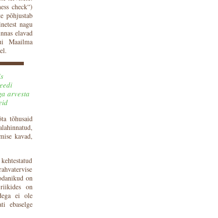
ness check“)
te põhjustab
inetest nagu
innas elavad
ui Maailma
el.
s
eedi
ga arvesta
eid
ta tõhusaid
alahinnatud,
amise kavad,
 kehtestatud
rahvatervise
Kodanikud on
riikides on
dega ei ole
ti ebaselge