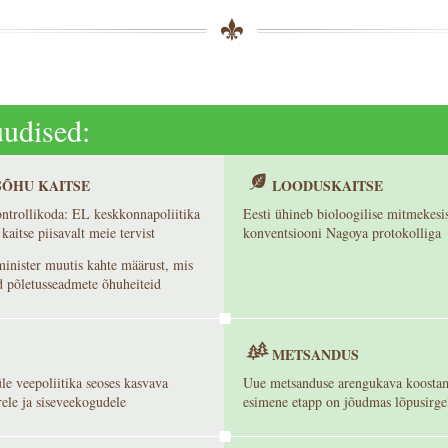
udised:
SÕHU KAITSE
LOODUSKAITSE
trollikoda: EL keskkonnapoliitika
Eesti ühineb bioloogilise mitmekesi
 kaitse piisavalt meie tervist
konventsiooni Nagoya protokolliga
nister muutis kahte määrust, mis
d põletusseadmete õhuheiteid
METSANDUS
le veepoliitika seoses kasvava
Uue metsanduse arengukava koosta
ele ja siseveekogudele
esimene etapp on jõudmas lõpusirge