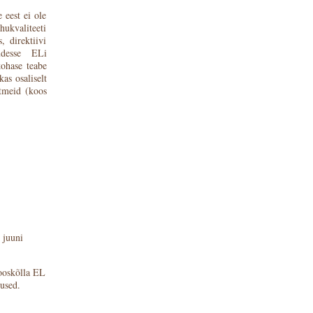
 eest ei ole
hukvaliteeti
 direktiivi
udesse ELi
kohase teabe
as osaliselt
etmeid (koos
 juuni
kooskõlla EL
used.