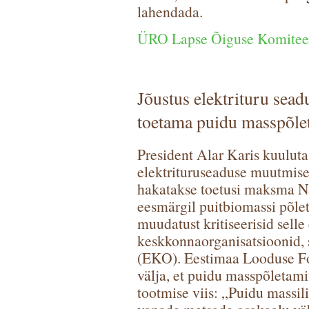
lahendada.
ÜRO Lapse Õiguse Komitee 
Jõustus elektrituru sea
toetama puidu masspõlet
President Alar Karis kuulutas
elektrituruseaduse muutmise
hakatakse toetusi maksma Na
eesmärgil puitbiomassi põlet
muudatust kritiseerisid selle
keskkonnaorganisatsioonid,
(EKO). Eestimaa Looduse Fo
välja, et puidu masspõletami
tootmise viis: „Puidu massili