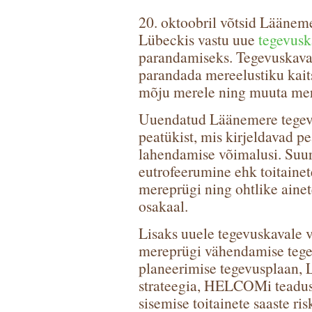
20. oktoobril võtsid Lääneme
Lübeckis vastu uue
tegevusk
parandamiseks. Tegevuskava
parandada mereelustiku kaits
mõju merele ning muuta mer
Uuendatud Läänemere tegevu
peatükist, mis kirjeldavad p
lahendamise võimalusi. Suu
eutrofeerumine ehk toitainet
mereprügi ning ohtlike ainet
osakaal.
Lisaks uuele tegevuskavale 
mereprügi vähendamise tege
planeerimise tegevusplaan, 
strateegia, HELCOMi teadus
sisemise toitainete saaste r