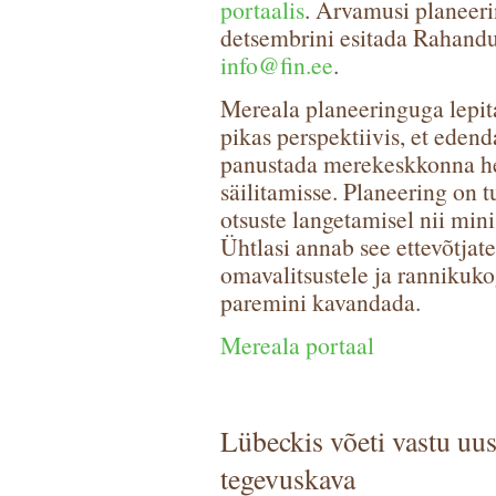
portaalis
. Arvamusi planeeri
detsembrini esitada Rahandus
info@fin.ee
.
Mereala planeeringuga lepit
pikas perspektiivis, et ede
panustada merekeskkonna he
säilitamisse. Planeering on 
otsuste langetamisel nii mini
Ühtlasi annab see ettevõtjatel
omavalitsustele ja ranniku
paremini kavandada.
Mereala portaal
Lübeckis võeti vastu uu
tegevuskava