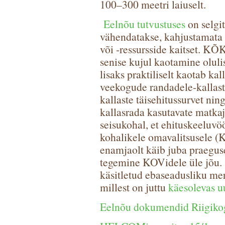
100–300 meetri laiuselt.
Eelnõu tutvustuses
on selgit
vähendatakse, kahjustamata s
või -ressursside kaitset. KÕ
senise kujul kaotamine olulis
lisaks praktiliselt kaotab ka
veekogude randadele-kallast
kallaste täisehitussurvet n
kallasrada kasutavate matka
seisukohal, et ehituskeeluv
kohalikele omavalitsusele (
enamjaolt käib juba praeguse
tegemine KOVidele üle jõu. S
käsitletud ebaseadusliku mer
millest on juttu
käesolevas u
Eelnõu dokumendid Riigikog