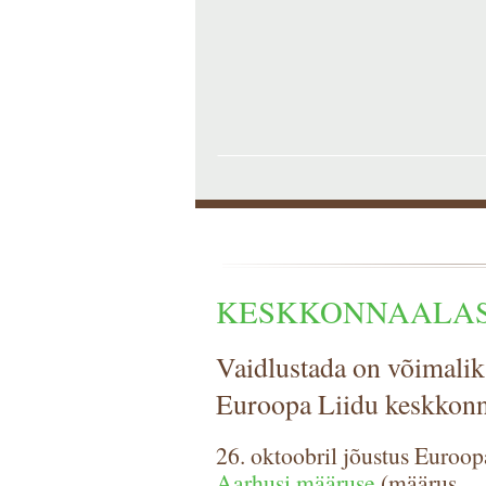
KESKKONNAALAS
Vaidlustada on võimalik
Euroopa Liidu keskkonn
26. oktoobril jõustus Euroop
Aarhusi määruse
(määrus