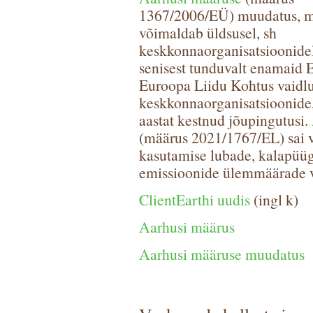
1367/2006/EÜ) muudatus, m
võimaldab üldsusel, sh
keskkonnaorganisatsioonide
senisest tunduvalt enamaid E
Euroopa Liidu Kohtus vaidlus
keskkonnaorganisatsioonide
aastat kestnud jõupingutusi.
(määrus 2021/1767/EL) sai v
kasutamise lubade, kalapüüg
emissioonide ülemmäärade v
ClientEarthi uudis
(ingl k)
Aarhusi määrus
Aarhusi määruse muudatus