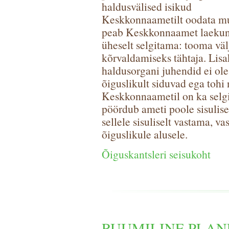
haldusvälised isikud
Keskkonnaametilt oodata mu
peab Keskkonnaamet laekunu
üheselt selgitama: tooma vä
kõrvaldamiseks tähtaja. Lisa
haldusorgani juhendid ei ole 
õiguslikult siduvad ega tohi 
Keskkonnaametil on ka selgi
pöördub ameti poole sisuli
sellele sisuliselt vastama, vas
õiguslikule alusele.
Õiguskantsleri seisukoht
RUUMILINE PLAN