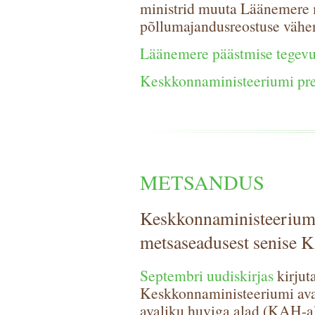
ministrid muuta Läänemere 
põllumajandusreostuse vähe
Läänemere päästmise tegev
Keskkonnaministeeriumi pre
METSANDUS
Keskkonnaministeerium
metsaseadusest senise K
Septembri uudiskirjas
kirjut
Keskkonnaministeeriumi aval
avaliku huviga alad (KAH-al