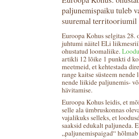
paljunemispaiku tuleb va
suuremal territooriumil
Euroopa Kohus selgitas 28. o
juhtumi näitel ELi liikmesrii
ohustatud loomaliike.
Loodus
artikli 12 lõike 1 punkti d k
meetmeid, et kehtestada direk
range kaitse süsteem nende lo
nende liikide paljunemis- v
hävitamise.
Euroopa Kohus leidis, et mõ
selle ala ümbruskonnas oleva
vajalikuks selleks, et loodus
saaksid edukalt paljuneda. E
„paljunemispaigad“ hõlmab 