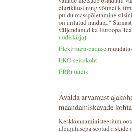
vanade metsade osakaalu v
elurikkust ning võimet klii
puidu masspõletamine süsini
on üritatud näidata.“ Sarnast
väljendanud ka Euroopa Tea
uudiskirja
)
Elektrituruseaduse
muudatus 
EKO seisukoht
ERRi uudis
Avalda arvamust ajakoha
maandamiskavade kohta
Keskkonnaministeerium oota
üleujutusega seotud riskide