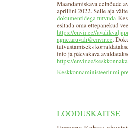
Maandamiskava eelnõude ava
aprillini 2022. Selle aja väl
dokumentidega tutvuda
Kesk
esitada oma ettepanekud ve
https://envir.ee//avalikvalja
agne.aruvali@envir.ee
. Dok
tutvustamiseks korraldatakse
info ja päevakava avaldatak
https://envir.ee/keskkonnaka
Keskkonnaministeeriumi pre
LOODUSKAITSE
Euroopa Kohus: ohustatu