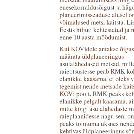
enesekorraldusõigust ja hägu
planeerimisseaduse alusel 
võimalused metsi kaitsta. Li
Eestis hiljuti kehtestatud ja
enne 10 aasta möödumist.
Kui KOVidele antakse õigus
määrata üldplaneeringus
asulalähedased metsad, mill
raieotsustesse peab RMK ko
elanikke kaasama, ei oleks v
tegemist nende metsade kai
KOVi poolt. RMK peaks koh
elanikke pelgalt kaasama, ai
mitte kõigi asulalähedaste 
raieplaanidesse nagu seni o
peaks toimuma üksnes nende
kehtivas üldplaneeringus sõn