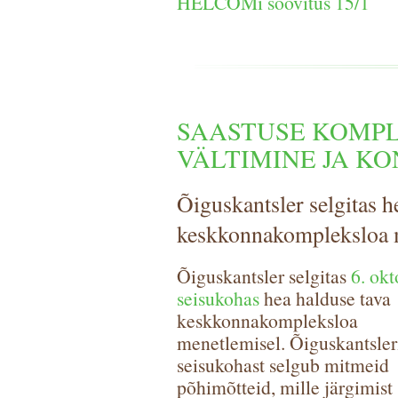
HELCOMi soovitus 15/1
SAASTUSE KOMP
VÄLTIMINE JA K
Õiguskantsler selgitas 
keskkonnakompleksloa 
Õiguskantsler selgitas
6. okt
seisukohas
hea halduse tava
keskkonnakompleksloa
menetlemisel. Õiguskantsler
seisukohast selgub mitmeid
põhimõtteid, mille järgimist