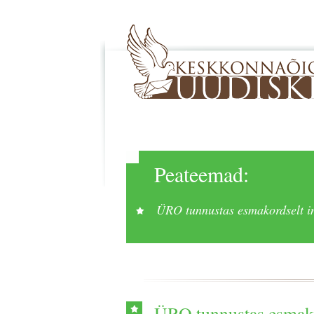
Peateemad:
ÜRO tunnustas esmakordselt in
ÜRO tunnustas esmako