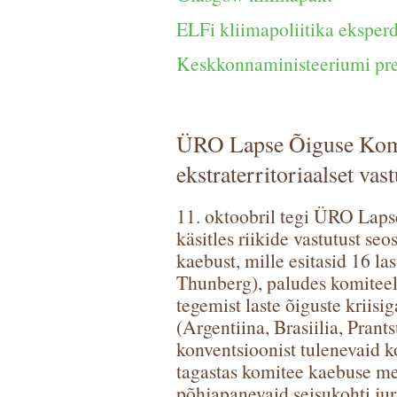
ELFi kliimapoliitika eksper
Keskkonnaministeeriumi pre
ÜRO Lapse Õiguse Komit
ekstraterritoriaalset va
11. oktoobril tegi ÜRO Lap
käsitles riikide vastutust s
kaebust, mille esitasid 16 las
Thunberg), paludes komiteel
tegemist laste õiguste kriisig
(Argentiina, Brasiilia, Pran
konventsioonist tulenevaid 
tagastas komitee kaebuse men
põhjapanevaid seisukohti jur