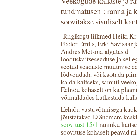
Veekogude kallaste ja 
tundmatuseni: ranna ja 
soovitakse sisuliselt kao
Riigikogu liikmed Heiki Kr
Peeter Ernits, Erki Savisaar j
Andres Metsoja algatasid
looduskaitseseaduse ja selle
seotud seaduste muutmise ee
lõdvendada või kaotada piir
kalda kaitseks, samuti veeko
Eelnõu kohaselt on ka plaani
võimaldades katkestada kall
Eelnõu vastuvõtmisega kaoks 
jõustatakse Läänemere kes
soovitust 15/1
ranniku kaitse
soovituse kohaselt peavad ri