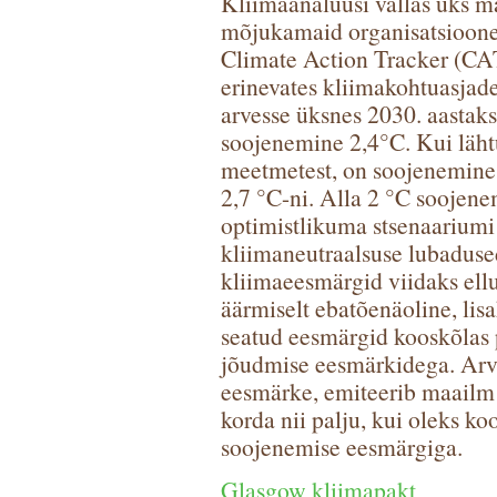
Kliimaanalüüsi vallas üks 
mõjukamaid organisatsioon
Climate Action Tracker (CAT
erinevates kliimakohtuasja
arvesse üksnes 2030. aastaks
soojenemine 2,4°C. Kui lähtu
meetmetest, on soojenemine 
2,7 °C-ni. Alla 2 °C soojene
optimistlikuma stsenaariumi 
kliimaneutraalsuse lubadused
kliimaeesmärgid viidaks ell
äärmiselt ebatõenäoline, lis
seatud eesmärgid kooskõlas p
jõudmise eesmärkidega. Arve
eesmärke, emiteerib maailm 
korda nii palju, kui oleks ko
soojenemise eesmärgiga.
Glasgow kliimapakt