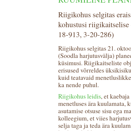
Riigikohus selgitas erais
kohustusi riigikaitselise
18-913, 3-20-286)
Riigikohus selgitas 21. oktoob
(Soodla harjutusvälja) plan
küsimusi. Riigikaitseliste o
erisused võrreldes üksikisik
kuid teatavaid menetluslikke 
ka nende puhul.
Riigikohus leidis
, et kaebaja
menetluses ära kuulamata, k
asutamise otsuse sisu ega mat
kolleegium, et viies harjutu
selja taga ja teda ära kuulam