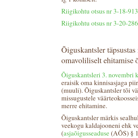
Riigikohtu otsus nr 3-18-913
Riigikohtu otsus nr 3-20-286
Õiguskantsler täpsustas 
omavoliliselt ehitamise 
Õiguskantsleri 3. novembri k
eraisik oma kinnisasjaga pii
(muuli). Õiguskantsler tõi vä
missugustele väärteokoossei
merre ehitamine.
Õiguskantsler märkis sealhu
veekogu kaldajooneni ehk ve
(
asjaõigusseaduse
(AÕS) § 13