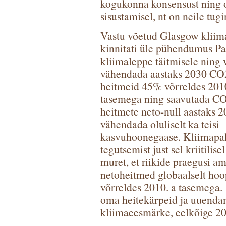
kogukonna konsensust ning o
sisustamisel, nt on neile tug
Vastu võetud Glasgow kliim
kinnitati üle pühendumus Par
kliimaleppe täitmisele ning 
vähendada aastaks 2030 CO
heitmeid 45% võrreldes 2010
tasemega ning saavutada C
heitmete neto-null aastaks 2
vähendada oluliselt ka teisi
kasvuhoonegaase. Kliimapakt
tegutsemist just sel kriitili
muret, et riikide praegusi 
netoheitmed globaalselt ho
võrreldes 2010. a tasemega.
oma heitekärpeid ja uuendam
kliimaeesmärke, eelkõige 20