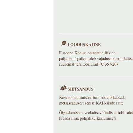
LOODUSKAITSE
Euroopa Kohus: ohustatud liikide
paljunemispaiku tuleb vajaduse korral kaitst
suuremal territooriumil (C 357/20)
METSANDUS
Keskkonnaministeerium soovib kaotada
metsaseadusest senise KAH-alade sätte
Õiguskantsler: veekaitsevööndis ei tohi raiet
lubada ilma põhjaliku kaalumiseta