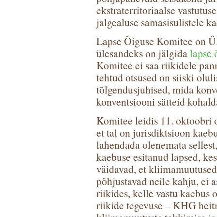
ekstraterritoriaalse vastutus
jalgealuse samasisulistele ka
Lapse Õiguse Komitee on ÜR
ülesandeks on jälgida
lapse 
Komitee ei saa riikidele pan
tehtud otsused on siiski olu
tõlgendusjuhised, mida konve
konventsiooni sätteid kohald
Komitee leidis 11. oktoobri 
et tal on jurisdiktsioon kaebu
lahendada olenemata sellest,
kaebuse esitanud lapsed, kes
väidavad, et kliimamuutused
põhjustavad neile kahju, ei a
riikides, kelle vastu kaebus 
riikide tegevuse – KHG heit