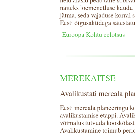
näiteks loemenetluse kaudu l
jätma, seda vajaduse korral 
Eesti õigusaktidega sätestatu
Euroopa Kohtu eelotsus
MEREKAITSE
Avalikustati mereala pl
Eesti mereala planeeringu k
avalikustamise etappi. Avali
võimalus tutvuda kooskõlast
Avalikustamine toimub peri