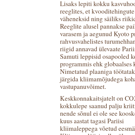
Lisaks lepiti kokku kasvuh
reeglites, et kvooditehingute
väheneksid ning säiliks rii
Reeglite alusel pannakse pa
varasem ja aegunud Kyoto p
rahvusvahelistes turumehhani
riigid annavad ülevaate Pari
Samuti leppisid osapooled
programmis ehk globaalses 
Nimetatud plaaniga töötatak
järgida kliimamõjudega koha
vastupanuvõimet.
Keskkonnakaitsjatelt on CO
kokkulepe saanud palju kriit
nende sõnul ei ole see koosk
kuus aastat tagasi Pariisi
kliimaleppega võetud eesmä