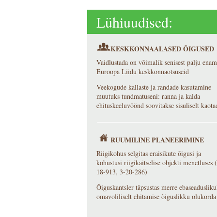
Lühiuudised:
KESKKONNAALASED ÕIGUSED
Vaidlustada on võimalik senisest palju enam
Euroopa Liidu keskkonnaotsuseid
Veekogude kallaste ja randade kasutamine
muutuks tundmatuseni: ranna ja kalda
ehituskeeluvöönd soovitakse sisuliselt kaota
RUUMILINE PLANEERIMINE
Riigikohus selgitas eraisikute õigusi ja
kohustusi riigikaitselise objekti menetluses 
18-913, 3-20-286)
Õiguskantsler täpsustas merre ebaseaduslikul
omavoliliselt ehitamise õiguslikku olukorda