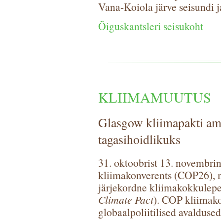
Vana-Koiola järve seisundi ja
Õiguskantsleri seisukoht
KLIIMAMUUTUS
Glasgow kliimapakti amb
tagasihoidlikuks
31. oktoobrist 13. novembri
kliimakonverents (COP26), mi
järjekordne kliimakokkulep
Climate Pact
). COP kliimak
globaalpoliitilised avalduse