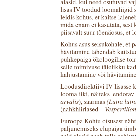
alasid, kui need osutuvad vaj
lisas IV toodud loomaliigid 
leidis kohus, et kaitse laie
mida enam ei kasutata, sest 
piisavalt suur tõenäosus, et 
Kohus asus seisukohale, et 
hävitamine tähendab kaitstu
puhkepaiga ökoloogilise toim
selle toimivuse täielikku kad
kahjustamine või hävitamine 
Loodusdirektiivi IV lisasse 
loomaliiki, näiteks lendorav
arvalis
), saarmas
(Lutra lutr
(nahkhiirlased –
Vespertilio
Euroopa Kohtu otsusest nähtu
paljunemiseks elupaiga ümbru
neid alasid peab talle sobiv