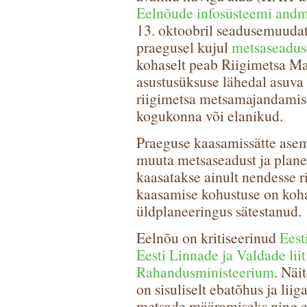
Eelnõude infosüsteemi andm
13. oktoobril seadusemuudat
praegusel kujul
metsaseadus
kohaselt peab Riigimetsa 
asustusüksuse lähedal asuv
riigimetsa metsamajandamis
kogukonna või elanikud.
Praeguse kaasamissätte ase
muuta metsaseadust ja plane
kaasatakse ainult nendesse r
kaasamise kohustuse on koha
üldplaneeringus sätestanud.
Eelnõu on kritiseerinud
Eest
Eesti Linnade ja Valdade liit
Rahandusministeerium
. Näi
on sisuliselt ebatõhus ja lii
metsade määramiseks ning e