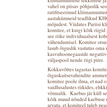
kliimamuutuste tekkimise ja
vahel on piisav põhjuslik seo
ratifitseerinud kliimamuutu
aastakümneid teadlikud KHG
mõjudest. Viidates Pariisi kl
komitee, et kuigi kõik riigi
see riike individuaalsest ko
vähendamisel. Komitee otsuse 
lasub õiguslik vastutus oma r
kasvuhoonegaaside negatiivs
väljaspool nende riigi piire.
Kokkuvõttes tagastas komite
õiguskaitsevahendite ammen
komitee poole ilma, et nad o
vaidlusalustes riikides, ehkki
võimalik. Kaebus jäi küll s
kõik muud nõuded kaebuse m
arvata, et komiteel tuleb pea