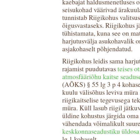
kaebajat haldusmenetluses ob
seisukohad väärivad ärakuula
tunnistab Riigikohus valitsu
õigusvastaseks. Riigikohus jä
tühistamata, kuna see on mat
harjutusvälja asukohavalik o
asjakohaselt põhjendatud.
Riigikohus leidis sama harju
rajamist puudutavas
teises o
atmosfääriõhu kaitse seadus
(AÕKS) § 55 lg 3 p 4 kohasel
kuulu välisõhus leviva müra
riigikaitselise tegevusega te
müra. Küll lasub riigil jätkuv
üldine kohustus järgida oma 
vähendada võimalikult suure
keskkonnaseadustiku üldosa
lg 1 kohaselt.