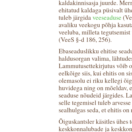
kaldakinnisasja juurde. Mer
ehitatud kaldaga püsivalt ühe
tuleb järgida
veeseaduse
(Vee
avaliku veekogu põhja kasut
veeluba, milleta tegutsemist
(VeeS §-d 186, 256).
Ebaseaduslikku ehitise sead
haldusorgan valima, lähtude
Lammutusettekirjutus võib o
eelkõige siis, kui ehitis on si
olemasolu ei riku kellegi õig
huvidega ning on mõeldav, e
seaduse nõudeid järgides. La
selle tegemisel tuleb arvesse 
sealhulgas seda, et ehitis on
Õiguskantsler käsitles ühes t
keskkonnalubade ja keskkonn