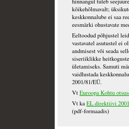
hinnangul tuleb seejuur
kõikehõlmavalt; üksikute
keskkonnalube ei saa ree
eesmärki ohustavate me
Eeltoodud põhjustel lei
vastavatel asutustel ei 
andmisest või seada sell
siseriiklikke heitkogust
ületamiseks. Samuti märk
vaidlustada keskkonnalub
2001/81/EÜ.
Vt
Euroopa Kohtu otsuse
Vt ka
EL direktiivi 200
(pdf-formaadis)