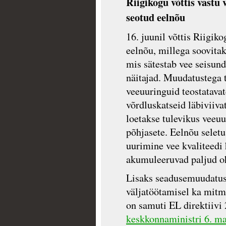
Riigikogu võttis vastu 
seotud eelnõu
16. juunil võttis Riigi
eelnõu, millega soovitak
mis sätestab vee seisund
näitajad. Muudatustega 
veeuuringuid teostatavat
võrdluskatseid läbiviivat
loetakse tulevikus veeuu
põhjasete. Eelnõu seletu
uurimine vee kvaliteedi 
akumuleeruvad paljud oh
Lisaks seadusemuudatus
väljatöötamisel ka mitm
on samuti EL direktiivi
keskkonnaministri 6. ma