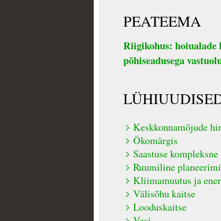
PEATEEMA
Riigikohus: hoiualade 
põhiseadusega vastuol
LÜHIUUDISE
Keskkonnamõjude hi
Ökomärgis
Saastuse kompleksne v
Ruumiline planeerim
Kliimamuutus ja ener
Välisõhu kaitse
Looduskaitse
Vesi