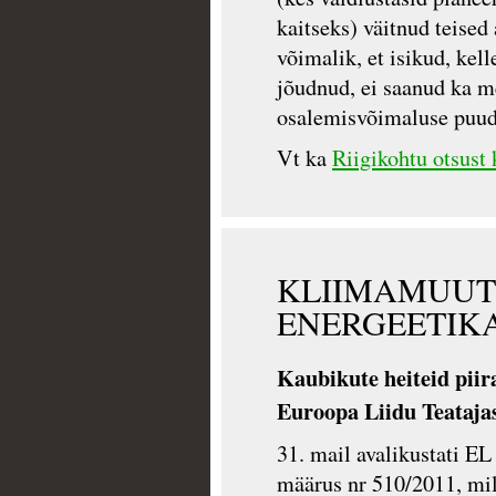
kaitseks) väitnud teised
võimalik, et isikud, kel
jõudnud, ei saanud ka m
osalemisvõimaluse puud
Vt ka
Riigikohtu otsust
KLIIMAMUUT
ENERGEETIK
Kaubikute heiteid piir
Euroopa Liidu Teataja
31. mail avalikustati E
määrus nr 510/2011, mil