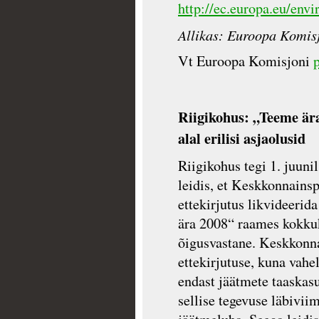
http://ec.europa.eu/env
Allikas: Euroopa Komis
Vt Euroopa Komisjoni
Riigikohus: „Teeme är
alal erilisi asjaolusid
Riigikohus tegi 1. juuni
leidis, et Keskkonnains
ettekirjutus likvideeri
ära 2008“ raames kokku
õigusvastane. Keskkonn
ettekirjutuse, kuna vah
endast jäätmete taaskasu
sellise tegevuse läbivi