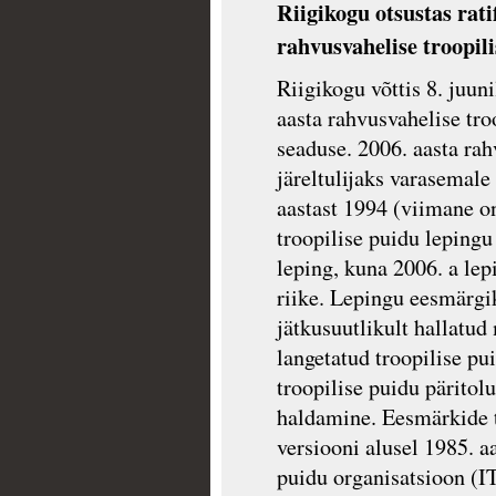
Riigikogu otsustas rati
rahvusvahelise troopil
Riigikogu võttis 8. juun
aasta rahvusvahelise tro
seaduse. 2006. aasta rah
järeltulijaks varasemal
aastast 1994 (viimane o
troopilise puidu lepingu
leping, kuna 2006. a lep
riike. Lepingu eesmärgi
jätkusuutlikult hallatud
langetatud troopilise p
troopilise puidu pärito
haldamine. Eesmärkide t
versiooni alusel 1985. a
puidu organisatsioon (I