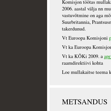
Komisjon töötas mullaka
2006. aastal välja nn mu
vastuvõtmine on aga mõn
Suurbritannia, Prantsusm
takerdunud.
Vt Euroopa Komisjoni
Vt ka Euroopa Komisjo
Vt ka KÕKi 2009. a
apr
raamdirektiivi kohta
Loe mullakaitse teema 
METSANDUS