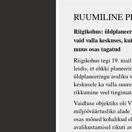
RUUMILINE 
Riigikohus: üldplaneer
vaid valla keskuses, k
muus osas tagatud
Riigikohus tegi 19. mail
leidis, et ehkki planee
üldplaneeringu avaliku v
keskusele ka valla suure
rikkumine veel tingimat
Vaidluse objektiks oli 
miljööväärtuslike alade
osas mõned kohalikud el
avalikustamisel rikuti 