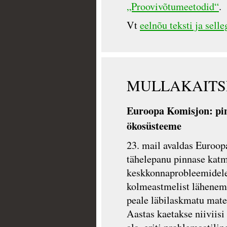
„Proovivõtumeetodid“
.
Vt
eelnõu teksti ja sell
MULLAKAITS
Euroopa Komisjon: pi
ökosüsteeme
23. mail avaldas Euroop
tähelepanu pinnase katm
keskkonnaprobleemidele 
kolmeastmelist lähenemi
peale läbilaskmatu mater
Aastas kaetakse niiviis