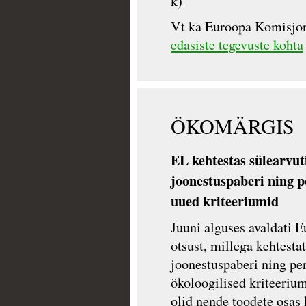
k)
Vt ka Euroopa Komisjo
edasiste tegevuste kohta
ÖKOMÄRGIS
EL kehtestas sülearvuti
joonestuspaberi ning 
uued kriteeriumid
Juuni alguses avaldati 
otsust, millega kehtestat
joonestuspaberi ning pe
ökoloogilised kriteeriu
olid nende toodete osas 