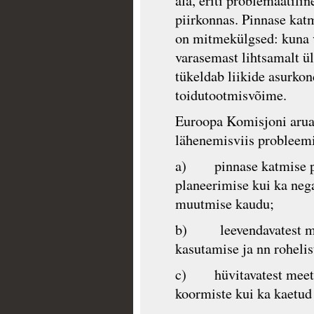
ala, eriti problemaatili
piirkonnas. Pinnase ka
on mitmekülgsed: kuna v
varasemast lihtsamalt ü
tükeldab liikide asurko
toidutootmisvõime.
Euroopa Komisjoni arua
lähenemisviis probleem
a) pinnase katmise pii
planeerimise kui ka neg
muutmise kaudu;
b) leevendavatest mee
kasutamise ja nn rohelis
c) hüvitavatest meetmet
koormiste kui ka kaetud