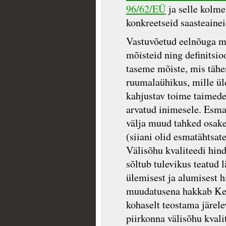
96/62/EÜ
ja selle kolme
konkreetseid saasteainei
Vastuvõetud eelnõuga m
mõisteid ning definitsioo
taseme mõiste, mis tähen
ruumalaühikus, mille ül
kahjustav toime taimede
arvatud inimesele. Esmat
välja muud tahked osak
(siiani olid esmatähtsat
Välisõhu kvaliteedi hin
sõltub tulevikus teatud l
ülemisest ja alumisest 
muudatusena hakkab Ke
kohaselt teostama järel
piirkonna välisõhu kval