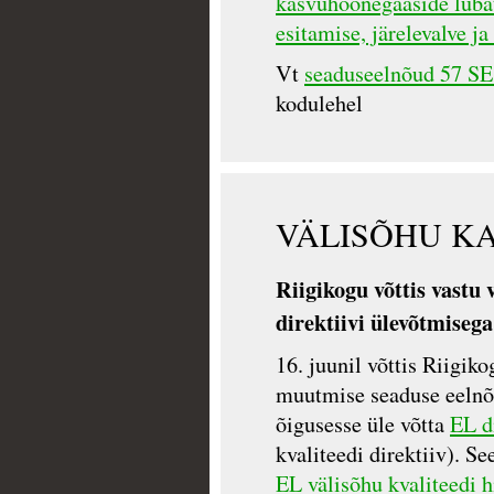
kasvuhoonegaaside luba
esitamise, järelevalve 
Vt
seaduseelnõud 57 SE 
kodulehel
VÄLISÕHU KA
Riigikogu võttis vastu 
direktiivi ülevõtmiseg
16. juunil võttis Riigi
muutmise seaduse eelnõu
õigusesse üle võtta
EL d
kvaliteedi direktiiv). S
EL välisõhu kvaliteedi h