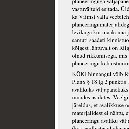
planeeringuga väljapanek
vastuväiteid esitada. Ül
ka Viimsi valla veebile
planeeringumaterjalidega
levikuga kui maakonna ja
samuti saadeti kinnistuo
kõigest lähtuvalt on Rii
olnud rikkumisega, mis 
planeeringu kehtestamine
KÕKi hinnangul võib Rii
PlanS § 18 lg 2 punktis
avalikuks väljapanekuks 
muudes asulates. Veelgi
järeldus, et avalikkuse o
materjalidest ei nähtu,
planeeringu avaliku välj
(kes vaidlustasid plane