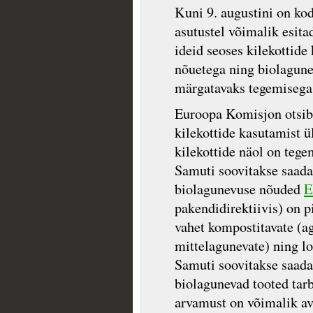
Kuni 9. augustini on kod
asutustel võimalik esit
ideid seoses kilekottid
nõuetega ning biolagune
märgatavaks tegemisega
Euroopa Komisjon otsib
kilekottide kasutamist 
kilekottide näol on tege
Samuti soovitakse saada
biolagunevuse nõuded
E
pakendidirektiivis) on pi
vahet kompostitavate (a
mittelagunevate) ning lo
Samuti soovitakse saada
biolagunevad tooted tar
arvamust on võimalik av