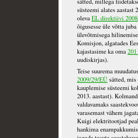
sätted, millega liideta
süsteemi alates aastast
oleva
EL direktiivi 200
õigusesse üle võtta juba
ülevõtmisega hilinemise
Komisjon, algatades Ees
kajastasime ka oma
2011
uudiskirjas).
Teise suurema muudatus
2009/29/EÜ
sätted, mis
kauplemise süsteemi ko
2013. aastast). Kolmand
valdavamaks saastekvoo
varasemast vähem jagatak
Kuigi elektritootjad pe
hankima enampakkumiste
jagada tasuta saastekvo