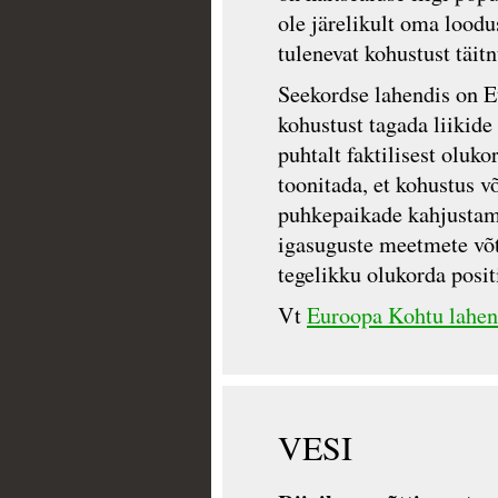
ole järelikult oma loodus
tulenevat kohustust täit
Seekordse lahendis on 
kohustust tagada liikide
puhtalt faktilisest oluk
toonitada, et kohustus 
puhkepaikade kahjustami
igasuguste meetmete võt
tegelikku olukorda posit
Vt
Euroopa Kohtu lahen
VESI