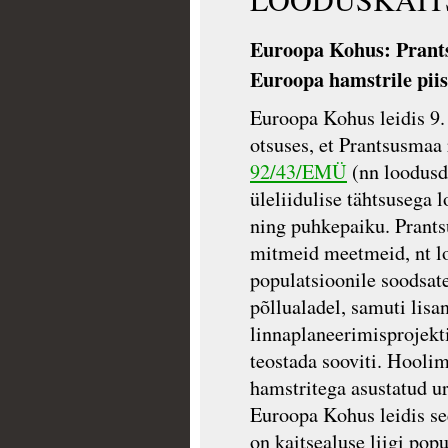
Euroopa Kohus: Prant
Euroopa hamstrile piis
Euroopa Kohus leidis 9.
otsuses, et Prantsusmaa
92/43/EMÜ
(nn loodusdi
üleliidulise tähtsusega
ning puhkepaiku. Prants
mitmeid meetmeid, nt lo
populatsioonile soodsat
põllualadel, samuti lisa
linnaplaneerimisprojekt
teostada sooviti. Hooli
hamstritega asustatud u
Euroopa Kohus leidis se
on kaitsealuse liigi po