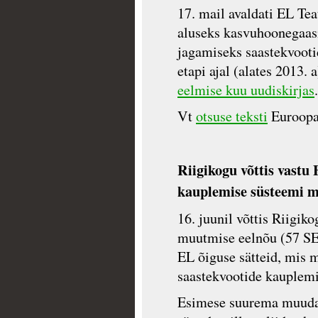
17. mail avaldati EL Te
aluseks kasvuhoonegaasi
jagamiseks saastekvoot
etapi ajal (alates 2013.
eelmise kuu uudiskirjas
Vt
otsuse teksti
Euroopa 
Riigikogu võttis vastu
kauplemise süsteemi 
16. juunil võttis Riigik
muutmise eelnõu (57 SE
EL õiguse sätteid, mis
saastekvootide kauplemi
Esimese suurema muudat