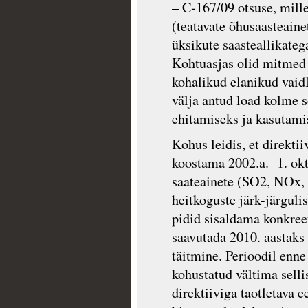
– C‑167/09 otsuse, mill
(teatavate õhusaasteaine
üksikute saasteallikateg
Kohtuasjas olid mitmed
kohalikud elanikud vaid
välja antud load kolme s
ehitamiseks ja kasutami
Kohus leidis, et direkti
koostama 2002.a. 1. okt
saateainete (SO2, NOx,
heitkoguste järk-järgu
pidid sisaldama konkreet
saavutada 2010. aastaks 
täitmine. Perioodil enne
kohustatud vältima sell
direktiiviga taotletava 