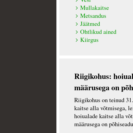
Mullakaitse
Metsandus
Jäätmed
Ohtlikud ained
Kiirgus
Riigikohus: hoiual
määrusega on põh
Riigikohus on teinud 31.
kaitse alla võtmisega, l
hoiualade kaitse alla võ
määrusega on põhiseadu