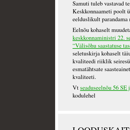
Samuti tuleb vastavad t
Keskkonnaameti poolt ü
eelduslikult parandama 
Eelnõu kohaselt muudet
keskkonnaministri 22. s
“Välisõhu saastatuse t
seletuskirja kohaselt tä
kvaliteedi riiklik seire
esmatähtsate saasteaine
kvaliteeti.
Vt
seaduseelnõu 56 SE j
kodulehel
LOODUSKAIT