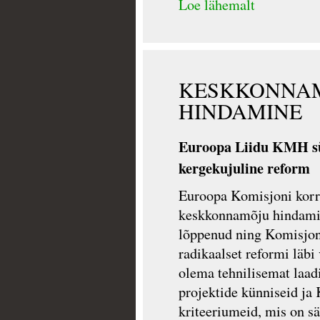
Loe lähemalt
KESKKONNA
HINDAMINE
Euroopa Liidu KMH sü
kergekujuline reform
Euroopa Komisjoni korra
keskkonnamõju hindami
lõppenud ning Komisjon 
radikaalset reformi läb
olema tehnilisemat laa
projektide künniseid j
kriteeriumeid, mis on s