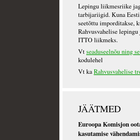
Lepingu liikmesriike jag
tarbijariigid. Kuna Eesti
seetõttu imporditakse, k
Rahvusvahelise lepingu 
ITTO liikmeks.
Vt
seaduseelnõu ning se
kodulehel
Vt ka
Rahvusvahelise tr
JÄÄTMED
Euroopa Komisjon oota
kasutamise vähendami