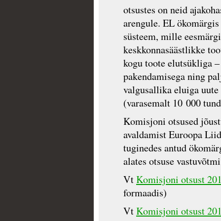
otsustes on neid ajakoha
arengule. EL ökomärgis 
süsteem, mille eesmärgi
keskkonnasäästlikke too
kogu toote elutsükliga –
pakendamisega ning palj
valgusallika eluiga uute
(varasemalt 10 000 tund
Komisjoni otsused jõus
avaldamist Euroopa Liid
tuginedes antud ökomärg
alates otsuse vastuvõtmi
Vt
Komisjoni otsust 201
formaadis)
Vt
Komisjoni otsust 201