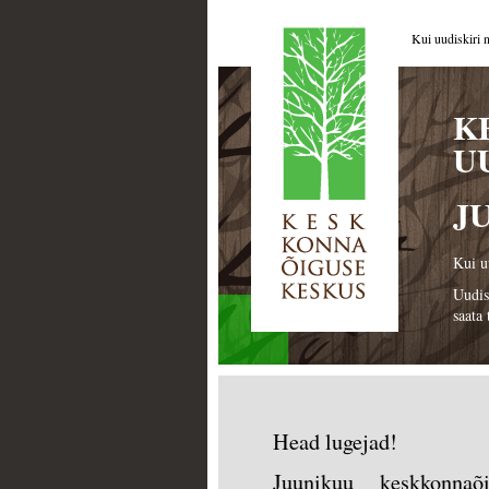
Kui uudiskiri n
K
U
JU
Kui u
Uudisk
saata
Head lugejad!
Juunikuu keskkonnaõ