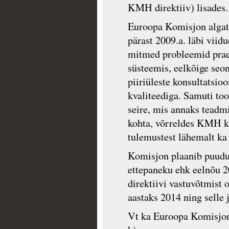
KMH direktiiv) lisades.
Euroopa Komisjon algat
pärast 2009.a. läbi viid
mitmed probleemid pra
süsteemis, eelkõige seo
piiriüleste konsultatsi
kvaliteediga. Samuti too
seire, mis annaks teadm
kohta, võrreldes KMH k
tulemustest lähemalt k
Komisjon plaanib puudu
ettepaneku ehk eelnõu 
direktiivi vastuvõtmist 
aastaks 2014 ning selle 
Vt ka Euroopa Komisjo