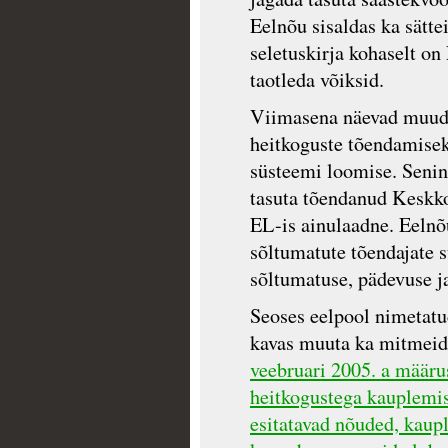
Eelnõu sisaldas ka sätt
seletuskirja kohaselt on
taotleda võiksid.
Viimasena näevad muuda
heitkoguste tõendamisek
süsteemi loomise. Senin
tasuta tõendanud Keskk
EL-is ainulaadne. Eelnõu
sõltumatute tõendajate s
sõltumatuse, pädevuse j
Seoses eelpool nimetatu
kavas muuta ka mitmeid
veebruari 2005. a määru
heitkogustega kauplemise
esitatavad nõuded, kaup