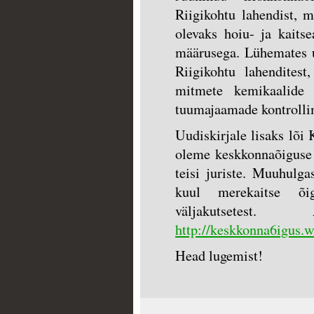
Riigikohtu lahendist, m
olevaks hoiu- ja kaits
määrusega. Lühemates uu
Riigikohtu lahenditest
mitmete kemikaalide 
tuumajaamade kontrollim
Uudiskirjale lisaks lõi
oleme keskkonnaõiguse
teisi juriste. Muuhulga
kuul merekaitse õig
väljakutsetest
http://keskkonna6igus.
Head lugemist!