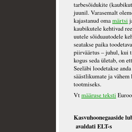
tarbesõidukite (kaubiku
juunil. Varasemalt olem
kajastanud oma
märtsi
j
kaubikutele kehtivad ree
uutele sõiduautodele ke
seatakse paika toodetav
piirväärtus – juhul, kui
kogus seda ületab, on e
Seeläbi loodetakse anda 
säästlikumate ja vähem 
tootmiseks.
Vt
määruse teksti
Euroop
Kasvuhoonegaaside lub
avaldati ELT-s