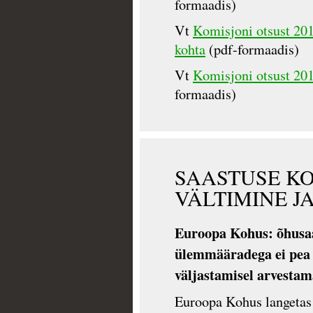
formaadis)
Vt
Komisjoni otsust 201
kohta
(pdf-formaadis)
Vt
Komisjoni otsust 201
formaadis)
SAASTUSE K
VÄLTIMINE J
Euroopa Kohus: õhusaas
ülemmääradega ei pea
väljastamisel arvestam
Euroopa Kohus langetas 