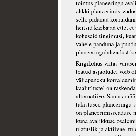
toimus planeeringu aval
ehkki planeerimisseaduse
selle pidanud korraldama
heitsid kaebajad ette, e
kohaseid tingimusi, kaar
vahele panduna ja puudu
planeeringulahendust ke
Riigikohus viitas varase
teatud asjaoludel võib o
väljapaneku korraldamine
kaalutlustel on raskenda
alternatiive. Samas möö
takistused planeeringu 
on planeerimisseaduse nõ
kuna avalikkuse osalem
ulatuslik ja aktiivne, tu