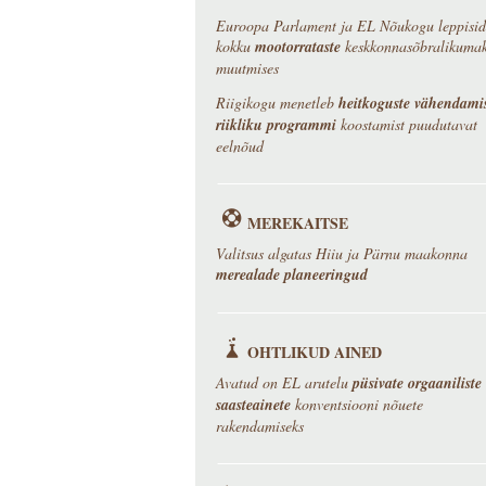
Euroopa Parlament ja EL Nõukogu leppisid
kokku
mootorrataste
keskkonnasõbralikuma
muutmises
Riigikogu menetleb
heitkoguste vähendami
riikliku programmi
koostamist puudutavat
eelnõud
MEREKAITSE
Valitsus algatas Hiiu ja Pärnu maakonna
merealade planeeringud
OHTLIKUD AINED
Avatud on EL arutelu
püsivate orgaaniliste
saasteainete
konventsiooni nõuete
rakendamiseks