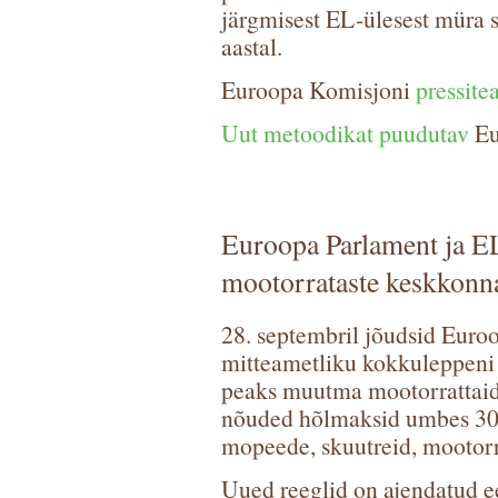
järgmisest EL-ülesest müra s
aastal.
Euroopa Komisjoni
pressite
Uut metoodikat puudutav
Eu
Euroopa Parlament ja E
mootorrataste keskkon
28. septembril jõudsid Eur
mitteametliku kokkuleppeni
peaks muutma mootorrattai
nõuded hõlmaksid umbes 30 m
mopeede, skuutreid, mootorr
Uued reeglid on ajendatud ee