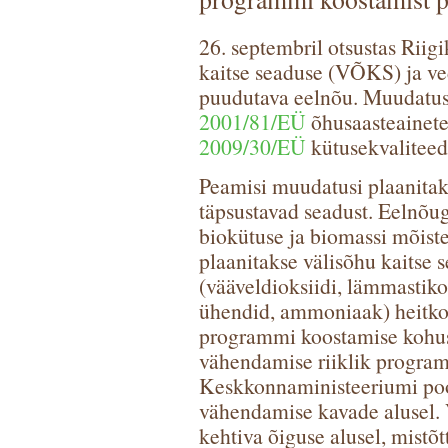
26. septembril otsustas Riigi
kaitse seaduse (VÕKS) ja v
puudutava eelnõu. Muudatust
2001/81/EÜ
õhusaasteainete
2009/30/EÜ
kütusekvaliteed
Peamisi muudatusi plaanita
täpsustavad seadust. Eelnõu
biokütuse ja biomassi mõiste
plaanitakse välisõhu kaitse 
(vääveldioksiidi, lämmastiko
ühendid, ammoniaak) heitko
programmi koostamise kohust
vähendamise riiklik program
Keskkonnaministeeriumi pool
vähendamise kavade alusel. 
kehtiva õiguse alusel, mist