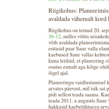
Riigikohus: Planeerimis
avaldada vähemalt kord 
Riigikohus on teinud 20. se
36-12
, milles võttis seisuko
võib avaldada planeerimismen
esitasid paar Saue valla ela
kaebused Saue vallas kehtest
kuna leidsid, et planeering 
osutus esmalt aga kõige olul
õigel ajal.
Planeeringu vaidlustamisel 
arvates päevast, mil isik sai
pidi sellest teada saama. Ka
teada 2011. a augustis Saue
hakkasid kaebetähtaega arvu