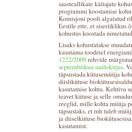
saasteallikate käitajate kohu
programmi koostamise kohus
Komisjoni poolt algatatud 
Eestile ette, et siseriiklikus
kohustus koostada nimetatu
Lisaks kohustatakse muudatus
kasutama toodetel energiamä
1222/2009
rehvide märgista
septembrikuu uudiskirjas
. V
täpsustada kütusemüüja kohust
diislikütuse biokütusesisaldu
kasutamise kohta. Kehtiva 
teavet kütuse ja selle omad
reeglid, mille kohta müüja 
täpsustaks, et mh tuleb müüj
ja diiselkütuse biokütusesis
kasutamist.