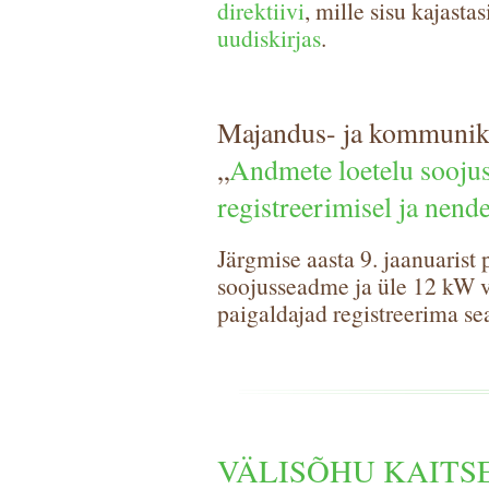
direktiivi
, mille sisu kajast
uudiskirjas
.
Majandus- ja kommunika
„
Andmete loetelu soojus
registreerimisel ja nend
Järgmise aasta 9. jaanuaris
soojusseadme ja üle 12 kW 
paigaldajad registreerima sea
VÄLISÕHU KAITS