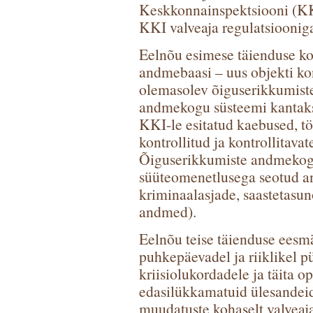
Keskkonnainspektsiooni (K
KKI valveaja regulatsioonig
Eelnõu esimese täienduse koh
andmebaasi – uus objekti k
olemasolev õiguserikkumist
andmekogu süsteemi kantaks
KKI-le esitatud kaebused, tö
kontrollitud ja kontrollitav
Õiguserikkumiste andmekogu
süüteomenetlusega seotud and
kriminaalasjade, saastetasunõ
andmed).
Eelnõu teise täienduse eesmä
puhkepäevadel ja riiklikel 
kriisiolukordadele ja täita o
edasilükkamatuid ülesandei
muudatuste kohaselt valveaj