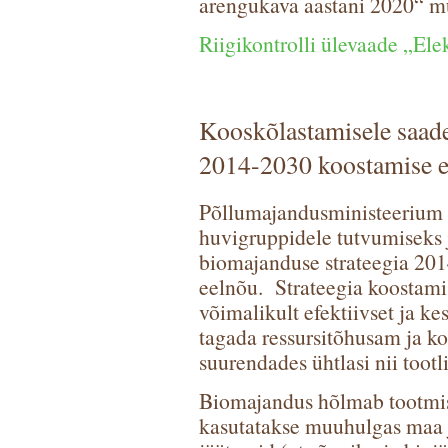
arengukava aastani 2020“ m
Riigikontrolli ülevaade „Ele
Kooskõlastamisele saade
2014-2030 koostamise e
Põllumajandusministeerium s
huvigruppidele tutvumiseks 
biomajanduse strateegia 20
eelnõu. Strateegia koostami
võimalikult efektiivset ja k
tagada ressursitõhusam ja k
suurendades ühtlasi nii tootl
Biomajandus hõlmab tootmish
kasutatakse muuhulgas maa j