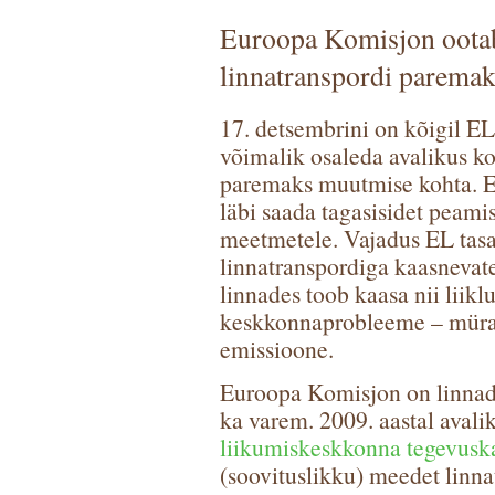
Euroopa Komisjon oota
linnatranspordi parema
17. detsembrini on kõigil EL
võimalik osaleda avalikus ko
paremaks muutmise kohta. E
läbi saada tagasisidet peami
meetmetele. Vajadus EL tasa
linnatranspordiga kaasnevate
linnades toob kaasa nii liikl
keskkonnaprobleeme – müra,
emissioone.
Euroopa Komisjon on linnad
ka varem. 2009. aastal aval
liikumiskeskkonna tegevusk
(soovituslikku) meedet linn