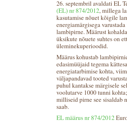
26. septembril avaldati EL 
(EL) nr 874/2012
, millega 
kasutamise nõuet kõigile lamb
energiamärgisega varustada 
lambipirne. Määrust kohaldat
üksikute nõuete suhtes on e
üleminekuperioodid.
Määrus kohustab lambipirnide
edasimüüjaid tegema kättesa
energiatarbimise kohta, vii
väljapandavad tooted varus
puhul kantakse märgisele se
voolutarve 1000 tunni kohta;
milliseid pirne see sisaldab 
saab.
EL määrus nr 874/2012
Euro