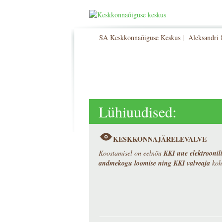
SA Keskkonnaõiguse Keskus | Aleksandri 8
Lühiuudised:
KESKKONNAJÄRELEVALVE
Koostamisel on eelnõu
KKI uue elektroonili
andmekogu loomise ning KKI valveaja
koh