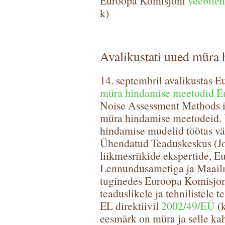
Euroopa Komisjoni
veebileh
k)
Avalikustati uued müra
14. septembril avalikustas 
müra hindamise meetodid E
Noise Assessment Methods in
müra hindamise meetodeid.
hindamise mudelid töötas vä
Ühendatud Teaduskeskus (Jo
liikmesriikide ekspertide, 
Lennundusametiga ja Maailm
tuginedes Euroopa Komisjon
teaduslikele ja tehnilistele
EL direktiivil
2002/49/EÜ
(k
eesmärk on müra ja selle ka