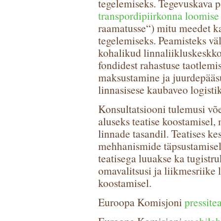
tegelemiseks. Tegevuskava põ
transpordipiirkonna loomise 
raamatusse“) mitu meedet ka
tegelemiseks. Peamisteks v
kohalikud linnaliikluskeskk
fondidest rahastuse taotlemi
maksustamine ja juurdepääsu
linnasisese kaubaveo logist
Konsultatsiooni tulemusi võ
aluseks teatise koostamisel, 
linnade tasandil. Teatises k
mehhanismide täpsustamisel
teatisega luuakse ka tugistr
omavalitsusi ja liikmesriike
koostamisel.
Euroopa Komisjoni
pressite