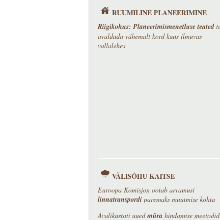
RUUMILINE PLANEERIMINE
Riigikohus: Planeerimismenetluse teated
t
avaldada vähemalt kord kuus ilmuvas
vallalehes
VÄLISÕHU KAITSE
Euroopa Komisjon ootab arvamusi
linnat
ranspordi
paremaks muutmise kohta
Avalikustati uued
müra
hindamise meetodid