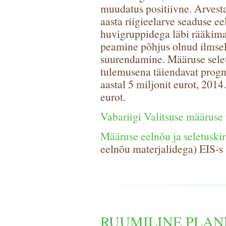
muudatus positiivne. Arvest
aasta riigieelarve seaduse e
huvigruppidega läbi rääkimat
peamine põhjus olnud ilmselt
suurendamine. Määruse selet
tulemusena täiendavat progno
aastal 5 miljonit eurot, 2014.
eurot.
Vabariigi Valitsuse määruse 
Määruse eelnõu ja seletuskir
eelnõu materjalidega) EIS-s
RUUMILINE PLAN