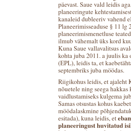
päevast. Saue vald leidis aga
planeeringute kehtestamises
kanaleid dubleeriv vahend e
Planeerimisseaduse § 11 lg 2
planeerimismenetluse teated 
ilmub vähemalt üks kord kuu
Kuna Saue vallavalitsus aval
kohta juba 2011. a juulis ka
(EPL), leidis ta, et kaebetäh
septembriks juba möödas.
Riigikohus leidis, et ajaleh
nõuetele ning seega hakkas 
vaidlustamiseks kulgema juba
Samas otsustas kohus kaebetä
möödalaskmine põhjendatuks 
ebam
esitada), kuna leidis, et
planeeringust huvitatud is