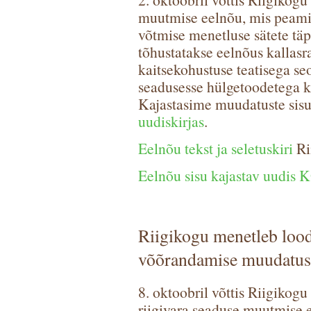
muutmise eelnõu, mis peamis
võtmise menetluse sätete täp
tõhustatakse eelnõus kallasra
kaitsekohustuse teatisega se
seadusesse hülgetoodetega ka
Kajastasime muudatuste sis
uudiskirjas
.
Eelnõu tekst ja seletuskiri
Ri
Eelnõu sisu kajastav uudis
K
Riigikogu menetleb
loo
võõrandamise muudatus
8. oktoobril võttis Riigikog
riigivara seaduse muutmise e