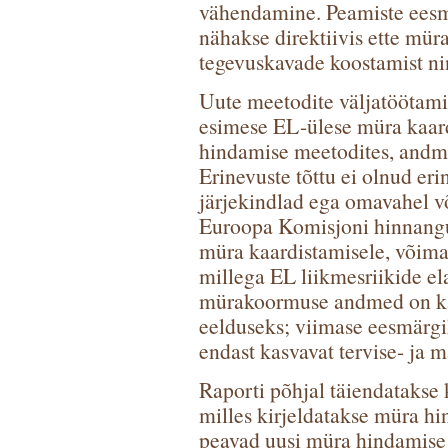
vähendamine. Peamiste ees
nähakse direktiivis ette mür
tegevuskavade koostamist nin
Uute meetodite väljatöötamis
esimese EL-ülese müra kaar
hindamise meetodites, andme
Erinevuste tõttu ei olnud er
järjekindlad ega omavahel v
Euroopa Komisjoni hinnangul
müra kaardistamisele, võima
millega EL liikmesriikide e
mürakoormuse andmed on ka 
eelduseks; viimase eesmärg
endast kasvavat tervise- ja
Raporti põhjal täiendatakse 
milles kirjeldatakse müra h
peavad uusi müra hindamise