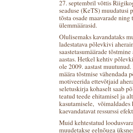
27. septembril võttis Riigi
seaduse (KeTS) muudatusi p
tõsta osade maavarade ning 
ülemmäärasid.
Olulisemaks kavandataks mu
ladestatava põlevkivi aherai
saastetasumäärade tõstmine a
aastas. Hetkel kehtiv põlevk
ole 2009. aastast muutunud.
määra tõstmise vähendada põ
motiveerida ettevõtjaid aher
seletuskirja kohaselt saab põ
teatud teede ehitamisel ja alt
kasutamisele, võimaldades k
kaevandatavat ressurssi efekt
Muid kehtestatud loodusvar
muudetakse eelnõuga üksnes 