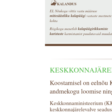
KALANDUS
EL Nõukogu võttis vastu määruse
mittesäästliku kalapüügi
vastaste meetmete
kohta
Riigikogu menetleb
kalapüügirikkumiste
karistuste
karmistamist puudutavaid muudat
KESKKONNAJÄRE
Koostamisel on eelnõu K
andmekogu loomise ning
Keskkonnaministeerium (KK
keskkonnajärelevalve seadu