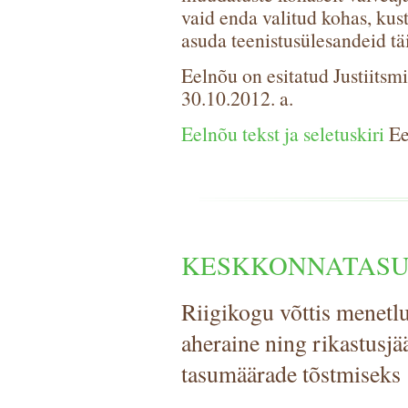
vaid enda valitud kohas, kus
asuda teenistusülesandeid tä
Eelnõu on esitatud Justiitsm
30.10.2012. a.
Eelnõu tekst ja seletuskiri
Ee
KESKKONNATAS
Riigikogu võttis menetl
aheraine ning rikastusjä
tasumäärade tõstmiseks