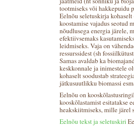
jäätmeid (nt sõnniku ja bioj
tootmiseks või hakkepuidu p
Eelnõu seletuskirja kohaselt
koostamise vajadus seotud m
nõudlusega energia järele, m
efektiivsemaks kasutamiseks
leidmiseks. Vaja on vähendad
ressurssidest (sh fossiilkütu
Samas avaldab ka biomajandu
keskkonnale ja inimestele ol
kohaselt soodustab strateeg
jätkusuutlikku biomassi esm
Eelnõu on kooskõlastusringil
kooskõlastamist esitatakse e
heakskiitmiseks, mille järel 
Eelnõu tekst ja seletuskiri
Ee