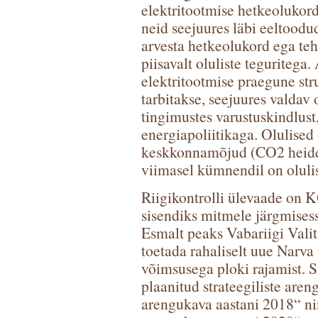
elektritootmise hetkeolukor
neid seejuures läbi eeltoodud
arvesta hetkeolukord ega teh
piisavalt oluliste teguritega.
elektritootmise praegune str
tarbitakse, seejuures valdav 
tingimustes varustuskindlust
energiapoliitikaga. Olulised 
keskkonnamõjud (CO2 heide,
viimasel kümnendil on oluli
Riigikontrolli ülevaade on 
sisendiks mitmele järgmisess
Esmalt peaks Vabariigi Valit
toetada rahaliselt uue Narv
võimsusega ploki rajamist. S
plaanitud strateegiliste are
arengukava aastani 2018“ ni