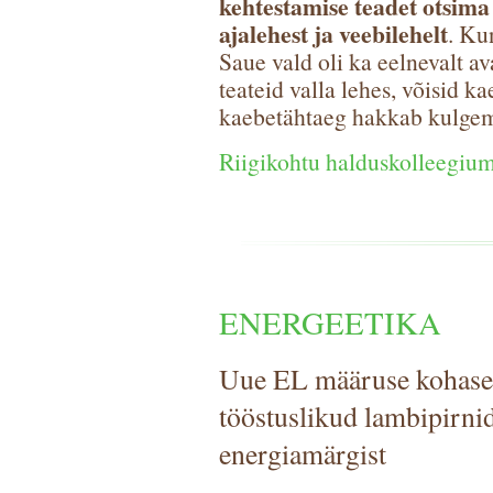
kehtestamise teadet otsima
ajalehest ja veebilehelt
. Ku
Saue vald oli ka eelnevalt a
teateid valla lehes, võisid ka
kaebetähtaeg hakkab kulgema
Riigikohtu halduskolleegium
ENERGEETIKA
Uue EL määruse kohasel
tööstuslikud lambipirni
energiamärgist