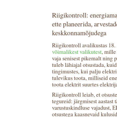
Riigikontroll: energiama
ette planeerida, arvestad
keskkonnamõjudega
Riigikontroll avalikustas 18
võimalikest valikutest
, mill
vaja senisest pikemalt ning 
tuleb lähiajal otsustada, kui
tingimustes, kui palju elektrit
tulevikus toota, milliseid en
toota elektrit suurtes elektri
Riigikontroll leiab, et otsus
tegureid: järgmisest aastast t
varustuskindluse vajadust, EL
otsustega kaasnevaid kulusid 