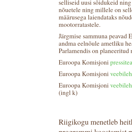
selliseid uusi sõidukeid nin
nõuetele ning millele on sel
määrusega laiendataks nõude
mootorratastele.
Järgmise sammuna peavad E
andma eelnõule ametliku he
Parlamendis on planeeritud 
Euroopa Komisjoni
pressite
Euroopa Komisjoni
veebile
Euroopa Komisjoni
veebile
(ingl k)
Riigikogu menetleb heit
programmi koostamist p