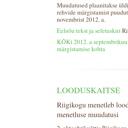
Muudatused plaanitakse üldis
rehvide märgistamist puudu
novembrist 2012. a.
Eelnõu tekst ja seletuskiri
Ri
KÕKi 2012. a septembrikuu u
märgistamise kohta
LOODUSKAITSE
Riigikogu menetleb lood
menetluse muudatusi
2. oktoobril võttis Riigikog