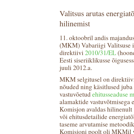
Valitsus arutas energiat
hilinemist
11. oktoobril andis majandu
(MKM) Vabariigi Valitsuse i
direktiivi
2010/31/EL
(hoone
Eesti siseriiklikusse õigusess
juuli 2012.a.
MKM selgitusel on direktiivi
nõuded ning käsitlused juba 
vastuvõetud
ehitusseaduse 
alamaktide vastuvõtmisega e
Komisjon avaldas hilinenult
või ehitusdetailide energia
taseme arvutamise metoodika
Komisjoni poolt oli MKMil v