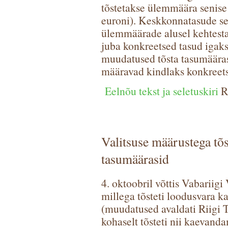
tõstetakse ülemmäära senise
euroni). Keskkonnatasude se
ülemmäärade alusel kehtesta
juba konkreetsed tasud igak
muudatused tõsta tasumääras
määravad kindlaks konkreet
Eelnõu tekst ja seletuskiri
Ri
Valitsuse määrustega tõ
tasumäärasid
4. oktoobril võttis Vabariigi
millega tõsteti loodusvara k
(muudatused avaldati Riigi T
kohaselt tõsteti nii kaevand