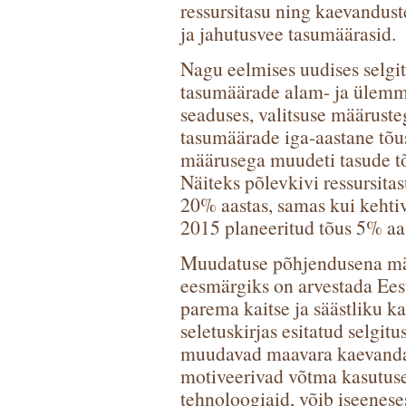
ressursitasu ning kaevandust
ja jahutusvee tasumäärasid.
Nagu eelmises uudises selgi
tasumäärade alam- ja ülemm
seaduses, valitsuse määrust
tasumäärade iga-aastane tõus
määrusega muudeti tasude tõ
Näiteks põlevkivi ressursitasu
20% aastas, samas kui kehtiv
2015 planeeritud tõus 5% aas
Muudatuse põhjendusena märg
eesmärgiks on arvestada Ees
parema kaitse ja säästliku k
seletuskirjas esitatud selgi
muudavad maavara kaevanda
motiveerivad võtma kasutus
tehnoloogiaid, võib iseenese