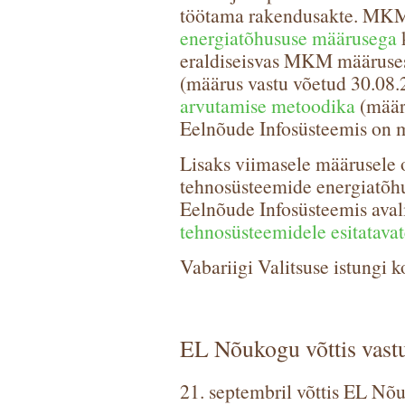
töötama rakendusakte. MKM
energiatõhususe määrusega
eraldiseisvas MKM määruse
(määrus vastu võetud 30.08.
arvutamise metoodika
(määru
Eelnõude Infosüsteemis on m
Lisaks viimasele määrusele o
tehnosüsteemide energiatõhu
Eelnõude Infosüsteemis aval
tehnosüsteemidele esitatava
Vabariigi Valitsuse istungi
EL Nõukogu võttis vastu
21. septembril võttis EL Nõ