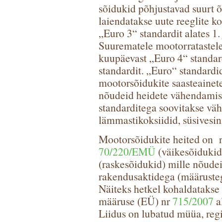
sõidukid põhjustavad suurt 
laiendatakse uute reeglite k
„Euro 3“ standardit alates 1
Suurematele mootorratastele
kuupäevast „Euro 4“ standard
standardit. „Euro“ standardi
mootorsõidukite saasteainete 
nõudeid heidete vähendamise
standarditega soovitakse vä
lämmastikoksiidid, süsivesin
Mootorsõidukite heited on r
70/220/EMÜ
(väikesõidukid)
(raskesõidukid) mille nõude
rakendusaktidega (määrusteg
Näiteks hetkel kohaldatakse
määruse (EÜ) nr
715/2007
a
Liidus on lubatud müüa, regis