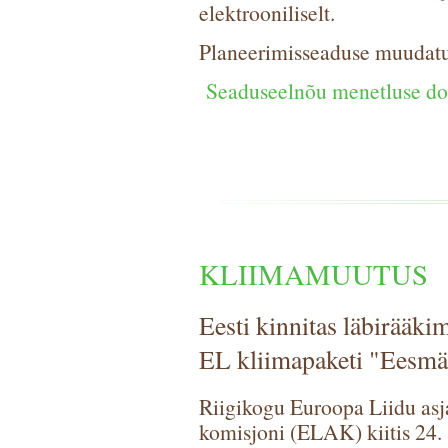
elektrooniliselt.
Planeerimisseaduse muudat
Seaduseelnõu menetluse d
KLIIMAMUUTUS
Eesti kinnitas läbirääki
EL kliimapaketi "Eesmä
Riigikogu Euroopa Liidu asj
komisjoni (ELAK) kiitis 24.