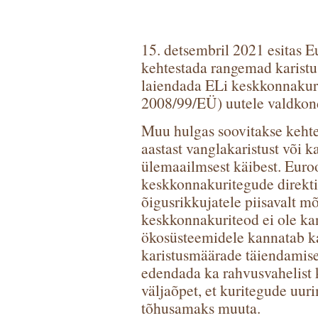
15. detsembril 2021 esitas 
kehtestada rangemad karistu
laiendada ELi keskkonnakurit
2008/99/EÜ) uutele valdkond
Muu hulgas soovitakse kehte
aastast vanglakaristust või ka
ülemaailmsest käibest. Euro
keskkonnakuritegude direktii
õigusrikkujatele piisavalt m
keskkonnakuriteod ei ole kan
ökosüsteemidele kannatab ka 
karistusmäärade täiendamis
edendada ka rahvusvahelist 
väljaõpet, et kuritegude uur
tõhusamaks muuta.