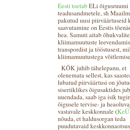
Eesti toetab
ELi õigusruumi k
teadusandmetele, sh Maailm
pakutud uusi piirväärtuseid 
saavutamine on Eestis tõenäo
hea. Samuti aitab õhukvalit
kliimamuutuste leevendamisel
transpordist ja tööstusest, m
kliimamuutustega võitlemise
KÕK juhib tähelepanu, et
olenemata sellest, kas saaste
lubatud piirväärtusi on jõutu
siseriiklikes õigusaktides ju
uuendada, saab iga isik tugi
õigusele tervise- ja heaoluv
vastavale keskkonnale (
KeÜ
nõuda, et haldusorgan teda
puudutavaid keskkonnaotsus