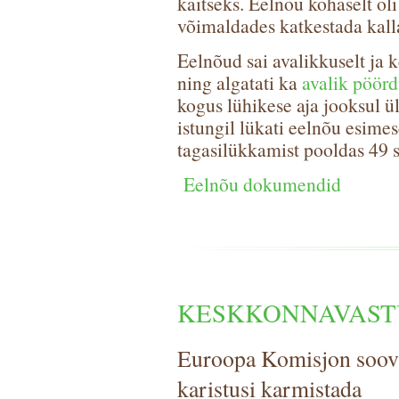
kaitseks. Eelnõu kohaselt ol
võimaldades katkestada kalla
Eelnõud sai avalikkuselt ja k
ning algatati ka
avalik pöör
kogus lühikese aja jooksul ül
istungil lükati eelnõu esime
tagasilükkamist pooldas 49 s
Eelnõu dokumendid
KESKKONNAVAST
Euroopa Komisjon soovi
karistusi karmistada