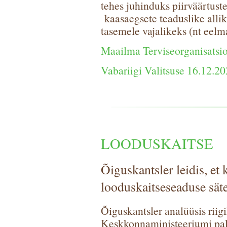
tehes juhinduks piirväärtust
kaasaegsete teaduslike allik
tasemele vajalikeks (nt eel
Maailma Terviseorganisatsio
Vabariigi Valitsuse 16.12.2
LOODUSKAITSE
Õiguskantsler leidis, et
looduskaitseseaduse sät
Õiguskantsler analüüsis rii
Keskkonnaministeeriumi palv