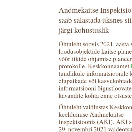
Andmekaitse Inspektsio
saab salastada üksnes sii
järgi kohustuslik
Õhtuleht soovis 2021. aasta
loodusobjektide kaitse planee
võõrliikide ohjamise planee
protokolle. Keskkonnaamet
tundlikule informatsioonile k
elupaikade või kasvukohtade
informatsiooni õigustloovat
kavandite kohta enne otsust
Õhtuleht vaidlustas Keskko
keeldumise Andmekaitse
Inspektsioonis (AKI).
AKI se
29. novembri 2021 vaideotsu