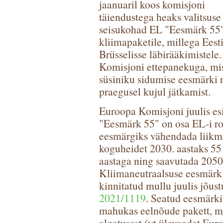
jaanuaril koos komisjoni
täiendustega heaks valitsuse
seisukohad EL "Eesmärk 55
kliimapaketile, millega Eest
Brüsselisse läbirääkimistele
Komisjoni ettepanekuga, mis
süsiniku sidumise eesmärki
praegusel kujul jätkamist.
Euroopa Komisjoni juulis esi
"Eesmärk 55" on osa EL-i ro
eesmärgiks vähendada liikm
koguheidet 2030. aastaks 55 
aastaga ning saavutada 2050.
Kliimaneutraalsuse eesmärk
kinnitatud mullu juulis jõus
2021/1119
. Seatud eesmärki
mahukas eelnõude pakett, m
algatusest (vt ülevaadet E