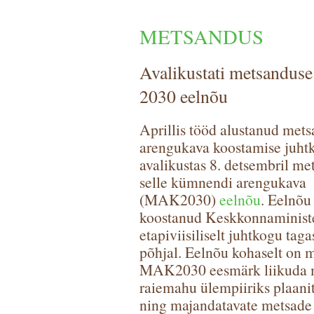
METSANDUS
Avalikustati metsandus
2030 eelnõu
Aprillis tööd alustanud met
arengukava koostamise juht
avalikustas 8. detsembril me
selle kümnendi arengukava
(MAK2030)
eelnõu
. Eelnõu
koostanud Keskkonnaminist
etapiviisiliselt juhtkogu taga
põhjal. Eelnõu kohaselt on 
MAK2030 eesmärk liikuda m
raiemahu ülempiiriks plaanit
ning majandatavate metsade