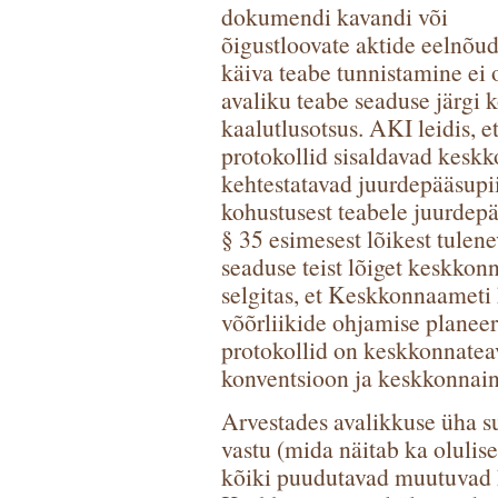
dokumendi kavandi või
õigustloovate aktide eelnõu
käiva teabe tunnistamine ei 
avaliku teabe seaduse järgi k
kaalutlusotsus. AKI leidis, 
protokollid sisaldavad keskko
kehtestatavad juurdepääsupii
kohustusest teabele juurdepä
§ 35 esimesest lõikest tule
seaduse teist lõiget keskkon
selgitas, et Keskkonnaameti 
võõrliikide ohjamise planee
protokollid on keskkonnateav
konventsioon ja keskkonnain
Arvestades avalikkuse üha 
vastu (mida näitab ka olulise
kõiki puudutavad muutuvad