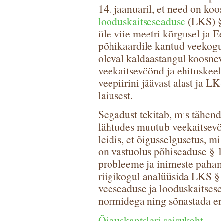
14. jaanuaril, et need on ko
looduskaitseseaduse
(LKS) § 
üle viie meetri kõrgusel ja 
põhikaardile kantud veekogu
oleval kaldaastangul koosne
veekaitsevöönd ja ehituskee
veepiirini jäävast alast ja 
laiusest.
Segadust tekitab, mis tähend
lähtudes muutub veekaitsevö
leidis, et õigusselgusetus, m
on vastuolus põhiseaduse § 1
probleeme ja inimeste pahame
riigikogul analüüsida LKS § 
veeseaduse ja looduskaitses
normidega ning sõnastada en
Õiguskantsleri seisukoht