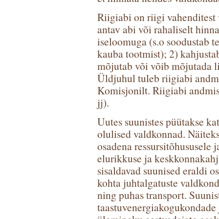
Riigiabi on riigi vahenditest
antav abi või rahaliselt hinn
iseloomuga (s.o soodustab tea
kauba tootmist); 2) kahjusta
mõjutab või võib mõjutada li
Üldjuhul tuleb riigiabi and
Komisjonilt. Riigiabi andmis
jj).
Uutes suunistes püütakse ka
olulised valdkonnad. Näiteks
osadena ressursitõhususele j
elurikkuse ja keskkonnakahj
sisaldavad suunised eraldi os
kohta juhtalgatuste valdkon
ning puhas transport. Suunis
taastuvenergiakogukondade 