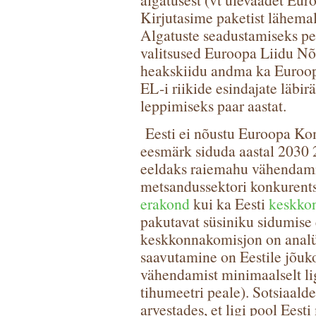
Kirjutasime paketist lähema
Algatuste seadustamiseks pe
valitsused Euroopa Liidu N
heakskiidu andma ka Euroopa
EL-i riikide esindajate läbi
leppimiseks paar aastat.
Eesti ei nõustu Euroopa Ko
eesmärk siduda aastal 2030 
eeldaks raiemahu vähendamis
metsandussektori konkurent
erakond
kui ka Eesti
keskko
pakutavat süsiniku sidumise 
keskkonnakomisjon on analüü
saavutamine on Eestile jõuk
vähendamist minimaalselt li
tihumeetri peale). Sotsiaald
arvestades, et ligi pool Eest