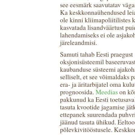
see eesmärk saavutatav väga
Ka keskkonnaühendused leiav
ole kinni kliimapoliitilistes
kasvatada lisandväärtust pui
lahendamiseks ei ole asjako
järeleandmisi.
Samuti tahab Eesti praegust
oksjonisüsteemil baseeruva
kaubanduse süsteemi ajakoh
selliselt, et see võimaldaks 
era- ja äritarbijatel oma kulu
prognoosida.
Meedias
on kõ
pakkunud ka Eesti toetusava
tasuta kvootide jagamise jät
ettepanek suurendada puhvrit
jäänud tasuta ühikud. Eelto
põlevkivitööstusele. Keskk