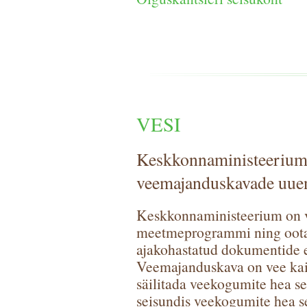
VESI
Keskkonnaministeerium 
veemajanduskavade uue
Keskkonnaministeerium on v
meetmeprogrammi ning oota
ajakohastatud dokumentide 
Veemajanduskava on vee kaits
säilitada veekogumite hea se
seisundis veekogumite hea 