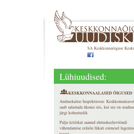
SA Keskkonnaõiguse Keskus 
Lühiuudised:
KESKKONNAALASED ÕIGUSED
Andmekaitse Inspektsioon: Keskkonnateave
saab salastada üksnes siis, kui see on seadus
järgi kohustuslik
Palju kriitikat saanud ehituskeeluvööndi
vähendamise eelnõu lükati esimesel lugemis
tagasi