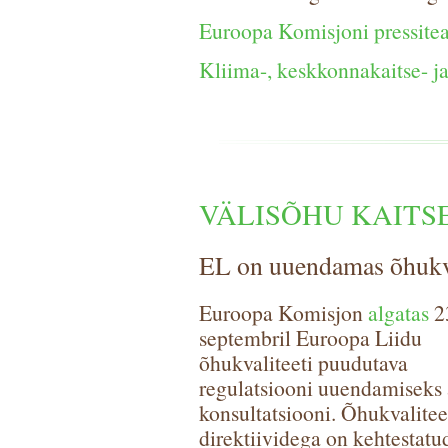
Euroopa Komisjoni pressite
Kliima-, keskkonnakaitse- ja
VÄLISÕHU KAITS
EL on uuendamas õhukv
Euroopa Komisjon
algatas
2
septembril Euroopa Liidu
õhukvaliteeti puudutava
regulatsiooni uuendamiseks 
konsultatsiooni. Õhukvalitee
direktiividega on kehtestatu