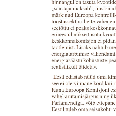
hinnangul on tasuta kvootid
„saastaja maksab”, mis on ü
märkinud Euroopa kontrollik
tööstussektori heite vähenem
seetõttu ei peaks keskkonna
erinevaid nõkse tasuta kvoo
keskkonnakomisjon ei pidanu
taotlemist. Lisaks nähtub mee
energiatarbimise vähendami
energiasäästu kohustuste pea
realistlikult täidetav.
Eesti edastab nüüd oma kinn
see ei ole viimane kord kui 
Kuna Euroopa Komisjoni esit
vahel arutamisjärgus ning ü
Parlamendiga, võib ettepanek
Eestil tuleb oma seisukohti 