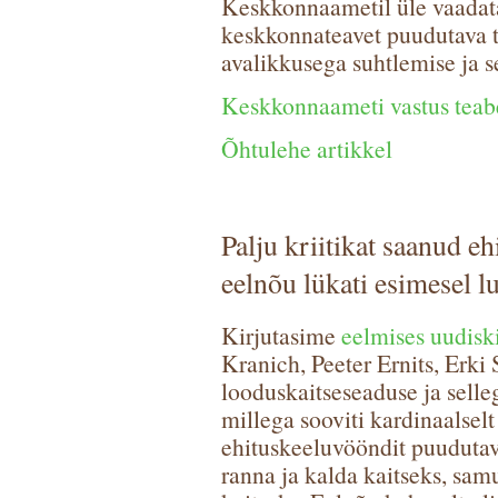
Keskkonnaametil üle vaadat
keskkonnateavet puudutava t
avalikkusega suhtlemise ja s
Keskkonnaameti vastus tea
Õhtulehe artikkel
Palju kriitikat saanud 
eelnõu lükati esimesel l
Kirjutasime
eelmises uudiski
Kranich, Peeter Ernits, Erki
looduskaitseseaduse ja selle
millega sooviti kardinaalsel
ehituskeeluvööndit puudutav
ranna ja kalda kaitseks, sa