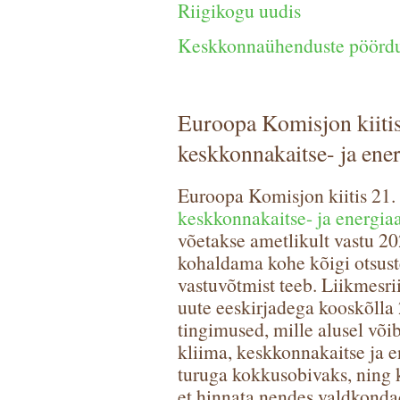
Riigikogu uudis
Keskkonnaühenduste pöörd
Euroopa Komisjon kiitis
keskkonnakaitse- ja ener
Euroopa Komisjon kiitis 21.
keskkonnakaitse- ja energiaa
võetakse ametlikult vastu 20
kohaldama kohe kõigi otsust
vastuvõtmist teeb. Liikmesr
uute eeskirjadega kooskõlla 
tingimused, mille alusel võib
kliima, keskkonnakaitse ja e
turuga kokkusobivaks, ning 
et hinnata nendes valdkondad