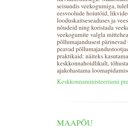
seisundis veekogumiga, tule
eesvoolude hoiutöid, likvidee
looduskaitseseaduses ja vee
nõudeid ning koristada veek
veekogumite valgla mittehea
põllumajandusest pärinevad t
peavad põllumajandustootja
praktikaid: näiteks kasutam
keskkonnahoidlikult, tõhust
ajakohastama loomapidamise
Keskkonnaministeeriumi pre
MAAPÕU