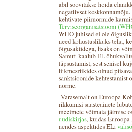
abil soovitakse hoida elanik
negatiivset keskkonnamõju.
kehtivate piirnormide karmis
Terviseorganisatsiooni (WHO
WHO juhised ei ole õigusliku
need kohustuslikuks teha, ke
õigusaktidega, lisaks on või
Samuti kaalub EL õhukvalit
täpsustamist, sest senisel k
liikmesriikides olnud piisava
sanktsioonide kehtestamist o
norme.
Varasemalt on Euroopa Koh
rikkumisi saasteainete lubat
meetmete võtmata jätmise o
uudiskirjas
, kuidas Euroopa 
nendes aspektides ELi
välis