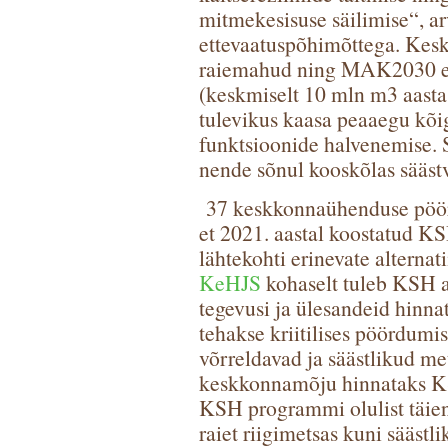
mitmekesisuse säilimise“, ar
ettevaatuspõhimõttega. Kes
raiemahud ning MAK2030 ee
(keskmiselt 10 mln m3 aasta
tulevikus kaasa peaaegu kõig
funktsioonide halvenemise. S
nende sõnul kooskõlas sääst
37 keskkonnaühenduse pöörd
et 2021. aastal koostatud 
lähtekohti erinevate alterna
KeHJS
kohaselt tuleb KSH a
tegevusi ja ülesandeid hinna
tehakse kriitilises pöördumis
võrreldavad ja säästlikud m
keskkonnamõju hinnataks K
KSH programmi olulist täiend
raiet riigimetsas kuni sääs