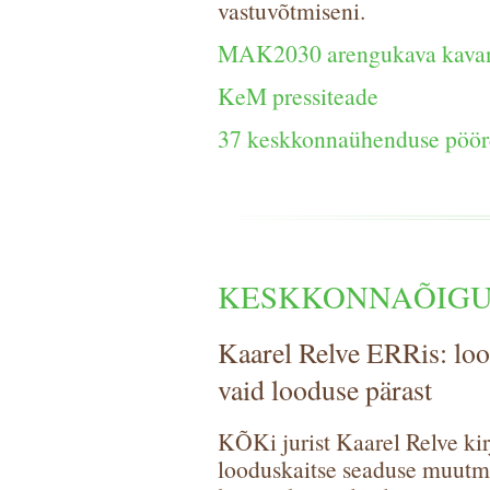
vastuvõtmiseni.
MAK2030 arengukava kavand
KeM pressiteade
37 keskkonnaühenduse pöö
KESKKONNAÕIGU
Kaarel Relve ERRis: loo
vaid looduse pärast
KÕKi jurist Kaarel Relve ki
looduskaitse seaduse muutm