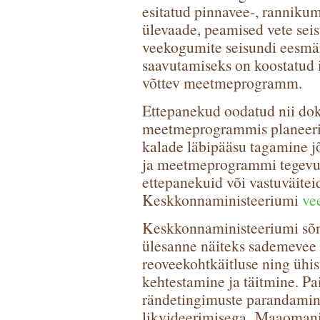
esitatud pinnavee-, ranniku
ülevaade, peamised vete seis
veekogumite seisundi eesmä
saavutamiseks on koostatud
võttev meetmeprogramm.
Ettepanekud oodatud nii dok
meetmeprogrammis planeerit
kalade läbipääsu tagamine j
ja meetmeprogrammi tegevus
ettepanekuid või vastuväiteid
Keskkonnaministeeriumi
ve
Keskkonnaministeeriumi sõn
ülesanne näiteks sademevee 
reoveekohtkäitluse ning ühisv
kehtestamine ja täitmine. Pa
rändetingimuste parandamine
likvideerimisega.
Maaomanik