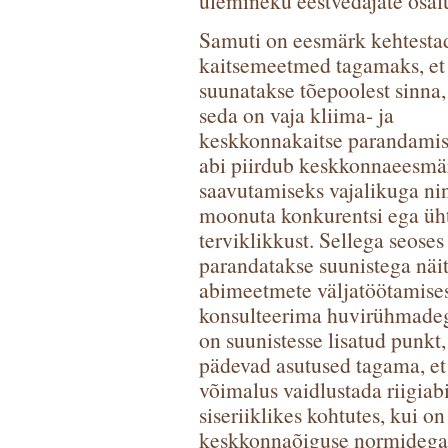
ülemineku eestvedajate osalu
Samuti on eesmärk kehtesta
kaitsemeetmed tagamaks, et
suunatakse tõepoolest sinna,
seda on vaja kliima- ja
keskkonnakaitse parandamis
abi piirdub keskkonnaeesmä
saavutamiseks vajalikuga nin
moonuta konkurentsi ega üht
terviklikkust. Sellega seoses
parandatakse suunistega näi
abimeetmete väljatöötamises
konsulteerima huvirühmadeg
on suunistesse lisatud punkt,
pädevad asutused tagama, et 
võimalus vaidlustada riigiab
siseriiklikes kohtutes, kui o
keskkonnaõiguse normidega 