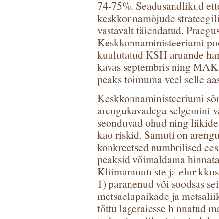
74-75%. Seadusandlikud ett
keskkonnamõjude strateegil
vastavalt täiendatud. Prae
Keskkonnaministeeriumi pool
kuulutatud KSH aruande ha
kavas septembris ning MAK2
peaks toimuma veel selle aas
Keskkonnaministeeriumi sõnu
arengukavadega selgemini v
seonduvad ohud ning liikide
kao riskid. Samuti on areng
konkreetsed numbrilised ees
peaksid võimaldama hinnata 
Kliimamuutuste ja elurikkus
1) paranenud või soodsas sei
metsaelupaikade ja metsaliiki
tõttu lageraiesse hinnatud m