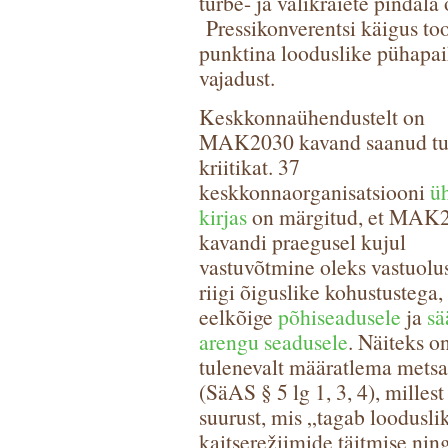
turbe- ja valikraiete pindala
Pressikonverentsi käigus too
punktina looduslike pühapai
vajadust.
Keskkonnaühendustelt on
MAK2030 kavand saanud tu
kriitikat. 37
keskkonnaorganisatsiooni
üh
kirjas
on märgitud, et MAK
kavandi praegusel kujul
vastuvõtmine oleks vastuolus
riigi õiguslike kohustustega,
eelkõige
põhiseadusele
ja
sä
arengu seadusele
. Näiteks o
tulenevalt määratlema metsa 
(SäAS § 5 lg 1, 3, 4), mille
suurust, mis „tagab looduslik
kaitserežiimide täitmise ning