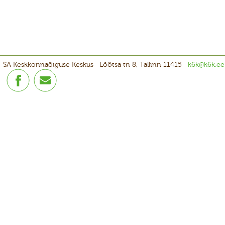
SA Keskkonnaõiguse Keskus
Lõõtsa tn 8, Tallinn 11415
k6k@k6k.ee