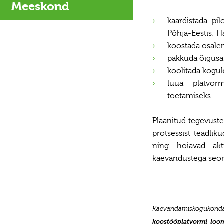
Meeskond
kaardistada pi
Põhja-Eestis: H
koostada osale
pakkuda õigusa
koolitada kogu
luua platvor
toetamiseks
Plaanitud tegevus
protsessist teadli
ning hoiavad akt
kaevandustega seon
Kaevandamiskoguk
koostööplatvormi loo