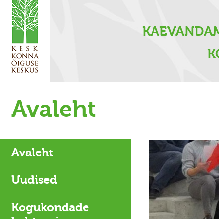
KAEVANDA
K
Avaleht
Avaleht
Uudised
Kogukondade