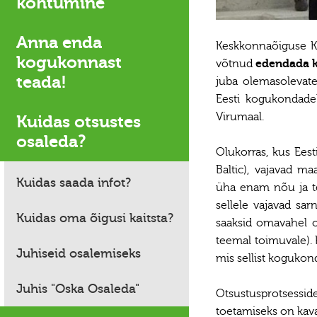
kohtumine
Anna enda
Keskkonnaõiguse Ke
kogukonnast
võtnud
edendada k
teada!
juba olemasolevate
Eesti kogukondade
Virumaal.
Kuidas otsustes
osaleda?
Olukorras, kus Ees
Baltic), vajavad 
Kuidas saada infot?
üha enam nõu ja tea
sellele vajavad sa
Kuidas oma õigusi kaitsta?
saaksid omavahel o
teemal toimuvale). 
Juhiseid osalemiseks
mis sellist kogukond
Juhis "Oska Osaleda"
Otsustusprotsessi
toetamiseks on kav