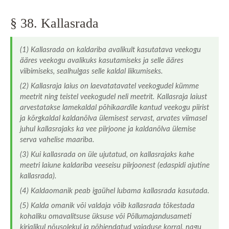
5.2. peatükk. Vastutus
§ 38. Kallasrada
6. peatükk. Rakendussätted
Märksõnastik
(1) Kallasrada on kaldariba avalikult kasutatava veekogu
Kasutatud lühendid
ääres veekogu avalikuks kasutamiseks ja selle ääres
Kasutatud materjalid
viibimiseks, sealhulgas selle kaldal liikumiseks.
(2) Kallasraja laius on laevatatavatel veekogudel kümme
meetrit ning teistel veekogudel neli meetrit. Kallasraja laiust
arvestatakse lamekaldal põhikaardile kantud veekogu piirist
ja kõrgkaldal kaldanõlva ülemisest servast, arvates viimasel
juhul kallasrajaks ka vee piirjoone ja kaldanõlva ülemise
serva vahelise maariba.
(3) Kui kallasrada on üle ujutatud, on kallasrajaks kahe
meetri laiune kaldariba veeseisu piirjoonest (edaspidi ajutine
kallasrada).
(4) Kaldaomanik peab igaühel lubama kallasrada kasutada.
(5)
Kalda omanik või valdaja võib kallasrada tõkestada
kohaliku omavalitsuse üksuse või Põllumajandusameti
kirjalikul nõusolekul ja põhjendatud vajaduse korral, nagu