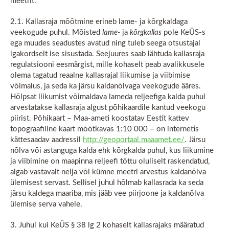
meetrit.
2.1. Kallasraja mõõtmine erineb lame- ja kõrgkaldaga
veekogude puhul. Mõisted
lame-
ja
kõrgkallas
pole KeÜS-s
ega muudes seadustes avatud ning tuleb seega otsustajal
igakordselt ise sisustada. Seejuures saab lähtuda kallasraja
regulatsiooni eesmärgist, mille kohaselt peab avalikkusele
olema tagatud reaalne kallasrajal liikumise ja viibimise
võimalus, ja seda ka järsu kaldanõlvaga veekogude ääres.
Hõlpsat liikumist võimaldava lameda reljeefiga kalda puhul
arvestatakse kallasraja algust põhikaardile kantud veekogu
piirist. Põhikaart – Maa-ameti koostatav Eestit kattev
topograafiline kaart mõõtkavas 1:10 000 – on internetis
kättesaadav aadressil
http://geoportaal.maaamet.ee/
. Järsu
nõlva või astanguga kalda ehk kõrgkalda puhul, kus liikumine
ja viibimine on maapinna reljeefi tõttu oluliselt raskendatud,
algab vastavalt nelja või kümne meetri arvestus kaldanõlva
ülemisest servast. Sellisel juhul hõlmab kallasrada ka seda
järsu kaldega maariba, mis jääb vee piirjoone ja kaldanõlva
ülemise serva vahele.
3. Juhul kui KeÜS § 38 lg 2 kohaselt kallasrajaks määratud