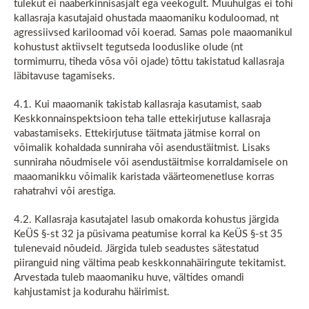
tulekut ei naaberkinnisasjalt ega veekogult. Muuhulgas ei tohi
kallasraja kasutajaid ohustada maaomaniku koduloomad, nt
agressiivsed kariloomad või koerad. Samas pole maaomanikul
kohustust aktiivselt tegutseda looduslike olude (nt
tormimurru, tiheda võsa või ojade) tõttu takistatud kallasraja
läbitavuse tagamiseks.
4.1. Kui maaomanik takistab kallasraja kasutamist, saab
Keskkonnainspektsioon teha talle ettekirjutuse kallasraja
vabastamiseks. Ettekirjutuse täitmata jätmise korral on
võimalik kohaldada sunniraha või asendustäitmist. Lisaks
sunniraha nõudmisele või asendustäitmise korraldamisele on
maaomanikku võimalik karistada väärteomenetluse korras
rahatrahvi või arestiga.
4.2. Kallasraja kasutajatel lasub omakorda kohustus järgida
KeÜS §-st 32 ja püsivama peatumise korral ka KeÜS §-st 35
tulenevaid nõudeid. Järgida tuleb seadustes sätestatud
piiranguid ning vältima peab keskkonnahäiringute tekitamist.
Arvestada tuleb maaomaniku huve, vältides omandi
kahjustamist ja kodurahu häirimist.