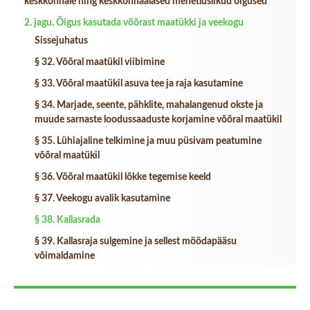
keskkonnale ning keskkonnaalased menetluslikud õigused
2. jagu. Õigus kasutada võõrast maatükki ja veekogu
Sissejuhatus
§ 32. Võõral maatükil viibimine
§ 33. Võõral maatükil asuva tee ja raja kasutamine
§ 34. Marjade, seente, pähklite, mahalangenud okste ja
muude sarnaste loodussaaduste korjamine võõral maatükil
§ 35. Lühiajaline telkimine ja muu püsivam peatumine
võõral maatükil
§ 36. Võõral maatükil lõkke tegemise keeld
§ 37. Veekogu avalik kasutamine
§ 38. Kallasrada
§ 39. Kallasraja sulgemine ja sellest möödapääsu
võimaldamine
5. peatükk. Loamenetlus
5.1. peatükk. Riiklik järelevalve