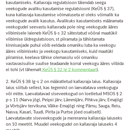
kasutamiseks. Kallasraja regulatsioon täiendab seega
veekogude avaliku kasutamise regulatsiooni (KeÜS § 37),
kuna kallasraja kasutamise võimaluseta ei oleks võimalik ka
veekogude avalik kasutus. Avalikuks kasutamiseks määramata
veekogudel seevastu kallasrada pole ning veekogude ääres
viibimisele laieneb KeÜS §-s 32 sätestatud võõral maatükil
viibimise üldregulatsioon, st piiramata ja tähistamata
kinnisasjade puhul võib eeldada omaniku luba ka veekogu
ääres viibimiseks ja veekogu kasutamiseks, kuid maatüki
piiramise, keelava tähise olemasolu või omaniku
vastavasisulise suulise teadaande korral veekogu ääres viibida
ei tohi (vt lähemalt
KeÜS § 32 lg 2 kommentaari
).
2. KeÜS § 38 lg-s 2 on määratletud kallasraja laius. Kallasraja
laius sõltub sellest, kas tegemist on laevatatava veekoguga
või mitte. Laevatatavad siseveekogud on loetletud MSOS § 2
p-s 11 (Narva jõgi, Peipsi järv, Lämmijärv, Pihkva järv, Emajõgi
ja Võrtsjärv tervikuna, Väike-Emajõgi ning Pärnu, Sauga, Reiu,
Nasva, Kasari, Tuudi, Pirita ja Purtse jõed osaliselt).
Laevatatavate siseveekogude ja mereranna kallasraja laiuseks
on 10 meetrit. Muudel veekogudel on kallasraja laiuseks 4