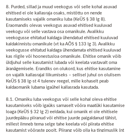
8. Purded, sillad ja muud veekogus või selle kohal asuvad
ehitised ei ole kallasraja osaks, mistõttu on nende
kasutamiseks vajalik omaniku luba (KeÜS § 38 lg 8).
Eraomandis olevas veekogus asuvad ehitised kuuluvad
veekogu või selle vastava osa omanikule. Avalikku
veekogusse ehitatud kaldaga ühendatud ehitised kuuluvad
kaldakinnistu omanikule (vt ka AÕS § 133 lg 3). Avalikku
veekogusse ehitatud kaldaga ühendamata ehitised kuuluvad
kas riigile või hoonestusloa omanikule. Ehitise omanik võib
üldjuhul selle kasutamist lubada või keelata vastavalt oma
äranägemisele. Erandiks on olukord, kus ehitise kasutamine
on vajalik kallasrajal liikumiseks – sellisel juhul on olulisem
KeÜS § 38 lg-st 4 tulenev reegel, mille kohaselt peab
kaldaomanik lubama igaühel kallasrada kasutada.
8.1. Omaniku luba veekogus või selle kohal oleva ehitise
kasutamiseks võib igaüks sarnaselt võõra maatüki kasutamise
loaga (KeÜS § 32 lg 2) eeldada, kui omanik ei ole ehitisele
juurdepääsu piiranud või ehitise juurde paigaldanud tähist,
millest ilmneb tema selge tahe keelata või piirata ehitise
kasutamist võõraste poolt. Piirang võib olla ka tingimuslik (nt