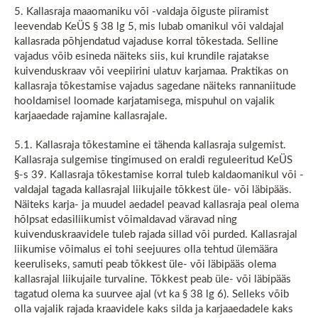
5. Kallasraja maaomaniku või -valdaja õiguste piiramist
leevendab KeÜS § 38 lg 5, mis lubab omanikul või valdajal
kallasrada põhjendatud vajaduse korral tõkestada. Selline
vajadus võib esineda näiteks siis, kui krundile rajatakse
kuivenduskraav või veepiirini ulatuv karjamaa. Praktikas on
kallasraja tõkestamise vajadus sagedane näiteks rannaniitude
hooldamisel loomade karjatamisega, mispuhul on vajalik
karjaaedade rajamine kallasrajale.
5.1. Kallasraja tõkestamine ei tähenda kallasraja sulgemist.
Kallasraja sulgemise tingimused on eraldi reguleeritud KeÜS
§-s 39. Kallasraja tõkestamise korral tuleb kaldaomanikul või -
valdajal tagada kallasrajal liikujaile tõkkest üle- või läbipääs.
Näiteks karja- ja muudel aedadel peavad kallasraja peal olema
hõlpsat edasiliikumist võimaldavad väravad ning
kuivenduskraavidele tuleb rajada sillad või purded. Kallasrajal
liikumise võimalus ei tohi seejuures olla tehtud ülemäära
keeruliseks, samuti peab tõkkest üle- või läbipääs olema
kallasrajal liikujaile turvaline. Tõkkest peab üle- või läbipääs
tagatud olema ka suurvee ajal (vt ka § 38 lg 6). Selleks võib
olla vajalik rajada kraavidele kaks silda ja karjaaedadele kaks