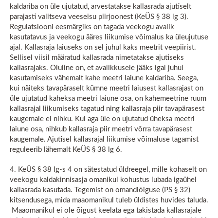
kaldariba on üle ujutatud, arvestatakse kallasrada ajutiselt
parajasti valitseva veeseisu piirjoonest (KeÜS § 38 lg 3).
Regulatsiooni eesmärgiks on tagada veekogu avalik
kasutatavus ja veekogu ääres liikumise võimalus ka üleujutuse
ajal. Kallasraja laiuseks on sel juhul kaks meetrit veepiirist.
Sellisel viisil määratud kallasrada nimetatakse ajutiseks
kallasrajaks. Oluline on, et avalikkusele jääks igal juhul
kasutamiseks vähemalt kahe meetri laiune kaldariba. Seega,
kui näiteks tavapäraselt kümne meetri laiusest kallasrajast on
üle ujutatud kaheksa meetri laiune osa, on kahemeetrine ruum
kallasrajal liikumiseks tagatud ning kallasraja piir tavapärasest
kaugemale ei nihku. Kui aga üle on ujutatud üheksa meetri
laiune osa, nihkub kallasraja piir meetri võrra tavapärasest
kaugemale. Ajutisel kallasrajal liikumise võimaluse tagamist
reguleerib lähemalt KeÜS § 38 lg 6.
4. KeÜS § 38 lg-s 4 on sätestatud üldreegel, mille kohaselt on
veekogu kaldakinnisasja omanikul kohustus lubada igaühel
kallasrada kasutada. Tegemist on omandiõiguse (PS § 32)
kitsendusega, mida maaomanikul tuleb üldistes huvides taluda.
Maaomanikul ei ole õigust keelata ega takistada kallasrajale