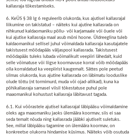
kallasraja tõkestamiseks.
6. KeÜS § 38 lg 6 reguleerib olukorda, kus ajutisel kallasrajal
liikumine on takistatud – näiteks kui ajutine kallasrada on
nihkunud kaldaomaniku põllu- või karjamaale või õuele või
kui ajutise kallasraja maal asub mõni hoone. Üldreeglina tuleb
kaldaomanikul sellisel juhul võimaldada kallasraja kasutajatele
takistusest möödapääs väljaspool kallasrada. Takistusest
möödapääs tuleks lubada võimalikult veepiiri lähedalt, kuid
selle võimatuse või liigse koormavuse korral võib möödapääs
olla korraldatud ka veepiirist kaugemalt. Sättes pole peetud
silmas olukorda, kus ajutine kallasrada on läbimatu looduslike
olude tõttu (nt tormimurd, muda või ojad-allikad), kuna ka
põhikallasraja sarnasel viisil tõkestatuse puhul pole
maaomanikul kohustust kallasraja läbitavust tagada.
6.1. Kui võõrastele ajutisel kallasrajal läbipääsu võimaldamine
oleks aga maaomaniku jaoks ülemäära koormav, siis ei saa
seda temalt nõuda ning kallasrada jääbki ajutiselt suletuks.
See, millal läbipääsu tagamine on ülemäära koormav, on
konkreetse olukorra hindamise küsimus. Näiteks võib osutuda