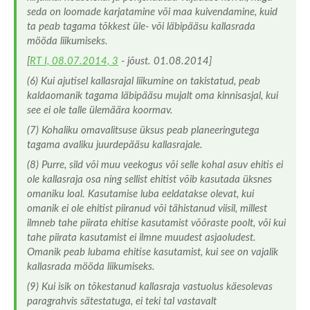
seda on loomade karjatamine või maa kuivendamine, kuid
ta peab tagama tõkkest üle- või läbipääsu kallasrada
mööda liikumiseks.
[
RT I, 08.07.2014, 3
- jõust. 01.08.2014]
(6) Kui ajutisel kallasrajal liikumine on takistatud, peab
kaldaomanik tagama läbipääsu mujalt oma kinnisasjal, kui
see ei ole talle ülemäära koormav.
(7) Kohaliku omavalitsuse üksus peab planeeringutega
tagama avaliku juurdepääsu kallasrajale.
(8) Purre, sild või muu veekogus või selle kohal asuv ehitis ei
ole kallasraja osa ning sellist ehitist võib kasutada üksnes
omaniku loal. Kasutamise luba eeldatakse olevat, kui
omanik ei ole ehitist piiranud või tähistanud viisil, millest
ilmneb tahe piirata ehitise kasutamist võõraste poolt, või kui
tahe piirata kasutamist ei ilmne muudest asjaoludest.
Omanik peab lubama ehitise kasutamist, kui see on vajalik
kallasrada mööda liikumiseks.
(9) Kui isik on tõkestanud kallasraja vastuolus käesolevas
paragrahvis sätestatuga, ei teki tal vastavalt