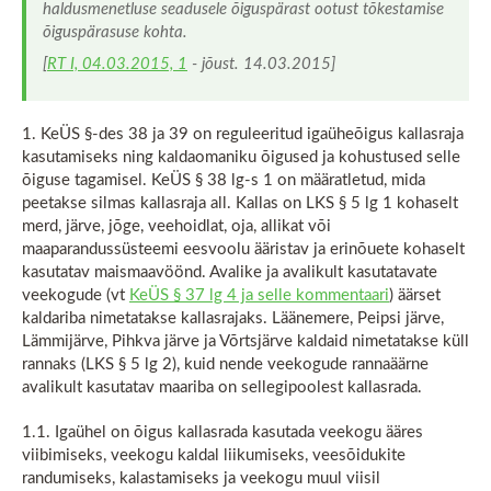
haldusmenetluse seadusele õiguspärast ootust tõkestamise
õiguspärasuse kohta.
[
RT I, 04.03.2015, 1
- jõust. 14.03.2015]
1. KeÜS §-des 38 ja 39 on reguleeritud igaüheõigus kallasraja
kasutamiseks ning kaldaomaniku õigused ja kohustused selle
õiguse tagamisel. KeÜS § 38 lg-s 1 on määratletud, mida
peetakse silmas kallasraja all. Kallas on LKS § 5 lg 1 kohaselt
merd, järve, jõge, veehoidlat, oja, allikat või
maaparandussüsteemi eesvoolu ääristav ja erinõuete kohaselt
kasutatav maismaavöönd. Avalike ja avalikult kasutatavate
veekogude (vt
KeÜS § 37 lg 4 ja selle kommentaari
) äärset
kaldariba nimetatakse kallasrajaks. Läänemere, Peipsi järve,
Lämmijärve, Pihkva järve ja Võrtsjärve kaldaid nimetatakse küll
rannaks (LKS § 5 lg 2), kuid nende veekogude rannaäärne
avalikult kasutatav maariba on sellegipoolest kallasrada.
1.1. Igaühel on õigus kallasrada kasutada veekogu ääres
viibimiseks, veekogu kaldal liikumiseks, veesõidukite
randumiseks, kalastamiseks ja veekogu muul viisil