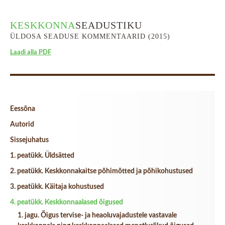
KESKKONNA
SEADUSTIKU
ÜLDOSA SEADUSE KOMMENTAARID
(2015)
Laadi alla PDF
Eessõna
Autorid
Sissejuhatus
1. peatükk. Üldsätted
2. peatükk. Keskkonnakaitse põhimõtted ja põhikohustused
3. peatükk. Käitaja kohustused
4. peatükk. Keskkonnaalased õigused
1. jagu. Õigus tervise- ja heaoluvajadustele vastavale