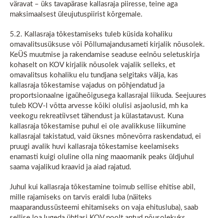
väravat – üks tavapärase kallasraja piiresse, teine aga
maksimaalsest üleujutuspiirist kõrgemale.
5.2. Kallasraja tõkestamiseks tuleb küsida kohaliku
omavalitsusüksuse või Põllumajandusameti kirjalik nõusolek.
KeÜS muutmise ja rakendamise seaduse eelnõu seletuskirja
kohaselt on KOV kirjalik nõusolek vajalik selleks, et
omavalitsus kohaliku elu tundjana selgitaks välja, kas
kallasraja tõkestamise vajadus on põhjendatud ja
proportsionaalne igaüheõigusega kallasrajal liikuda. Seejuures
tuleb KOV-l võtta arvesse kõiki olulisi asjaolusid, mh ka
veekogu rekreatiivset tähendust ja külastatavust. Kuna
kallasraja tõkestamise puhul ei ole avalikkuse liikumine
kallasrajal takistatud, vaid üksnes mõnevõrra raskendatud, ei
pruugi avalik huvi kallasraja tõkestamise keelamiseks
enamasti kuigi oluline olla ning maaomanik peaks üldjuhul
saama vajalikud kraavid ja aiad rajatud.
Juhul kui kallasraja tõkestamine toimub sellise ehitise abil,
mille rajamiseks on tarvis eraldi luba (näiteks
maaparandussüsteemi ehitamiseks on vaja ehitusluba), saab
sellise loa lugeda ühtlasi KOV poolt antud nõusolekuks