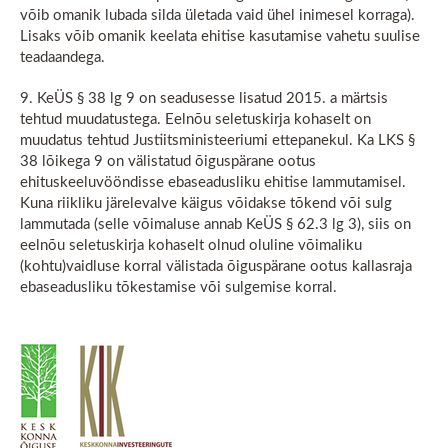
võib omanik lubada silda ületada vaid ühel inimesel korraga).
Lisaks võib omanik keelata ehitise kasutamise vahetu suulise
teadaandega.
9. KeÜS § 38 lg 9 on seadusesse lisatud 2015. a märtsis
tehtud muudatustega. Eelnõu seletuskirja kohaselt on
muudatus tehtud Justiitsministeeriumi ettepanekul. Ka LKS §
38 lõikega 9 on välistatud õiguspärane ootus
ehituskeeluvööndisse ebaseadusliku ehitise lammutamisel.
Kuna riikliku järelevalve käigus võidakse tõkend või sulg
lammutada (selle võimaluse annab KeÜS § 62.3 lg 3), siis on
eelnõu seletuskirja kohaselt olnud oluline võimaliku
(kohtu)vaidluse korral välistada õiguspärane ootus kallasraja
ebaseadusliku tõkestamise või sulgemise korral.