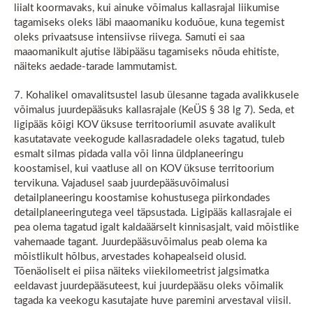
liialt koormavaks, kui ainuke võimalus kallasrajal liikumise
tagamiseks oleks läbi maaomaniku koduõue, kuna tegemist
oleks privaatsuse intensiivse riivega. Samuti ei saa
maaomanikult ajutise läbipääsu tagamiseks nõuda ehitiste,
näiteks aedade-tarade lammutamist.
7. Kohalikel omavalitsustel lasub ülesanne tagada avalikkusele
võimalus juurdepääsuks kallasrajale (KeÜS § 38 lg 7). Seda, et
ligipääs kõigi KOV üksuse territooriumil asuvate avalikult
kasutatavate veekogude kallasradadele oleks tagatud, tuleb
esmalt silmas pidada valla või linna üldplaneeringu
koostamisel, kui vaatluse all on KOV üksuse territoorium
tervikuna. Vajadusel saab juurdepääsuvõimalusi
detailplaneeringu koostamise kohustusega piirkondades
detailplaneeringutega veel täpsustada. Ligipääs kallasrajale ei
pea olema tagatud igalt kaldaäärselt kinnisasjalt, vaid mõistlike
vahemaade tagant. Juurdepääsuvõimalus peab olema ka
mõistlikult hõlbus, arvestades kohapealseid olusid.
Tõenäoliselt ei piisa näiteks viiekilomeetrist jalgsimatka
eeldavast juurdepääsuteest, kui juurdepääsu oleks võimalik
tagada ka veekogu kasutajate huve paremini arvestaval viisil.