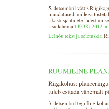
5. detsembril võttis Riigiko
muudatused, millega tõsteta
rikastusjäätmete ladestamis
sisu lähemalt
KÕKi 2012. a o
Eelnõu tekst ja seletuskiri
Ri
RUUMILINE PLAN
Riigikohus: planeeringu
tuleb esitada vähemalt 
3. detsembril tegi Riigikohu