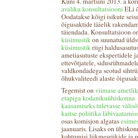
Kuni 4. märtsini 2013. a k
avaliku konsultatsiooni
ELi õ
Oodatakse kõigi isikute seis
õigusaktide täielik rakendam
täiendada. Konsultatsioon o
küsimustik
on suunatud ülds
küsimustik
riigi haldusasutu
ametiasutuste ekspertidele ja
ettevõtjatele, sidusrühmadel
valdkondadega seotud sihtrü
õhukvaliteedi alaste õigusa
Tegemist on
viimase ametli
etapiga kodanikuühiskonna
kaasamiseks tulevasse välis
kaitse poliitika läbivaatamis
osas komisjon algatas
esimes
jaanuaris. Lisaks on ühisko
kohtumisi liikmesriikide ja