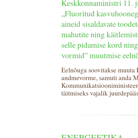
Keskkonnaministri 11. j
„Fluoritud kasvuhoonega
aineid sisaldavate toode
mahutite ning käitlemist
selle pidamise kord ning
vormid” muutmise eeln
Eelnõuga soovitakse muuta 
andmevorme, samuti anda M
Kommunikatsiooniministeeri
täitmiseks vajalik juurdepää
ENERGEETIKA