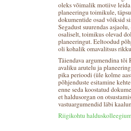
oleks võimalik motiive leida.
planeeringu toimikule, täpsu
dokumentide osad võiksid sis
Segadust suurendas asjaolu, e
osaliselt, toimikus olevad d
planeeringut. Eeltoodud põhju
oli kohalik omavalitsus rik
Täiendava argumendina tõi R
avaliku arutelu ja planeerin
pika perioodi (üle kolme aas
põhjenduste esitamine kehte
enne seda koostatud dokumen
et haldusorgan on otsustamis
vastuargumendid läbi kaalu
Riigikohtu halduskolleegiumi