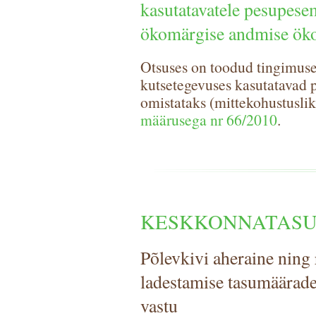
kasutatavatele pesupes
ökomärgise andmise öko
Otsuses on toodud tingimuse
kutsetegevuses kasutatavad p
omistataks (mittekohustusli
määrusega nr 66/2010
.
KESKKONNATAS
Põlevkivi aheraine ning 
ladestamise tasumäärade
vastu