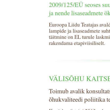
2009/125/EÜ seoses suu
ja nende lisaseadmete ö
Euroopa Liidu Teatajas aval
lampide ja lisaseadmete suh
täitmine on EL turule laskm
rakendama etapiviisiliselt.
VÄLISÕHU KAITS
Toimub avalik konsultat
õhukvaliteedi poliitika 