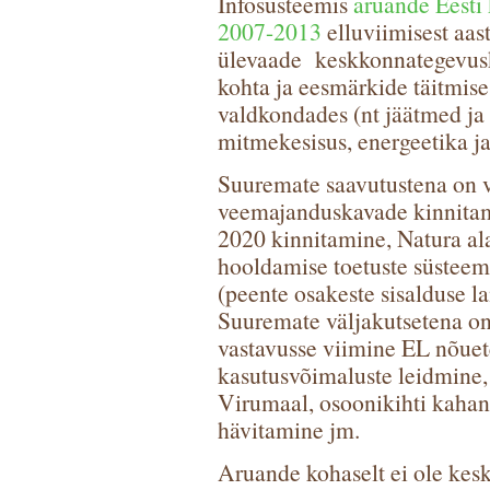
Infosüsteemis
aruande Eesti
2007-2013
elluviimisest aas
ülevaade keskkonnategevuska
kohta ja eesmärkide täitmis
valdkondades (nt jäätmed ja s
mitmekesisus, energeetika ja 
Suuremate saavutustena on v
veemajanduskavade kinnitam
2020 kinnitamine, Natura al
hooldamise toetuste süsteem
(peente osakeste sisalduse l
Suuremate väljakutsetena on
vastavusse viimine EL nõuet
kasutusvõimaluste leidmine
Virumaal, osoonikihti kaha
hävitamine jm.
Aruande kohaselt ei ole ke