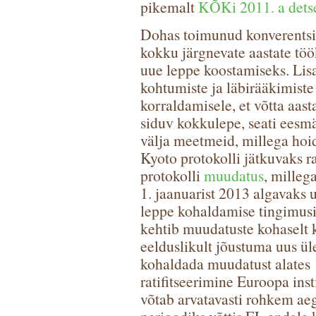
pikemalt
KÕKi 2011. a detse
Dohas toimunud konverentsil
kokku järgnevate aastate tö
uue leppe koostamiseks. Lis
kohtumiste ja läbirääkimiste
korraldamisele, et võtta aas
siduv kokkulepe, seati eesmä
välja meetmeid, millega hoi
Kyoto protokolli jätkuvaks r
protokolli
muudatus
, milleg
1. jaanuarist 2013 algavaks 
leppe kohaldamise tingimusi 
kehtib muudatuste kohaselt k
eelduslikult jõustuma uus ü
kohaldada muudatust alates 1
ratifitseerimine Euroopa inst
võtab arvatavasti rohkem aeg