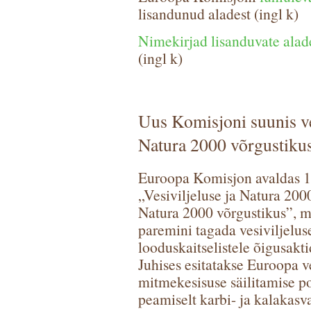
lisandunud aladest (ingl k)
Nimekirjad lisanduvate alad
(ingl k)
Uus Komisjoni suunis ve
Natura 2000 võrgustiku
Euroopa Komisjon avaldas 1
„Vesiviljeluse ja Natura 2000
Natura 2000 võrgustikus”, mi
paremini tagada vesiviljelu
looduskaitselistele õigusakt
Juhises esitatakse Euroopa ve
mitmekesisuse säilitamise p
peamiselt karbi- ja kalakasva