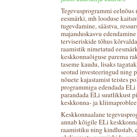
Tegevusprogrammi eelnõus m
eesmärki, mh looduse kaitsm
tugevdamine, säästva, ressu
majanduskasvu edendamine 
terviseriskide tõhus kõrval
raamistik nimetatud eesmär
keskkonnaõiguse parema ra
taseme kaudu, lisaks tagatak
seotud investeeringud ning 
nõuete kajastamist teistes p
programmiga edendada ELi l
parandada ELi suutlikkust p
keskkonna- ja kliimaproblee
Keskkonnaalane tegevusprog
annab kõigile ELi keskkonnap
raamistiku ning kindlustab, 