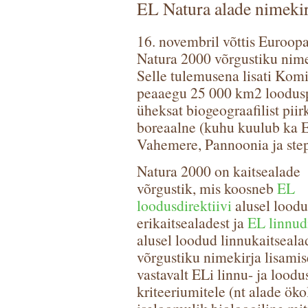
EL Natura alade nimekirj
16. novembril võttis Euroopa
Natura 2000 võrgustiku nimek
Selle tulemusena lisati Komi
peaaegu 25 000 km2 loodusp
üheksat biogeograafilist pii
boreaalne (kuhu kuulub ka E
Vahemere, Pannoonia ja step
Natura 2000 on kaitsealade
võrgustik, mis koosneb
EL
loodusdirektiivi
alusel lood
erikaitsealadest ja
EL linnudi
alusel loodud linnukaitseala
võrgustiku nimekirja lisamise
vastavalt ELi linnu- ja loodu
kriteeriumitele (nt alade öko