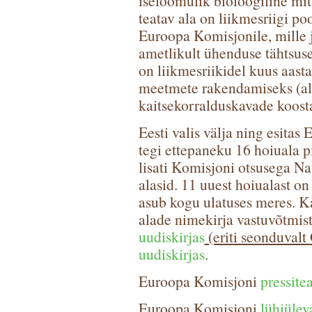
iseloomulik bioloogiline mit
teatav ala on liikmesriigi poo
Euroopa Komisjonile, mille j
ametlikult ühenduse tähtsuse
on liikmesriikidel kuus aast
meetmete rakendamiseks (al
kaitsekorralduskavade koost
Eesti valis välja ning esitas
tegi ettepaneku 16 hoiuala p
lisati Komisjoni otsusega N
alasid. 11 uuest hoiualast o
asub kogu ulatuses meres. Ka
alade nimekirja vastuvõtmis
uudiskirjas
(eriti seonduvalt
uudiskirjas
.
Euroopa Komisjoni
pressite
Euroopa Komisjoni
lühiüle