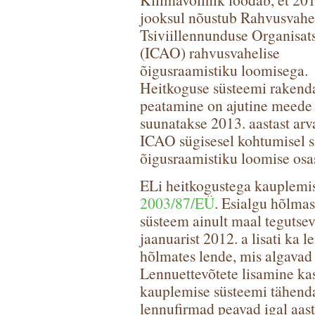
jooksul nõustub Rahvusvahe
Tsiviillennunduse Organisat
(ICAO) rahvusvahelise
õigusraamistiku loomisega.
Heitkoguse süsteemi rakend
peatamine on ajutine meede 
suunatakse 2013. aastast arv
ICAO sügisesel kohtumisel si
õigusraamistiku loomise osas
ELi heitkogustega kauplemis
2003/87/EÜ
. Esialgu hõlma
süsteem ainult maal tegutseva
jaanuarist 2012. a lisati ka 
hõlmates lende, mis algavad
Lennuettevõtete lisamine k
kauplemise süsteemi tähenda
lennufirmad peavad igal aas