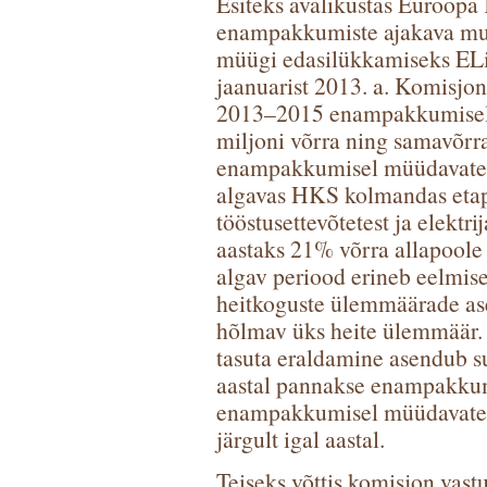
Esiteks avalikustas Euroop
enampakkumiste ajakava muu
müügi edasilükkamiseks ELi
jaanuarist 2013. a. Komisjon
2013–2015 enampakkumisel 
miljoni võrra ning samavõrr
enampakkumisel müüdavate kv
algavas HKS kolmandas etap
tööstusettevõtetest ja elektr
aastaks 21% võrra allapoole 2
algav periood erineb eelmisest
heitkoguste ülemmäärade as
hõlmav üks heite ülemmäär. 
tasuta eraldamine asendub 
aastal pannakse enampakkumi
enampakkumisel müüdavate s
järgult igal aastal.
Teiseks võttis komisjon vast