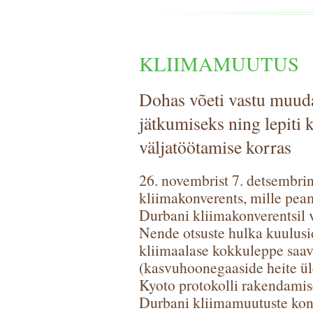
KLIIMAMUUTUS
Dohas võeti vastu muuda
jätkumiseks ning lepiti
väljatöötamise korras
26. novembrist 7. detsembr
kliimakonverents, mille pea
Durbani kliimakonverentsil 
Nende otsuste hulka kuulusid
kliimaalase kokkuleppe saa
(kasvuhoonegaaside heite ü
Kyoto protokolli rakendamise
Durbani kliimamuutuste konv