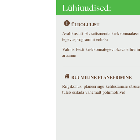
Lühiuudised:
ÜLDOLULIST
Avalikustati EL seitsmenda keskkonnaalase
tegevusprogrammi eelnõu
Valmis Eesti keskkonnategevuskava elluvii
aruanne
RUUMILINE PLANEERIMINE
Riigikohus: planeeringu kehtestamise otsuse
tuleb esitada vähemalt põhimotiivid