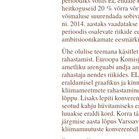
perioodiks võttis EL endale
heitkoguseid 20 % võrra võrr
võimaluse suurendada sobiva
ni. 2014. aastaks vaadatakse 
perioodis osalevate riikide 
ambitsioonikamate eesmärki
Ühe olulise teemana käsitle
rahastamist. Euroopa Komis
ametliku arenguabi andja ar
rahastaja nendes riikides. EL
eraldamisel graafikus ja kin
kliimameetmete rahastamine 
lõppu. Lisaks lepiti konvere
seotud kahju hüvitamiseks e
luuakse eraldi kord. Korra t
järgmise aasta lõpus Varssa
kliimamuutuste konverentsil