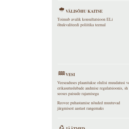
VÄLISÕHU KAITSE
Toimub avalik konsultatsioon ELi
õhukvaliteedi poliitika teemal
VESI
Veeseaduses plaanitakse olulisi muudatusi v
erikasutuslubade andmise regulatsioonis, sh
seoses paisude rajamisega
Reovee puhastamise nõuded muutuvad
järgmisest aastast rangemaks
JÄÄTMED