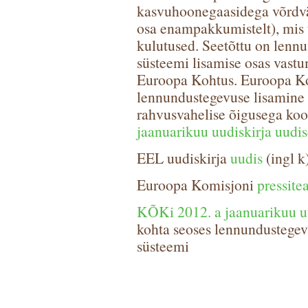
kasvuhoonegaasidega võrdvää
osa enampakkumistelt), mis 
kulutused. Seetõttu on lenn
süsteemi lisamise osas vastu
Euroopa Kohtus. Euroopa Koht
lennundustegevuse lisamine
rahvusvahelise õigusega koo
jaanuarikuu uudiskirja uudis
EEL uudiskirja
uudis
(ingl k
Euroopa Komisjoni
pressite
KÕKi 2012. a jaanuarikuu uu
kohta seoses lennundustege
süsteemi