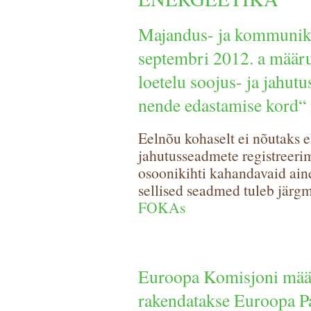
Majandus- ja kommunika
septembri 2012. a määr
loetelu soojus- ja jahutu
nende edastamise kord“
Eelnõu kohaselt ei nõutaks ehi
jahutusseadmete registreerim
osoonikihti kahandavaid ain
sellised seadmed tuleb järgmi
FOKAs
Euroopa Komisjoni määr
rakendatakse Euroopa Pa