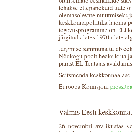
olulisemate eesmärkide saa
tehakse ettepanekuid uute õ
olemasolevate muutmiseks ja
keskkonnapoliitika laiema p
tegevusprogramme on ELi ke
järgitud alates 1970ndate alg
Järgmise sammuna tuleb eel
Nõukogu poolt heaks kiita ja 
pärast EL Teatajas avaldamis
Seitsmenda keskkonnaalase
Euroopa Komisjoni
pressite
Valmis Eesti keskkonnat
26. novembril avalikustas 