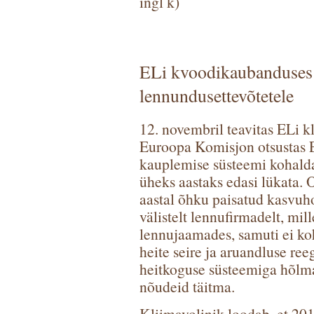
ingl k)
ELi kvoodikaubanduses 
lennundusettevõtetele
12. novembril teavitas ELi 
Euroopa Komisjon otsustas 
kauplemise süsteemi kohalda
üheks aastaks edasi lükata.
aastal õhku paisatud kasvuh
välistelt lennufirmadelt, mi
lennujaamades, samuti ei ko
heite seire ja aruandluse re
heitkoguse süsteemiga hõlma
nõudeid täitma.
Kliimavolinik loodab, et 201