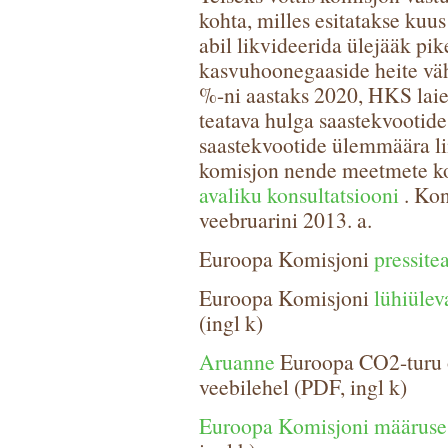
kohta, milles esitatakse kuu
abil likvideerida ülejääk pik
kasvuhoonegaaside heite v
%-ni aastaks 2020, HKS laie
teatava hulga saastekvootide
saastekvootide ülemmäära l
komisjon nende meetmete ko
avaliku konsultatsiooni
. Kon
veebruarini 2013. a.
Euroopa Komisjoni
pressite
Euroopa Komisjoni
lühiüle
(ingl k)
Aruanne
Euroopa CO2-turu 
veebilehel (PDF, ingl k)
Euroopa Komisjoni määruse