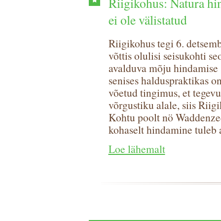
Riigikohus: Natura hin
ei ole välistatud
Riigikohus tegi 6. detsemb
võttis olulisi seisukohti 
avalduva mõju hindamise 
senises halduspraktikas o
võetud tingimus, et tegevu
võrgustiku alale, siis Rii
Kohtu poolt nö Waddenzee 
kohaselt hindamine tuleb al
Loe lähemalt