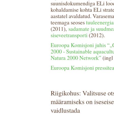
suunisdokumendiga ELi lood
kohaldamise kohta ELi stratee
aastatel avaldatud. Varasemat
teemaga seoses
tuuleenergia
(2011),
sadamate ja suudme
siseveetransporti
(2012).
Euroopa Komisjoni juhis “„
2000 - Sustainable aquacultur
Natura 2000 Network”
(ingl 
Euroopa Komisjoni pressite
Riigikohus: Valitsuse o
määramiseks on iseseise
vaidlustada