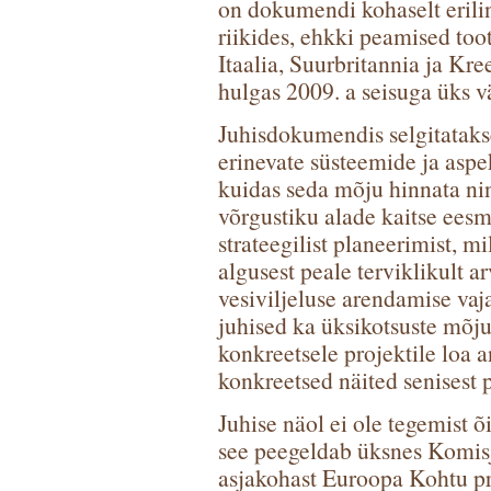
on dokumendi kohaselt erili
riikides, ehkki peamised too
Itaalia, Suurbritannia ja Kr
hulgas 2009. a seisuga üks v
Juhisdokumendis selgitatakse,
erinevate süsteemide ja asp
kuidas seda mõju hinnata nin
võrgustiku alade kaitse ees
strateegilist planeerimist, m
algusest peale terviklikult a
vesiviljeluse arendamise vaj
juhised ka üksikotsuste mõj
konkreetsele projektile loa a
konkreetsed näited senisest p
Juhise näol ei ole tegemist 
see peegeldab üksnes Komisjo
asjakohast Euroopa Kohtu pr