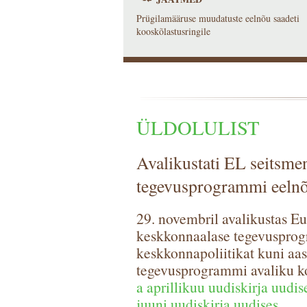
Prügilamääruse muudatuste eelnõu saadeti
kooskõlastusringile
ÜLDOLULIST
Avalikustati EL seitsme
tegevusprogrammi eeln
29. novembril avalikustas 
keskkonnaalase tegevuspro
keskkonnapoliitikat kuni aa
tegevusprogrammi avaliku k
a aprillikuu uudiskirja uudis
juuni uudiskirja uudises
.