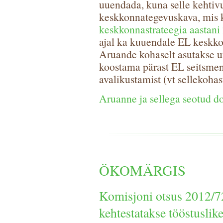
uuendada, kuna selle kehtiv
keskkonnategevuskava, mis 
keskkonnastrateegia aastani
ajal ka kuuendale EL keskk
Aruande kohaselt asutakse 
koostama pärast EL seitsm
avalikustamist (vt sellekohas
Aruanne ja sellega seotud 
ÖKOMÄRGIS
Komisjoni otsus 2012/7
kehtestatakse tööstuslike