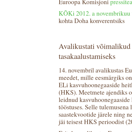
Euroopa Komisjoni
pressite
KÕKi 2012. a novembrikuu u
kohta Doha konverentsiks
Avalikustati võimaliku
tasakaalustamiseks
14. novembril avalikustas 
meedet, mille eesmärgiks on
ELi kasvuhoonegaaside heit
(HKS). Meetmete ajendiks on
leidnud kasvuhoonegaaside 
tööstuses. Selle tulemusena 
saastekvootide järele ning 
jäi teisest HKS perioodist (2