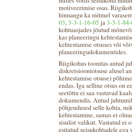
milles võttis seisukoha muu
motiveerimise osas. Riigik
hinnangu ka mitmel varasema
03
,
3-3-1-16-05
ja
3-3-1-84-
kohtuasjades jõutud mõnevõrr
kas planeeringu kehtestami
kehtestamise otsuses või või
planeeringudokumentides.
Riigikohus toonitas antud ju
diskretsiooniotsuse alusel an
kehtestamise otsuse) põhimo
endas. Iga selline otsus on ee
seetõttu ei saa vastavad kaa
dokumendis. Antud juhtumil 
põhjendused selle kohta, mik
kehtestamine, samas ei oln
sisulist valikut. Vastatud e
esitatud seisukohtadele ega