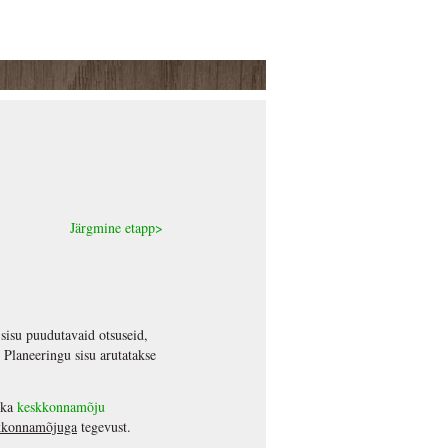
Järgmine etapp>
 sisu puudutavaid otsuseid,
 Planeeringu sisu arutatakse
a ka
keskkonnamõju
skkonnamõjuga
tegevust.