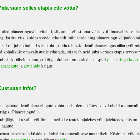
ida saan selles etapis ette võtta?
 oled planeeringust huvitatud, siis anna sellest oma valla- või linnavalitsuse p
gi ka ära viis, kuidas soovid edaspidi infot saada ning planeeringu väljatöötami
 sul on juba kindlaid seisukohti, mida tahaksid detailplaneeringus näha (või mid
d kohalikule omavalitsusele edastada, siis saab neid juba varases etapis arvesse 
ub siiski tähele panna, et kõige olulisem on osaleda edaspidi
planeeringu koost
japanekute
ja
arutelude
käigus.
ust saan infot?
o algatatud detailplaneeringute kohta peab olema kättesaadav kohaliku omavalit
riigis „Planeeringud“).
ub jälgida ka valla või linna ametlikke teateid ajalehes või ajalehtedes, mis on
e nähtud.
emat teavet saab küsida ka kohaliku omavalitsuse ametnikelt. Küsimusi võid esi
etliku
teabenõude
(vaata lähemalt
siit
).