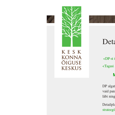
Det
<DP-st ü
<
Tagasi 
DP algat
vaid pan
läbi nin
Detailpl
strateeg