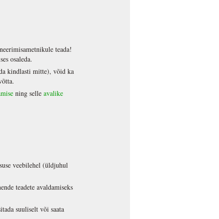
laneerimisametnikule teada!
ses osaleda.
a kindlasti mitte), võid ka
võtta.
amise
ning selle
avalike
suse veebilehel (üldjuhul
 nende teadete avaldamiseks
tada suuliselt või saata