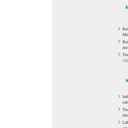
M
Kui
Mär
Kui
nee
Tas
väl
K
Inf
rub
Tas
ett
Läh
am