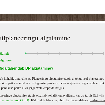
ailplaneeringu algatamine
ldiselt
algusesse
Mida tähendab DP algatamine?
ab kohalik omavalitsus. Planeeringu algatamise etapis ei tehta veel planeeringu
nakse paika raamid otsuse tegemise protsessi jaoks – ajakava, tegevusplaan jmt.
g pannakse paika alles järgnevate etappide käigus.
aneeringu algatamise etapis otsustab kohalik omavalitsus, kas on tarvis läbi vii
iline hindamine (KSH)
. KSH tuleb läbi viia juhul, kui kavandatakse
olulise ke