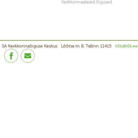
Keskkonnaalased õigused
SA Keskkonnaõiguse Keskus
Lõõtsa tn 8, Tallinn 11415
k6k@k6k.ee