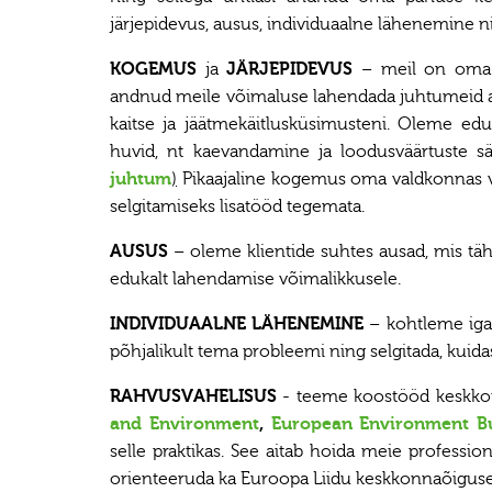
järjepidevus, ausus, individuaalne lähenemine n
KOGEMUS
ja
JÄRJEPIDEVUS
– meil on oma v
andnud meile võimaluse lahendada juhtumeid a
kaitse ja jäätmekäitlusküsimusteni. Oleme edu
huvid, nt kaevandamine ja loodusväärtuste säi
juhtum
)
Pikaajaline kogemus oma valdkonnas v
selgitamiseks lisatööd tegemata.
AUSUS
– oleme klientide suhtes ausad, mis tä
edukalt lahendamise võimalikkusele.
INDIVIDUAALNE LÄHENEMINE
– kohtleme igat 
põhjalikult tema probleemi ning selgitada, kuid
RAHVUSVAHELISUS
- teeme koostööd keskkonna
and Environment
,
European Environment B
selle praktikas. See aitab hoida meie professi
orienteeruda ka Euroopa Liidu keskkonnaõiguse