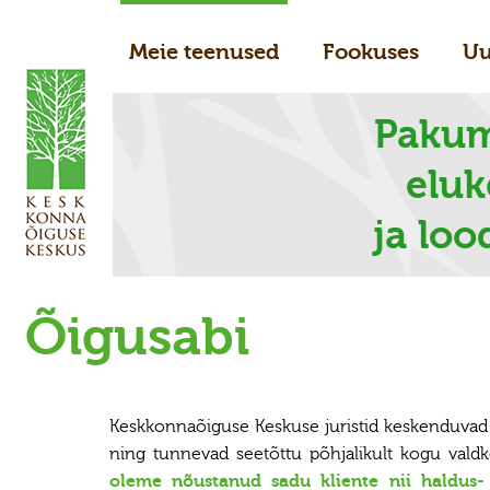
Meie teenused
Fookuses
Uu
Pakum
elu
ja loo
Õigusabi
Keskkonnaõiguse Keskuse juristid keskenduvad 
ning tunnevad seetõttu põhjalikult kogu vald
oleme nõustanud sadu kliente nii haldus-