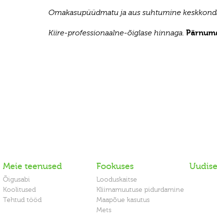
Omakasupüüdmatu ja aus suhtumine keskkond
Pärnuma
Kiire-professionaalne-õiglase hinnaga.
Meie teenused
Fookuses
Uudis
Õigusabi
Looduskaitse
Koolitused
Kliimamuutuse pidurdamine
Tehtud tööd
Maapõue kasutus
Mets