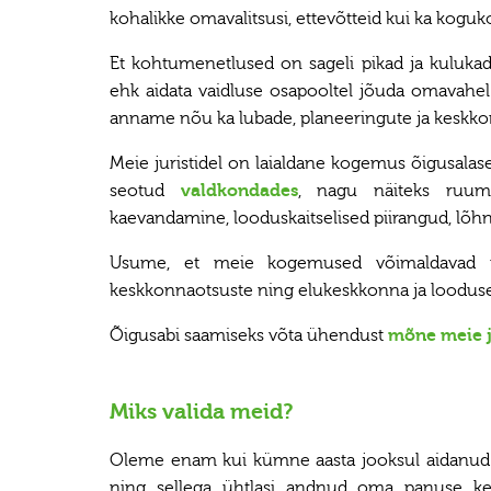
kohalikke omavalitsusi, ettevõtteid kui ka kogu
Et kohtumenetlused on sageli pikad ja kuluka
ehk aidata vaidluse osapooltel jõuda omavahel
anname nõu ka lubade, planeeringute ja keskk
Meie juristidel on laialdane kogemus õigusala
seotud
valdkondades
, nagu näiteks ruumi
kaevandamine, looduskaitselised piirangud, lõh
Usume, et meie kogemused võimaldavad me
keskkonnaotsuste ning elukeskkonna ja looduse 
Õigusabi saamiseks võta ühendust
mõne meie j
Miks valida meid?
Oleme enam kui kümne aasta jooksul aidanud sa
ning sellega ühtlasi andnud oma panuse k