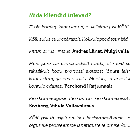
Mida kliendid ütlevad?
Ei ole kordagi kahetsenud, et valisime just KÕ
Kõik sujus suurepäraselt. Kokkulepped toimisid.
Andres Liinat, Mulgi valla
Kiirus, siirus, lihtsus.
Meie pere sai esmakordselt tunda, et meid s
rahulikult kogu protsessi algusest lõpuni la
kohtuistungiga ees oodata. Meeldis, et arvest
Perekond Harjumaalt
kohtule edastati.
Keskkonnaõiguse Keskus on keskkonnakasutus
Kiviberg, Vihula Vallavalitsus
KÕK pakub asjatundlikku keskkonnaõiguse tee
õiguslike probleemide lahenduste leidmisel/olu