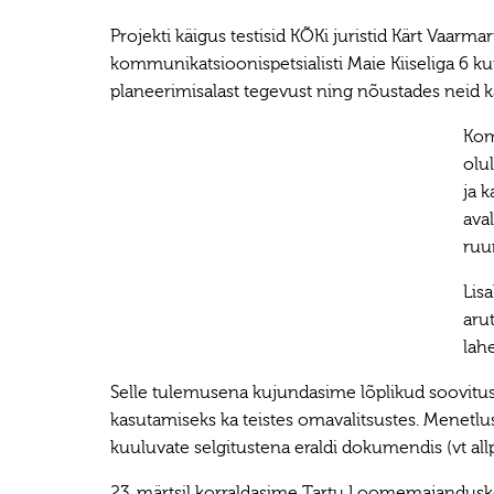
Projekti käigus testisid KÕKi juristid Kärt Vaarma
kommunikatsioonispetsialisti Maie Kiiseliga 6 ku
planeerimisalast tegevust ning nõustades neid k
Kom
olu
ja 
aval
ruu
Lisa
aru
lah
Selle tulemusena kujundasime lõplikud soovitu
kasutamiseks ka teistes omavalitsustes. Menetlu
kuuluvate selgitustena eraldi dokumendis (vt all
23. märtsil korraldasime Tartu Loomemajandusk