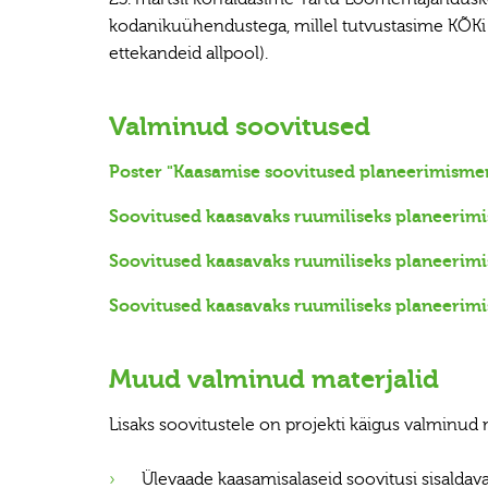
kodanikuühendustega, millel tutvustasime KÕKi 
ettekandeid allpool).
Valminud soovitused
Poster "Kaasamise soovitused planeerimisme
Soovitused kaasavaks ruumiliseks planeerimi
Soovitused kaasavaks ruumiliseks planeerimis
Soovitused kaasavaks ruumiliseks planeerimi
Muud valminud materjalid
Lisaks soovitustele on projekti käigus valminud 
Ülevaade kaasamisalaseid soovitusi sisaldava