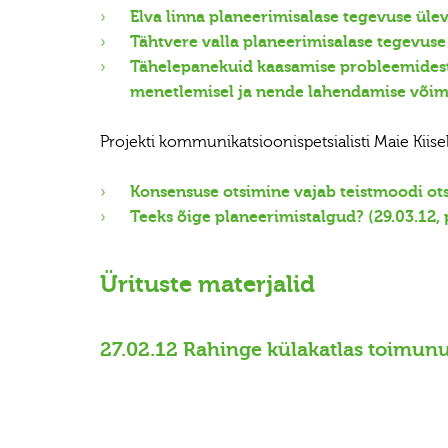
Elva linna planeerimisalase tegevuse ül
Tähtvere valla planeerimisalase tegevus
Tähelepanekuid kaasamise probleemidest
menetlemisel ja nende lahendamise võima
Projekti kommunikatsioonispetsialisti Maie Kiiseli
Konsensuse otsimine vajab teistmoodi ots
Teeks õige planeerimistalgud? (29.03.12, 
Ürituste materjalid
27.02.12 Rahinge külakatlas toimun