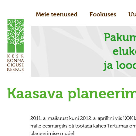
Meie teenused
Fookuses
Uu
Pakum
elu
ja loo
Kaasava planeeri
2011. a. maikuust kuni 2012. a. aprillini viis KÕ
mille eesmärgiks oli töötada kahes Tartumaa omav
planeerimise mudel.