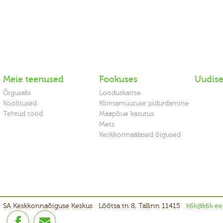
Meie teenused
Fookuses
Uudis
Õigusabi
Looduskaitse
Koolitused
Kliimamuutuse pidurdamine
Tehtud tööd
Maapõue kasutus
Mets
Keskkonnaalased õigused
SA Keskkonnaõiguse Keskus
Lõõtsa tn 8, Tallinn 11415
k6k@k6k.ee