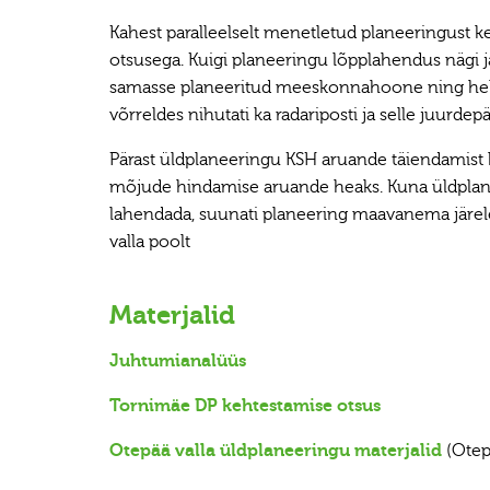
Kahest paralleelselt menetletud planeeringust ke
otsusega. Kuigi planeeringu lõpplahendus nägi jät
samasse planeeritud meeskonnahoone ning heliko
võrreldes nihutati ka radariposti ja selle juurde
Pärast üldplaneeringu KSH aruande täiendamist
mõjude hindamise aruande heaks. Kuna üldplanee
lahendada, suunati planeering maavanema järele
valla poolt
Materjalid
Juhtumianalüüs
Tornimäe DP kehtestamise otsus
Otepää valla üldplaneeringu materjalid
(Otep