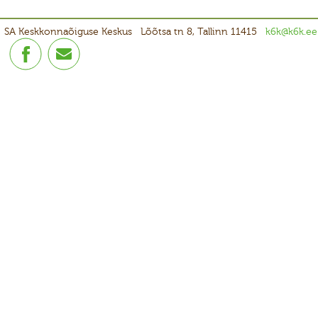
SA Keskkonnaõiguse Keskus
Lõõtsa tn 8, Tallinn 11415
k6k@k6k.ee