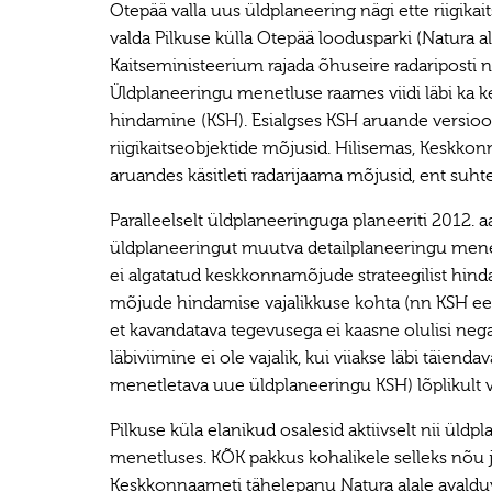
Otepää valla uus üldplaneering nägi ette riigika
valda Pilkuse külla Otepää loodusparki (Natura al
Kaitseministeerium rajada õhuseire radariposti ni
Üldplaneeringu menetluse raames viidi läbi ka 
hindamine (KSH). Esialgses KSH aruande versioon
riigikaitseobjektide mõjusid. Hilisemas, Keskko
aruandes käsitleti radarijaama mõjusid, ent suhtel
Paralleelselt üldplaneeringuga planeeriti 2012. 
üldplaneeringut muutva detailplaneeringu mene
ei algatatud keskkonnamõjude strateegilist hind
mõjude hindamise vajalikkuse kohta (nn KSH eel
et kavandatava tegevusega ei kaasne olulisi neg
läbiviimine ei ole vajalik, kui viiakse läbi täie
menetletava uue üldplaneeringu KSH) lõplikult v
Pilkuse küla elanikud osalesid aktiivselt nii üld
menetluses. KÕK pakkus kohalikele selleks nõu ja 
Keskkonnaameti tähelepanu Natura alale avalduva