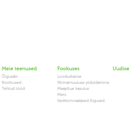
Meie teenused
Fookuses
Uudis
Õigusabi
Looduskaitse
Koolitused
Kliimamuutuse pidurdamine
Tehtud tööd
Maapõue kasutus
Mets
Keskkonnaalased õigused