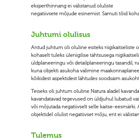
eksperthinnang ei välistanud oluliste
negatiivsete mõjude esinemist. Samuti tõid kohali
Juhtumi olulisus
Antud juhtum oli oluline esiteks riigikaitseliste
kohaselt tuleks üleriigilise tähtsusega riigikait
üldplaneeringu või detailplaneeringu tasandil, n
kuna objekti asukoha valimine maakonnaplaneerin
kõikidest aspektidest lähtudes soodsaim asukoht
Teiseks oli juhtum oluline Natura aladel kavan
kavandatavad tegevused on üldjuhul lubatud vaid j
või mõjutada negatiivselt selle kaitse-eesmärki. 
objektidel olulist negatiivset mõju, ent ei välist
Tulemus