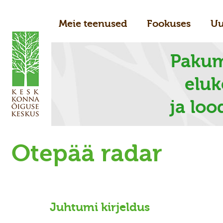
Meie teenused
Fookuses
Uu
Pakum
elu
ja loo
Otepää radar
Juhtumi kirjeldus