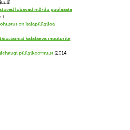
uuli)
datused lubavad mõrdu poolaasta
i)
kohustus on kalapüügiloa
täiustamist kalalaeva mootorite
ulehaugi püügikoormust
(2014