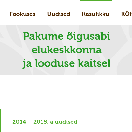
Fookuses
Uudised
Kasulikku
KÕ
Pakume õigusabi
elukeskkonna
ja looduse kaitsel
5
2014. - 2015. a uudised