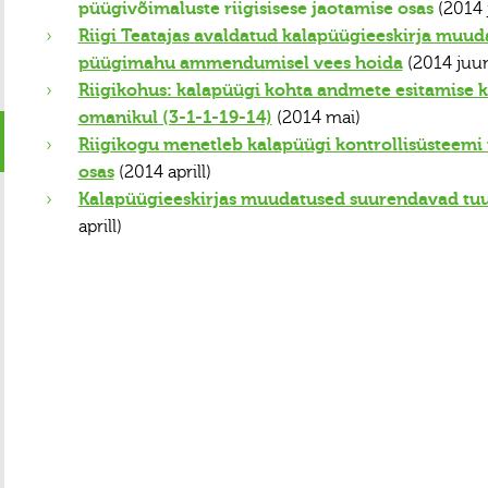
püügivõimaluste riigisisese jaotamise osas
(2014 j
Riigi Teatajas avaldatud kalapüügieeskirja muu
püügimahu ammendumisel vees hoida
(2014 juun
Riigikohus: kalapüügi kohta andmete esitamise 
omanikul (3-1-1-19-14)
(2014 mai)
Riigikogu menetleb kalapüügi kontrollisüsteemi 
osas
(2014 aprill)
Kalapüügieeskirjas muudatused suurendavad tu
aprill)