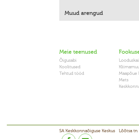
Muud arengud
Meie teenused
Fookus
Õigusabi
Looduskai
Koolitused
Kliimamu
Tehtud tööd
Maapõue 
Mets
Keskkonna
SA Keskkonnaõiguse Keskus
Lõõtsa tn 