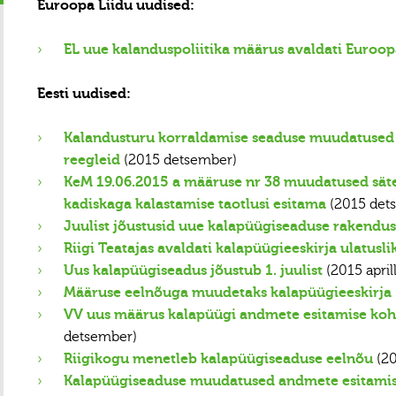
Euroopa Liidu uudised:
EL uue kalanduspoliitika määrus avaldati Euroopa
Eesti uudised:
Kalandusturu korraldamise seaduse muudatused 
reegleid
(2015 detsember)
KeM 19.06.2015 a määruse nr 38 muudatused säte
kadiskaga kalastamise taotlusi esitama
(2015 det
Juulist jõustusid uue kalapüügiseaduse rakendus
Riigi Teatajas avaldati kalapüügieeskirja ulatus
Uus kalapüügiseadus jõustub 1. juulist
(2015 aprill
Määruse eelnõuga muudetaks kalapüügieeskirja
VV uus määrus kalapüügi andmete esitamise koht
detsember)
Riigikogu menetleb kalapüügiseaduse eelnõu
(20
Kalapüügiseaduse muudatused andmete esitamise,