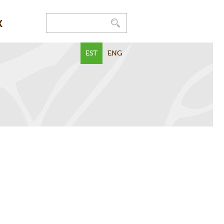
K
EST
ENG