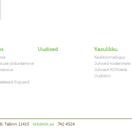
es
Uudised
Kasulikku
tse
Keskkonnaõigus
utuse pidurdamine
Juhised kodanikele
kasutus
Juhised KOVidele
Uudiskiri
alased õigused
8, Tallinn 11415
k6k@k6k.ee
742 4524