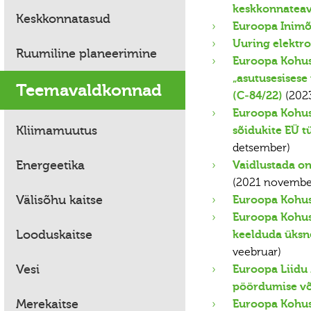
keskkonnateave
Keskkonnatasud
Euroopa Inimõ
Uuring elektro
Ruumiline planeerimine
Euroopa Kohus 
„asutusesisese
Teemavaldkonnad
(C‑84/22)
(202
Euroopa Kohus
Kliimamuutus
sõidukite EÜ 
detsember)
Energeetika
Vaidlustada on
(2021 novembe
Välisõhu kaitse
Euroopa Kohus
Euroopa Kohus:
Looduskaitse
keelduda üksne
veebruar)
Vesi
Euroopa Liidu
pöördumise võ
Merekaitse
Euroopa Kohus