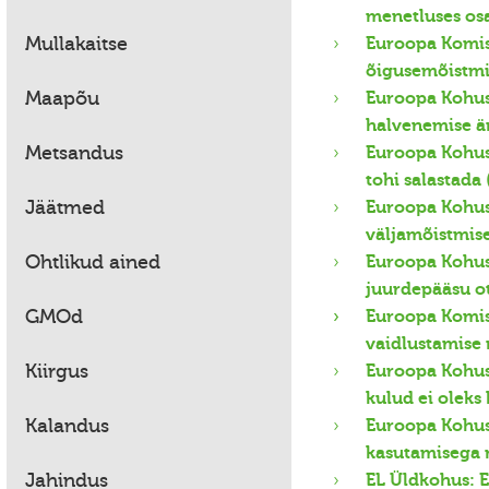
menetluses os
Mullakaitse
Euroopa Komis
õigusemõistmi
Maapõu
Euroopa Kohus:
halvenemise ä
Metsandus
Euroopa Kohus
tohi salastada 
Jäätmed
Euroopa Kohus 
väljamõistmise
Ohtlikud ained
Euroopa Kohus:
juurdepääsu o
GMOd
Euroopa Komisj
vaidlustamise 
Kiirgus
Euroopa Kohus:
kulud ei oleks
Kalandus
Euroopa Kohus
kasutamisega 
Jahindus
EL Üldkohus: E