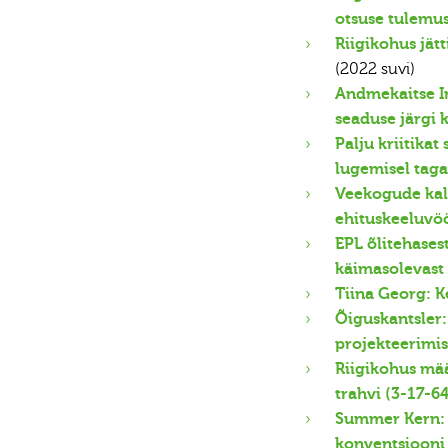
otsuse tulemu
Riigikohus jät
(2022 suvi)
Andmekaitse In
seaduse järgi 
Palju kriitika
lugemisel taga
Veekogude kal
ehituskeeluvöö
EPL õlitehases
käimasolevast
Tiina Georg: K
Õiguskantsler:
projekteerimi
Riigikohus mää
trahvi (3-17-6
Summer Kern: 
konventsiooni