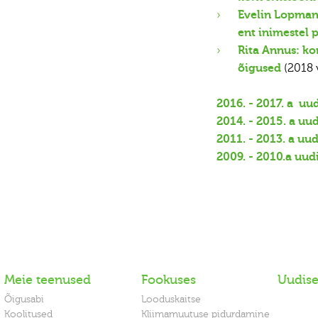
Evelin Lopman:
ent inimestel 
Rita Annus: ko
õigused
(2018 
2016. - 2017. a uu
2014. - 2015. a uu
2011. - 2013. a uu
2009. - 2010.a uud
Meie teenused
Fookuses
Uudis
Õigusabi
Looduskaitse
Koolitused
Kliimamuutuse pidurdamine