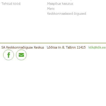
Tehtud tööd
Maapõue kasutus
Mets
Keskkonnaalased õigused
SA Keskkonnaõiguse Keskus
Lõõtsa tn 8, Tallinn 11415
k6k@k6k.ee