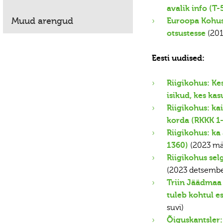
avalik info (T
Muud arengud
Euroopa Kohus 
otsustesse
(201
Eesti uudised:
Riigikohus: K
isikud, kes ka
Riigikohus: ka
korda (RKKK 1-
Riigikohus: ka
1360)
(2023 mä
Riigikohus se
(2023 detsembe
Triin Jäädmaa 
tuleb kohtul e
suvi)
Õiguskantsler: