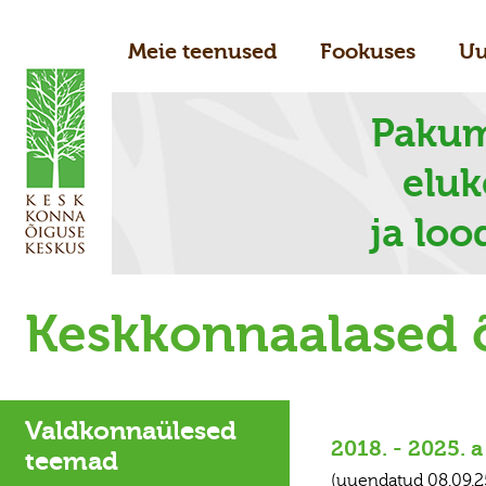
Meie teenused
Fookuses
Uu
Pakum
elu
ja loo
Keskkonnaalased 
Valdkonnaülesed
2018. - 2025. 
teemad
(uuendatud 08.09.2