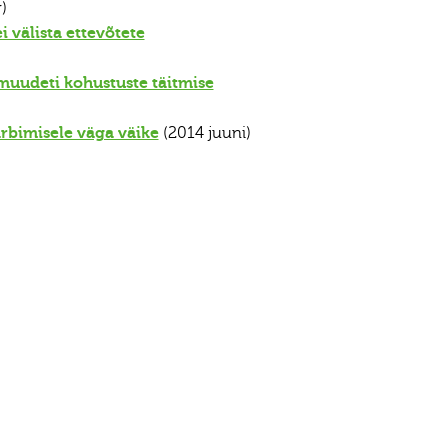
)
 välista ettevõtete
uudeti kohustuste täitmise
rbimisele väga väike
(2014 juuni)