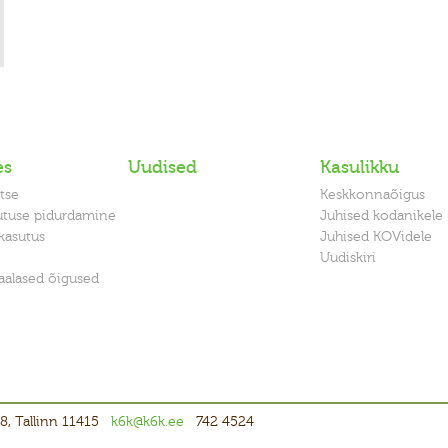
es
Uudised
Kasulikku
tse
Keskkonnaõigus
utuse pidurdamine
Juhised kodanikele
kasutus
Juhised KOVidele
Uudiskiri
alased õigused
8, Tallinn 11415
k6k@k6k.ee
742 4524