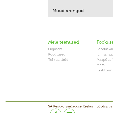
Muud arengud
Meie teenused
Fookus
Õigusabi
Looduskai
Koolitused
Kliimamu
Tehtud tööd
Maapõue 
Mets
Keskkonna
SA Keskkonnaõiguse Keskus
Lõõtsa tn 