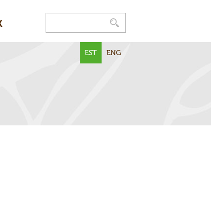
K
EST
ENG