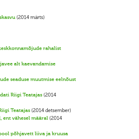
skasvu
(2014 märts)
keskkonnamõjude rahalist
javee alt kaevandamise
sude seaduse muutmise eelnõust
ti Riigi Teatajas
(2014
iigi Teatajas
(2014 detsember)
d, ent vähesel määral
(2014
ol põhjavett liiva ja kruusa