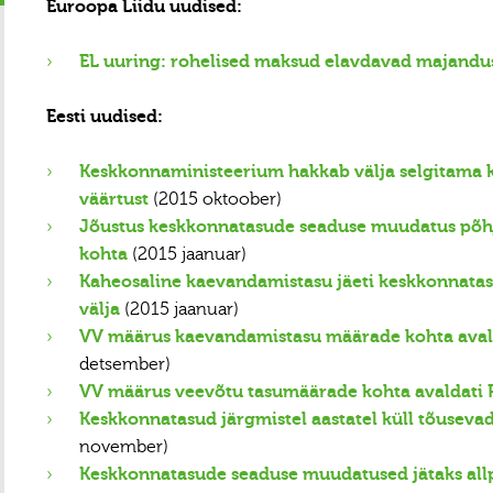
Euroopa Liidu uudised:
EL uuring: rohelised maksud elavdavad majandu
Eesti uudised:
Keskkonnaministeerium hakkab välja selgitama 
väärtust
(2015 oktoober)
Jõustus keskkonnatasude seaduse muudatus põh
kohta
(2015 jaanuar)
Kaheosaline kaevandamistasu jäeti keskkonnata
välja
(2015 jaanuar)
VV määrus kaevandamistasu määrade kohta avalda
detsember)
VV määrus veevõtu tasumäärade kohta avaldati R
Keskkonnatasud järgmistel aastatel küll tõuseva
november)
Keskkonnatasude seaduse muudatused jätaks allpo