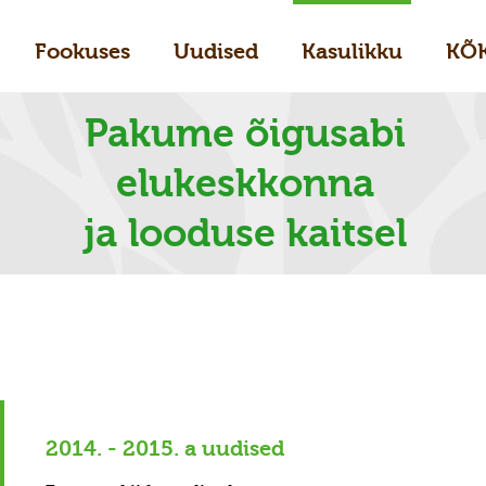
Fookuses
Uudised
Kasulikku
KÕ
Pakume õigusabi
elukeskkonna
ja looduse kaitsel
5
2014. - 2015. a uudised