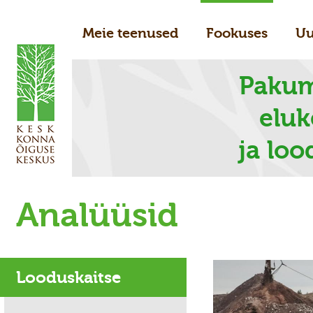
Meie teenused
Fookuses
Uu
Pakum
elu
ja loo
Analüüsid
Looduskaitse