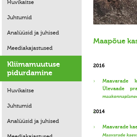
Huvikaitse
Juhtumid
Analüüsid ja juhised
Maapõue ka
Meediakajastused
Kliimamuutuse
2016
pidurdamine
Maavarade ka
Ülevaade prak
Huvikaitse
maakonnaplanee
Juhtumid
2014
Analüüsid ja juhised
Maavarade kae
Maavarade kaeva
Meediakajastused