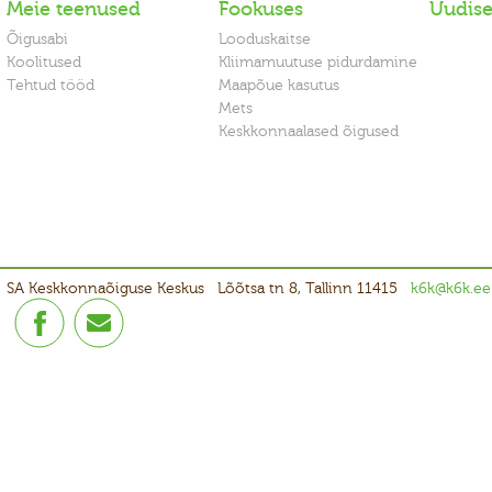
Meie teenused
Fookuses
Uudis
Õigusabi
Looduskaitse
Koolitused
Kliimamuutuse pidurdamine
Tehtud tööd
Maapõue kasutus
Mets
Keskkonnaalased õigused
SA Keskkonnaõiguse Keskus
Lõõtsa tn 8, Tallinn 11415
k6k@k6k.ee