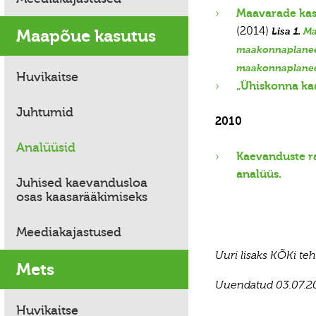
Maavarade kasu
(2014)
Maapõue kasutus
Lisa 1.
Ma
maakonnaplanee
maakonnaplanee
Huvikaitse
„Ühiskonna ka
Juhtumid
2010
Analüüsid
Kaevanduste ra
analüüs.
Juhised kaevandusloa
osas kaasarääkimiseks
Meediakajastused
Uuri lisaks KÕKi te
Mets
Uuendatud 03.07.2
Huvikaitse