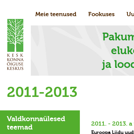
Meie teenused
Fookuses
Uu
Pakum
elu
ja loo
2011-2013
Valdkonnaülesed
2011. - 2013. a
teemad
Euroopa Liidu uud