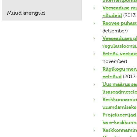
internetipõhis
Veeseaduse mu
Muud arengud
nõudeid
(2013 
Reovee puhast
detsember)
Veeseaduses pl
regulatsioonis
Eelnõu veekai
november)
Riigikogu mene
eelnõud
(2012
Uus määrus sea
lisaseadmetel
Keskkonnamini
uuendamiseks
Projekteerijad
ka e-keskkonn
Keskkonnamini