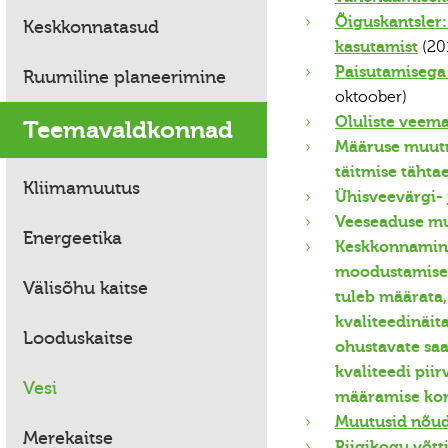
Õiguskantsler:
Keskkonnatasud
kasutamist
(20
Paisutamisega
Ruumiline planeerimine
oktoober)
Oluliste veem
Teemavaldkonnad
Määruse muutm
täitmise tähta
Kliimamuutus
Ühisveevärgi- 
Veeseaduse mu
Energeetika
Keskkonnamini
moodustamise 
Välisõhu kaitse
tuleb määrata,
kvaliteedinäit
Looduskaitse
ohustavate saa
kvaliteedi pii
Vesi
määramise ko
Muutusid nõud
Merekaitse
Riigikogu võtt