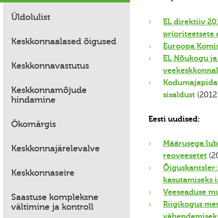
Üldolulist
EL direktiiv 2
prioriteetsete 
Keskkonnaalased õigused
Euroopa Komis
EL Nõukogu ja
Keskkonnavastutus
veekeskkonnale
Kodumajapidam
Keskkonnamõjude
sisaldust
(2012
hindamine
Eesti uudised:
Ökomärgis
Määrusega luba
Keskkonnajärelevalve
reoveesetet
(2
Õiguskantsler:
Keskkonnaseire
kasutamiseks i
Veeseaduse mu
Saastuse kompleksne
Riigikogus me
vältimine ja kontroll
vähendamisek