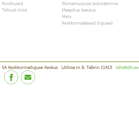
Koolitused
Kliimamuutuse pidurdamine
Tehtud tööd
Maapõue kasutus
Mets
Keskkonnaalased õigused
SA Keskkonnaõiguse Keskus
Lõõtsa tn 8, Tallinn 11415
k6k@k6k.ee