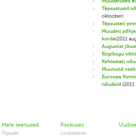
Muudatused av
Täpsustusid nõ
oktoober)
Täpsustati pin
Muudeti põhja
korda
(2011 aug
Augustist jõu
Riigikogu võtt
Kehtestati nõ
Muutusid veek
Euroopa Komisj
nõudeid
(2011 
Meie teenused
Fookuses
Uudis
Õigusabi
Looduskaitse