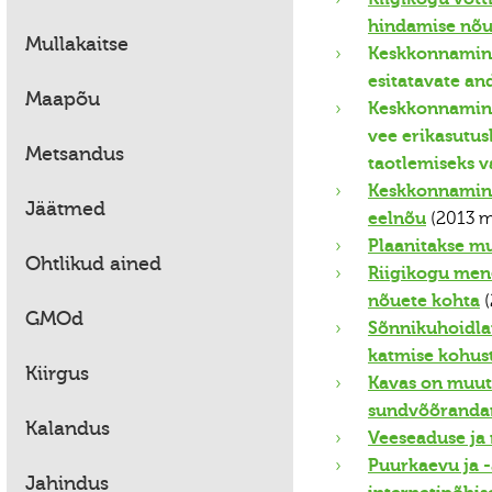
hindamise nõu
Mullakaitse
Keskkonnaminis
esitatavate an
Maapõu
Keskkonnaminis
vee erikasutus
Metsandus
taotlemiseks v
Keskkonnamini
Jäätmed
eelnõu
(2013 m
Plaanitakse m
Ohtlikud ained
Riigikogu mene
nõuete kohta
(
GMOd
Sõnnikuhoidla
katmise kohust
Kiirgus
Kavas on muut
sundvõõrandam
Kalandus
Veeseaduse ja
Puurkaevu ja -
Jahindus