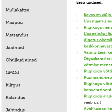
Eesti uudised:
Mullakaitse
Kavas on välja
Uus määrus sea
Maapõu
Riigikogu men
Uus eelnõu jõ
Metsandus
Algatus ökotsi
keskkonnavast
Jäätmed
Valmis Eesti 
Õiguskantsleri
Ohtlikud ained
võtmise menet
Riigikogu võtt
GMOd
Ruumiandmete 
Riigikogu võtt
Kiirgus
konventsiooni
Riigikogu arut
Kalandus
veebruar)
Avalikustati k
Jahindus