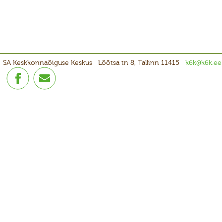
SA Keskkonnaõiguse Keskus
Lõõtsa tn 8, Tallinn 11415
k6k@k6k.ee