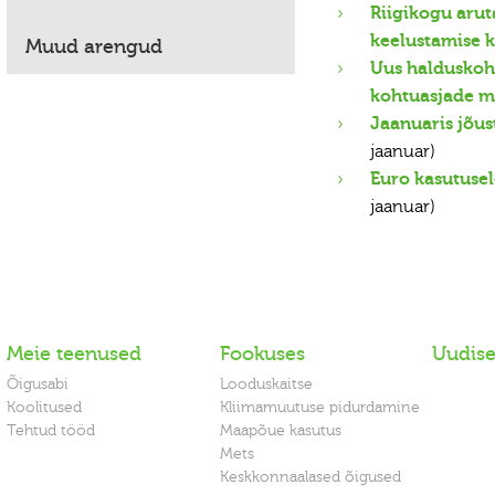
Riigikogu aru
keelustamise 
Muud arengud
Uus halduskoh
kohtuasjade m
Jaanuaris jõu
jaanuar)
Euro kasutuse
jaanuar)
Meie teenused
Fookuses
Uudis
Õigusabi
Looduskaitse
Koolitused
Kliimamuutuse pidurdamine
Tehtud tööd
Maapõue kasutus
Mets
Keskkonnaalased õigused