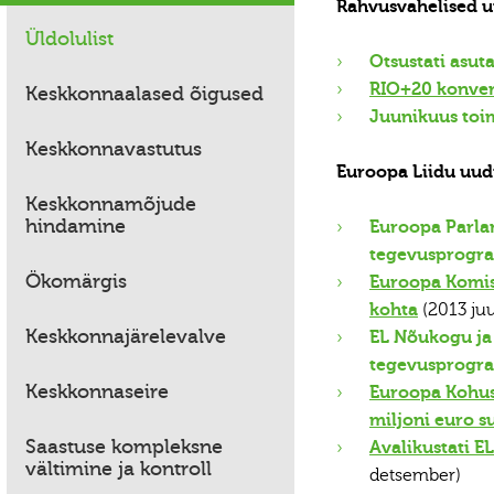
Rahvusvahelised u
Üldolulist
Otsustati asu
RIO+20 konvere
Keskkonnaalased õigused
Juunikuus toi
Keskkonnavastutus
Euroopa Liidu uud
Keskkonnamõjude
hindamine
Euroopa Parlam
tegevusprogr
Ökomärgis
Euroopa Komis
kohta
(2013 juu
Keskkonnajärelevalve
EL Nõukogu ja
tegevusprogr
Keskkonnaseire
Euroopa Kohus
miljoni euro s
Saastuse kompleksne
Avalikustati 
vältimine ja kontroll
detsember)