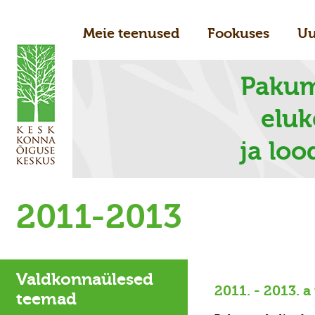
Meie teenused
Fookuses
Uu
Pakum
elu
ja loo
2011-2013
Valdkonnaülesed
2011. - 2013. a
teemad