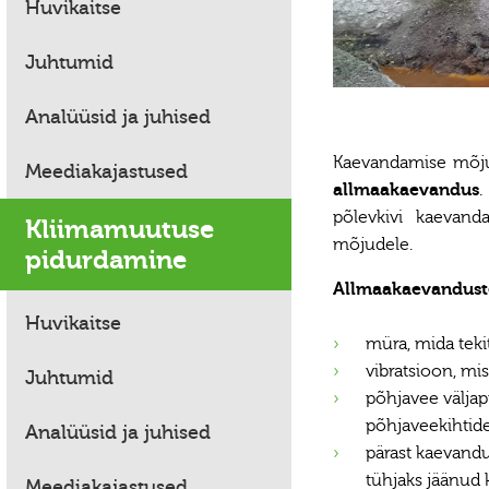
Huvikaitse
Juhtumid
Analüüsid ja juhised
Kaevandamise mõjud 
Meediakajastused
allmaakaevandus
.
põlevkivi kaevand
Kliimamuutuse
mõjudele.
pidurdamine
Allmaakaevandust
Huvikaitse
müra, mida teki
vibratsioon, mi
Juhtumid
põhjavee väljap
põhjaveekihtide
Analüüsid ja juhised
pärast kaevand
tühjaks jäänud
Meediakajastused