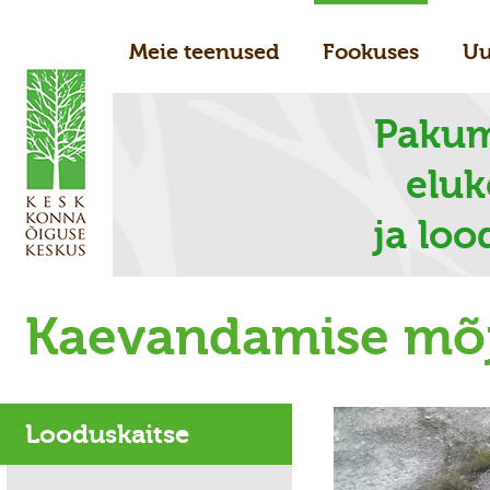
Meie teenused
Fookuses
Uu
Pakum
elu
ja loo
Kaevandamise mõ
Looduskaitse