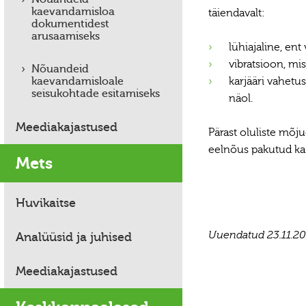
kaevandamisloa
täiendavalt:
dokumentidest
arusaamiseks
lühiajaline, ent
vibratsioon, mi
Nõuandeid
kaevandamisloale
karjääri vahetu
seisukohtade esitamiseks
näol.
Meediakajastused
Pärast oluliste mõj
eelnõus pakutud k
Mets
Huvikaitse
Analüüsid ja juhised
Uuendatud 23.11.2
Meediakajastused