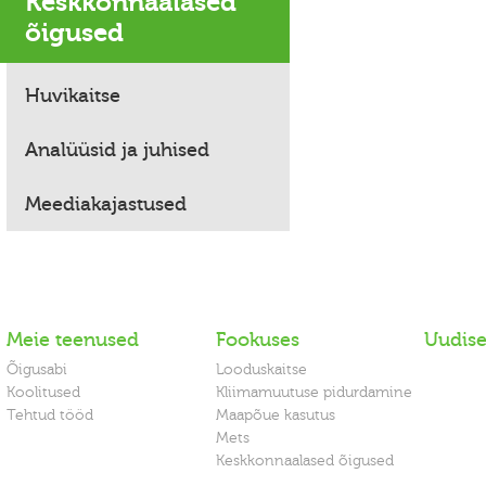
Keskkonnaalased
õigused
Huvikaitse
Analüüsid ja juhised
Meediakajastused
Meie teenused
Fookuses
Uudis
Õigusabi
Looduskaitse
Koolitused
Kliimamuutuse pidurdamine
Tehtud tööd
Maapõue kasutus
Mets
Keskkonnaalased õigused