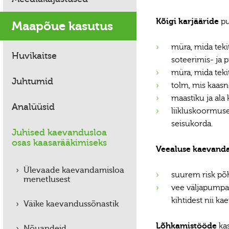
Kõigi karjääride
pu
Maapõue kasutus
müra, mida teki
Huvikaitse
soteerimis- ja 
müra, mida tekit
Juhtumid
tolm, mis kaasn
maastiku ja ala
Analüüsid
liikluskoormus
seisukorda.
Juhised kaevandusloa
osas kaasarääkimiseks
Veealuse kaevand
Ülevaade kaevandamisloa
suurem risk põ
menetlusest
vee väljapumpa
kihtidest nii ka
Väike kaevandussõnastik
Lõhkamistööde
ka
Nõuandeid