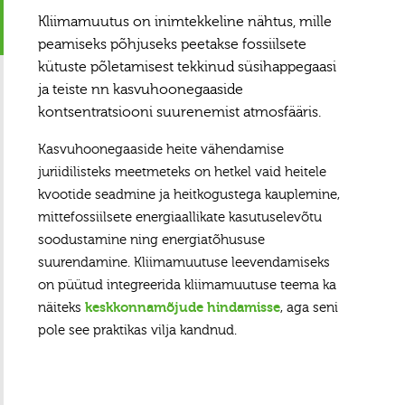
Kliimamuutus on inimtekkeline nähtus, mille
peamiseks põhjuseks peetakse fossiilsete
kütuste põletamisest tekkinud süsihappegaasi
ja teiste nn kasvuhoonegaaside
kontsentratsiooni suurenemist atmosfääris.
Kasvuhoonegaaside heite vähendamise
juriidilisteks meetmeteks on hetkel vaid heitele
kvootide seadmine ja heitkogustega kauplemine,
mittefossiilsete energiaallikate kasutuselevõtu
soodustamine ning energiatõhususe
suurendamine. Kliimamuutuse leevendamiseks
on püütud integreerida kliimamuutuse teema ka
näiteks
keskkonnamõjude hindamisse
, aga seni
pole see praktikas vilja kandnud.