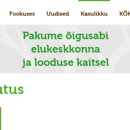
Fookuses
Uudised
Kasulikku
KÕ
Pakume õigusabi
elukeskkonna
ja looduse kaitsel
utus