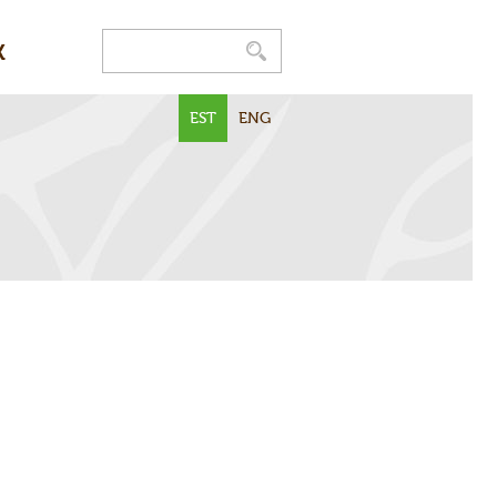
K
EST
ENG