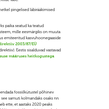
etkel pingelised läbirääkimised
ks paika seatud ka teatud
süsteem, mille eesmärgiks on muuta
gus emiteeritud kasvuhoonegaaside
direktiiv 2003/87/EÜ
ktiiv). Eestis sisalduvad vastavad
itsuse määruses heitkogustega
endada fossiilkütustel põhinev
on see samuti kolmandaks osaks nn
eb ette, et aastaks 2020 peaks