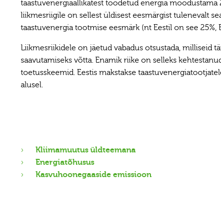
taastuvenergiaallikatest toodetud energia moodustama 2
liikmesriigile on sellest üldisest eesmärgist tulenevalt se
taastuvenergia tootmise eesmärk (nt Eestil on see 25%, 
Liikmesriikidele on jäetud vabadus otsustada, milliseid
saavutamiseks võtta. Enamik riike on selleks kehtestanu
toetusskeemid. Eestis makstakse taastuvenergiatootjatel
alusel.
Kliimamuutus üldteemana
Energiatõhusus
Kasvuhoonegaaside emissioon