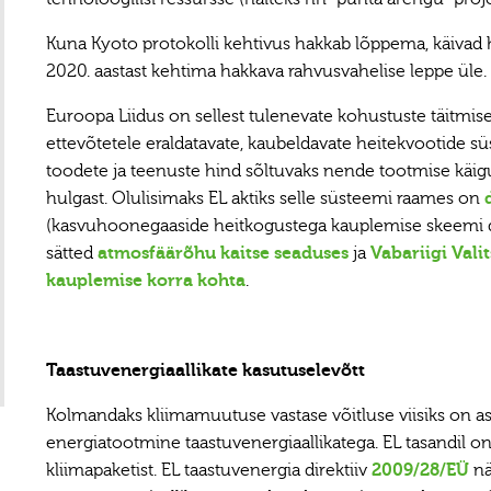
Kuna Kyoto protokolli kehtivus hakkab lõppema, käivad h
2020. aastast kehtima hakkava rahvusvahelise leppe üle.
Euroopa Liidus on sellest tulenevate kohustuste täitmise
ettevõtetele eraldatavate, kaubeldavate heitekvootide 
toodete ja teenuste hind sõltuvaks nende tootmise käi
hulgast. Olulisimaks EL aktiks selle süsteemi raames on
(kasvuhoonegaaside heitkogustega kauplemise skeemi dire
sätted
atmosfäär
õhu kaitse seaduses
ja
Vabariigi Val
kauplemise korra kohta
.
Taastuvenergiaallikate kasutuselevõtt
Kolmandaks kliimamuutuse vastase võitluse viisiks on as
energiatootmine taastuvenergiaallikatega. EL tasandil 
kliimapaketist. EL taastuvenergia direktiiv
2009/28/EÜ
nä