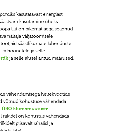
ordiks kasutatavast energiast
a säästvam kasutamine üheks
opa Liit on pikemat aega seadnud
va näitaja väljatoomisele
a tootjaid säästlikumate lahenduste
ka hoonetele ja selle
stik
ja selle alusel antud määrused.
ide vähendamisega heitekvootide
gid võtnud kohustuse vähendada
t
ÜRO kliimamuutuste
l riikidel on kohustus vähendada
idelt piisavalt rahalisi ja
tide läbi).