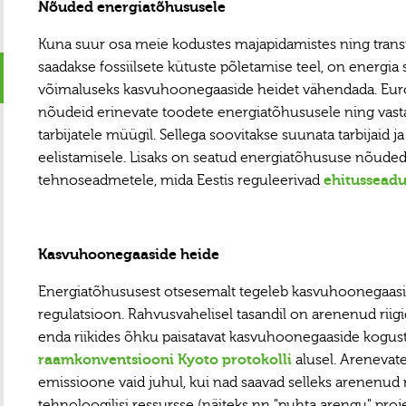
Nõuded energiatõhususele
Kuna suur osa meie kodustes majapidamistes ning transp
saadakse fossiilsete kütuste põletamise teel, on energi
võimaluseks kasvuhoonegaaside heidet vähendada. Euro
nõudeid erinevate toodete energiatõhususele ning vasta
tarbijatele müügil. Sellega soovitakse suunata tarbijaid j
eelistamisele. Lisaks on seatud energiatõhususe nõuded 
tehnoseadmetele, mida Eestis reguleerivad
ehitusseadu
Kasvuhoonegaaside heide
Energiatõhususest otsesemalt tegeleb kasvuhoonegaas
regulatsioon. Rahvusvahelisel tasandil on arenenud rii
enda riikides õhku paisatavat kasvuhoonegaaside kogus
raamkonventsiooni Kyoto protokolli
alusel. Arenevate
emissioone vaid juhul, kui nad saavad selleks arenenud riik
tehnoloogilisi ressursse (näiteks nn "puhta arengu" projek