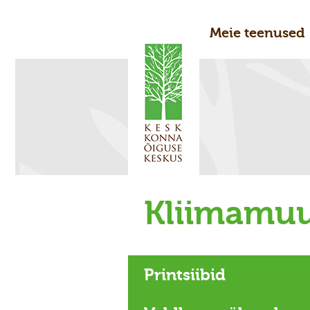
Meie teenused
Kliimamu
Printsiibid