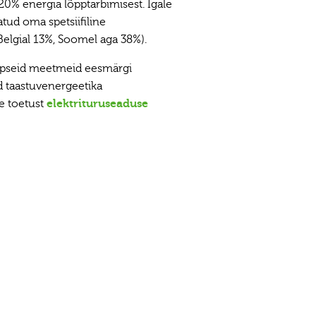
0% energia lõpptarbimisest. Igale
atud oma spetsiifiline
Belgial 13%, Soomel aga 38%).
 täpseid meetmeid eesmärgi
d taastuvenergeetika
e toetust
elektrituruseaduse