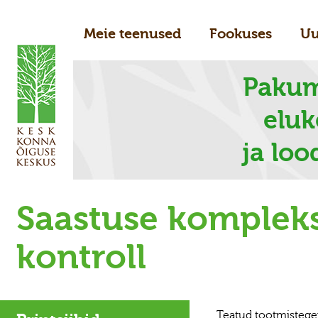
Meie teenused
Fookuses
Uu
Pakum
elu
ja loo
Saastuse kompleks
kontroll
Teatud tootmistegev