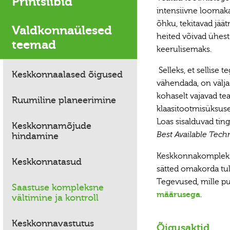
Printsiibid
intensiivne loomaka
õhku, tekitavad jä
Valdkonnaülesed
heited võivad ühes
teemad
keerulisemaks.
Selleks, et sellise 
Keskkonnaalased õigused
vähendada, on välja
kohaselt vajavad te
Ruumiline planeerimine
klaasitootmisüksus
Loas sisalduvad tin
Keskkonnamõjude
hindamine
Best Available Tec
Keskkonnakompleks
Keskkonnatasud
sätted omakorda t
Tegevused, mille p
Saastuse kompleksne
määrusega
.
vältimine ja kontroll
Keskkonnavastutus
Õigusaktid