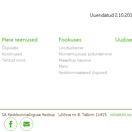
Uuendatud 2.10.20
Meie teenused
Fookuses
Uudis
Õigusabi
Looduskaitse
Koolitused
Kliimamuutuse pidurdamine
Tehtud tööd
Maapõue kasutus
Mets
Keskkonnaalased õigused
SA Keskkonnaõiguse Keskus
Lõõtsa tn 8, Tallinn 11415
k6k@k6k.ee