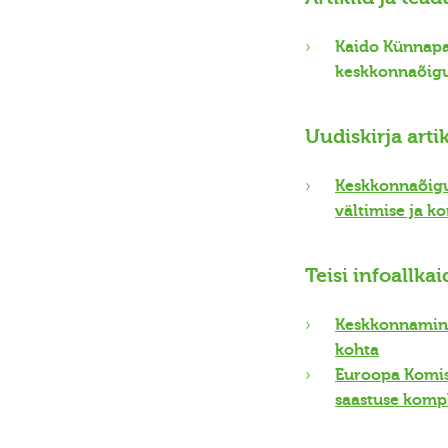
Kaido Künnapa
keskkonnaõigu
Uudiskirja artik
Keskkonnaõigus
vältimise ja k
Teisi infoallkai
Keskkonnaminis
kohta
Euroopa Komis
saastuse kompl