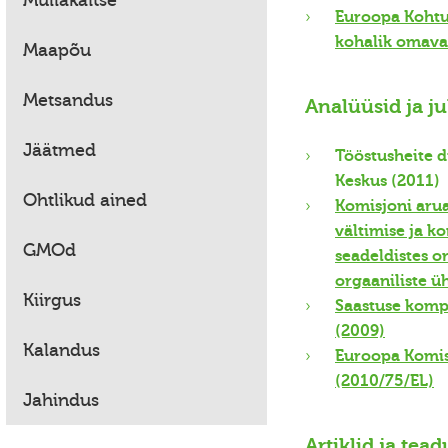
Mullakaitse
Euroopa Kohtu 
kohalik omaval
Maapõu
Metsandus
Analüüsid ja j
Jäätmed
Tööstusheite d
Keskus (2011)
Ohtlikud ained
Komisjoni arua
vältimise ja ko
GMOd
seadeldistes o
orgaaniliste ü
Kiirgus
Saastuse komp
(2009)
Kalandus
Euroopa Komisj
(2010/75/EL)
Jahindus
Artiklid ja tea