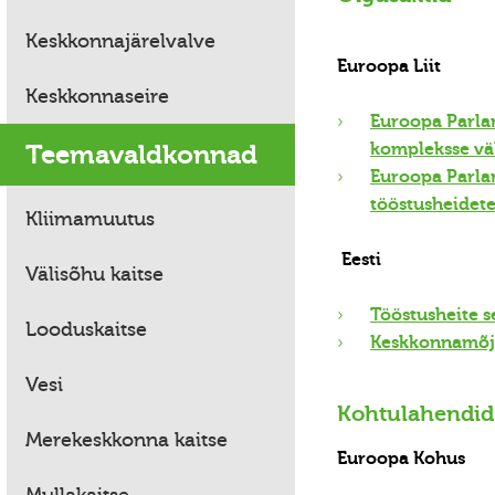
Keskkonnajärelvalve
Euroopa Liit
Keskkonnaseire
Euroopa Parlam
Teemavaldkonnad
kompleksse väl
Euroopa Parla
tööstusheidet
Kliimamuutus
Eesti
Välisõhu kaitse
Tööstusheite 
Looduskaitse
Keskkonnamõju
Vesi
Kohtulahendid
Merekeskkonna kaitse
Euroopa Kohus